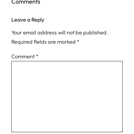
Comments
Leave a Reply
Your email address will not be published.
Required fields are marked
*
Comment
*