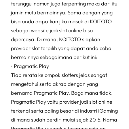
terunggul namun juga terpenting maka dari itu
jamin mutu bermainnya. Sama dengan yang
bisa anda dapatkan jika masuk di KOITOTO
sebagai website judi slot online bisa
dipercaya. Di mana, KOITOTO siapkan
provider slot terpilih yang dapat anda coba
bermainnya sebagaimana berikut ini:
• Pragmatic Play
Tiap rerata kelompok slotters jelas sangat
mengetahui serta akrab dengan yang
bernama Pragmatic Play. Bagaimana tidak,
Pragmatic Play yaitu provider judi slot online
terkenal serta paling besar di industri iGaming
di mana sudah berdiri mulai sejak 2015. Nama
Pragmatic Play semakin ternama sejalan