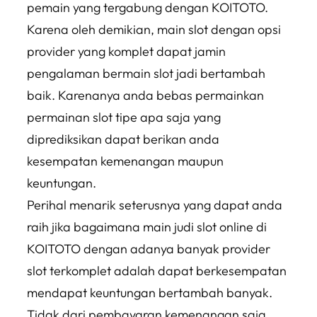
pemain yang tergabung dengan KOITOTO.
Karena oleh demikian, main slot dengan opsi
provider yang komplet dapat jamin
pengalaman bermain slot jadi bertambah
baik. Karenanya anda bebas permainkan
permainan slot tipe apa saja yang
diprediksikan dapat berikan anda
kesempatan kemenangan maupun
keuntungan.
Perihal menarik seterusnya yang dapat anda
raih jika bagaimana main judi slot online di
KOITOTO dengan adanya banyak provider
slot terkomplet adalah dapat berkesempatan
mendapat keuntungan bertambah banyak.
Tidak dari pembayaran kemenangan saja,