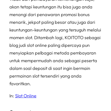
akan tetapi keuntungan itu bisa juga anda
menangi dari penawaran promosi bonus
menarik, jekpot paling besar atau juga dari
keuntungan-keuntungan yang tersuguh melalui
momen slot. Ditambah lagi, KOITOTO sebagai
blog judi slot online paling dipercaya pun
menyiapkan pelbagai metoda pembayaran
untuk mempermudah anda sebagai peserta
dalam soal deposit di saat ingin bermain
permainan slot tersendiri yang anda
favoritkan.
In:
Slot Online