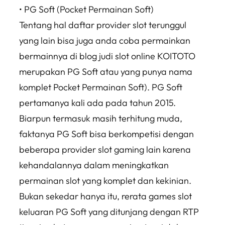
• PG Soft (Pocket Permainan Soft)
Tentang hal daftar provider slot terunggul
yang lain bisa juga anda coba permainkan
bermainnya di blog judi slot online KOITOTO
merupakan PG Soft atau yang punya nama
komplet Pocket Permainan Soft). PG Soft
pertamanya kali ada pada tahun 2015.
Biarpun termasuk masih terhitung muda,
faktanya PG Soft bisa berkompetisi dengan
beberapa provider slot gaming lain karena
kehandalannya dalam meningkatkan
permainan slot yang komplet dan kekinian.
Bukan sekedar hanya itu, rerata games slot
keluaran PG Soft yang ditunjang dengan RTP