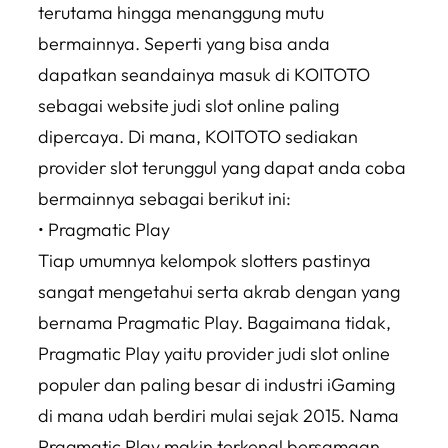
terutama hingga menanggung mutu
bermainnya. Seperti yang bisa anda
dapatkan seandainya masuk di KOITOTO
sebagai website judi slot online paling
dipercaya. Di mana, KOITOTO sediakan
provider slot terunggul yang dapat anda coba
bermainnya sebagai berikut ini:
• Pragmatic Play
Tiap umumnya kelompok slotters pastinya
sangat mengetahui serta akrab dengan yang
bernama Pragmatic Play. Bagaimana tidak,
Pragmatic Play yaitu provider judi slot online
populer dan paling besar di industri iGaming
di mana udah berdiri mulai sejak 2015. Nama
Pragmatic Play makin terkenal bersamaan