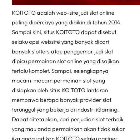
KOITOTO adalah web-site judi slot online
paling dipercaya yang dibikin di tahun 2014.
Sampai kini, situs KOITOTO dapat disebut
selaku opsi website yang banyak dicari
banyak slotters atau penggemar judi slot
dipicu permainan slot online yang disajikan
terlalu komplet. Sampai, selengkapnya
macam-macam permainan slot yang
disiapkan oleh situs KOITOTO lantaran
membawa berapa banyak provider slot
terunggul yang bekerja di industri iGaming.
Dapat ditetapkan, cari perjudian slot terbaik
yang mau anda permainkan akan tidak sukar
jika anda jadikan KOITOTO selaku partner