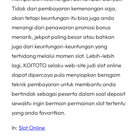
Tidak dari pembayaran kemenangan saja,
akan tetapi keuntungan itu bisa juga anda
menangi dari penawaran promosi bonus
menarik, jekpot paling besar atau bahkan
juga dari keuntungan-keuntungan yang
terhidang melalui momen slot. Lebih-lebih
lagi, KOITOTO selaku web-site judi slot online
dapat dipercaya pula menyiapkan beragam
teknik pembayaran untuk membantu anda
bertindak sebagai peserta dalam soal deposit
sewaktu ingin bermain permainan slot tertentu
yang anda favoritkan.
In:
Slot Online