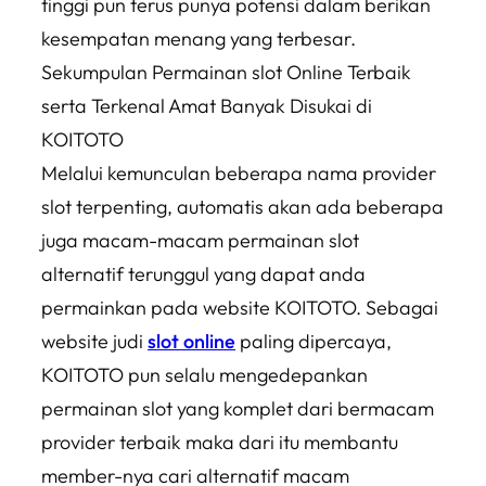
tinggi pun terus punya potensi dalam berikan
kesempatan menang yang terbesar.
Sekumpulan Permainan slot Online Terbaik
serta Terkenal Amat Banyak Disukai di
KOITOTO
Melalui kemunculan beberapa nama provider
slot terpenting, automatis akan ada beberapa
juga macam-macam permainan slot
alternatif terunggul yang dapat anda
permainkan pada website KOITOTO. Sebagai
website judi
slot online
paling dipercaya,
KOITOTO pun selalu mengedepankan
permainan slot yang komplet dari bermacam
provider terbaik maka dari itu membantu
member-nya cari alternatif macam