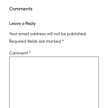
Comments
Leave a Reply
Your email address will not be published.
Required fields are marked
*
Comment
*