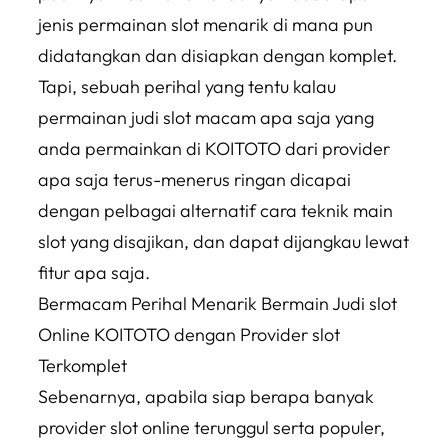
jenis permainan slot menarik di mana pun
didatangkan dan disiapkan dengan komplet.
Tapi, sebuah perihal yang tentu kalau
permainan judi slot macam apa saja yang
anda permainkan di KOITOTO dari provider
apa saja terus-menerus ringan dicapai
dengan pelbagai alternatif cara teknik main
slot yang disajikan, dan dapat dijangkau lewat
fitur apa saja.
Bermacam Perihal Menarik Bermain Judi slot
Online KOITOTO dengan Provider slot
Terkomplet
Sebenarnya, apabila siap berapa banyak
provider slot online terunggul serta populer,