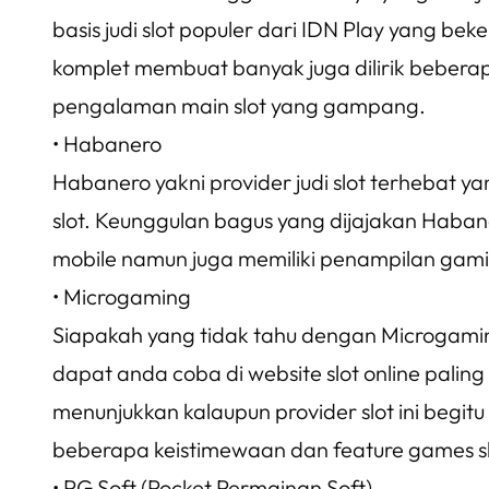
basis judi slot populer dari IDN Play yang be
komplet membuat banyak juga dilirik beberapa
pengalaman main slot yang gampang.
• Habanero
Habanero yakni provider judi slot terhebat y
slot. Keunggulan bagus yang dijajakan Haba
mobile namun juga memiliki penampilan gamin
• Microgaming
Siapakah yang tidak tahu dengan Microgami
dapat anda coba di website slot online pal
menunjukkan kalaupun provider slot ini beg
beberapa keistimewaan dan feature games sl
• PG Soft (Pocket Permainan Soft)