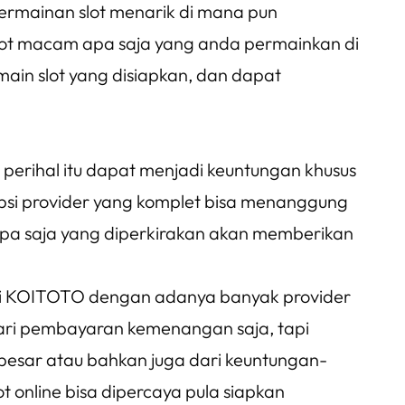
ermainan slot menarik di mana pun
 slot macam apa saja yang anda permainkan di
ain slot yang disiapkan, dan dapat
 perihal itu dapat menjadi keuntungan khusus
si provider yang komplet bisa menanggung
apa saja yang diperkirakan akan memberikan
e di KOITOTO dengan adanya banyak provider
dari pembayaran kemenangan saja, tapi
besar atau bahkan juga dari keuntungan-
t online bisa dipercaya pula siapkan