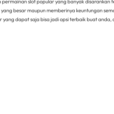
permainan slot popular yang banyak disarankan te
ang yang besar maupun memberinya keuntungan sema
r yang dapat saja bisa jadi opsi terbaik buat anda,