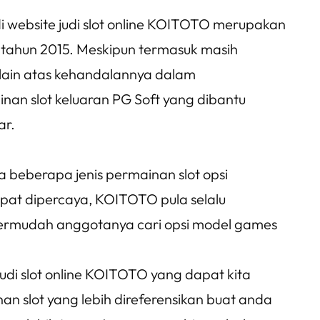
i website judi slot online KOITOTO merupakan
 tahun 2015. Meskipun termasuk masih
lain atas kehandalannya dalam
nan slot keluaran PG Soft yang dibantu
ar.
 beberapa jenis permainan slot opsi
pat dipercaya, KOITOTO pula selalu
permudah anggotanya cari opsi model games
di slot online KOITOTO yang dapat kita
n slot yang lebih direferensikan buat anda