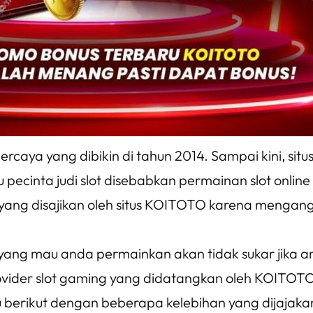
ercaya yang dibikin di tahun 2014. Sampai kini, sit
u pecinta judi slot disebabkan permainan slot online
yang disajikan oleh situs KOITOTO karena mengang
ik yang mau anda permainkan akan tidak sukar jik
 provider slot gaming yang didatangkan oleh KOITOT
berikut dengan beberapa kelebihan yang dijajaka