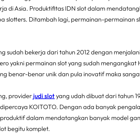
kerja di Asia. Produktifitas IDN slot dalam mendat
 slotters. Ditambah lagi, permainan-permainan slo
ang sudah bekerja dari tahun 2012 dengan menjalan
nero yakni permainan slot yang sudah mengangkat 
g benar-benar unik dan pula inovatif maka sangat
ng, provider
judi slot
yang udah dibuat dari tahun 199
ing dipercaya KOITOTO. Dengan ada banyak pengal
itu produktif dalam mendatangkan banyak model g
ot begitu komplet.