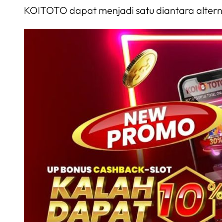
KOITOTO dapat menjadi satu diantara alternat