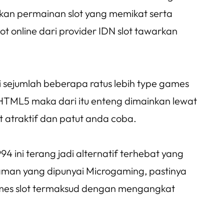
angkan permainan slot yang memikat serta
t online dari provider IDN slot tawarkan
i sejumlah beberapa ratus lebih type games
HTML5 maka dari itu enteng dimainkan lewat
 atraktif dan patut anda coba.
4 ini terang jadi alternatif terhebat yang
aman yang dipunyai Microgaming, pastinya
ames slot termaksud dengan mengangkat