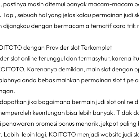
as, pastinya masih ditemui banyak macam-macam p
 Tapi, sebuah hal yang jelas kalau permainan judi
 dijangkau dengan bermacam alternatif cara trik m
 KOITOTO dengan Provider slot Terkomplet
 slot online terunggul dan termasyhur, karena itu
ITOTO. Karenanya demikian, main slot dengan op
alahnya anda bebas mainkan permainan slot tipe 
ngan.
 dapatkan jika bagaimana bermain judi slot onlin
memperoleh keuntungan bisa lebih banyak. Tidak 
i penawaran promosi bonus menarik, jekpot paling 
Lebih-lebih lagi, KOITOTO menjadi website judi slo