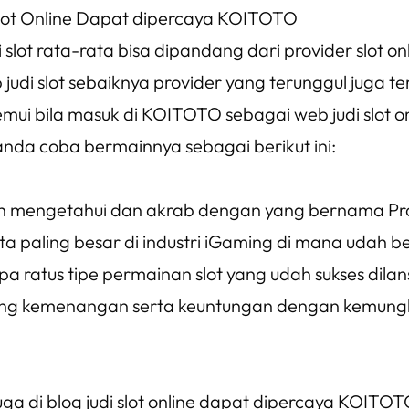
i slot Online Dapat dipercaya KOITOTO
slot rata-rata bisa dipandang dari provider slot o
b judi slot sebaiknya provider yang terunggul jug
ui bila masuk di KOITOTO sebagai web judi slot o
anda coba bermainnya sebagai berikut ini:
udah mengetahui dan akrab dengan yang bernama P
serta paling besar di industri iGaming di mana udah 
ratus tipe permainan slot yang udah sukses dilansi
ng kemenangan serta keuntungan dengan kemungk
uga di blog judi slot online dapat dipercaya KOITOTO