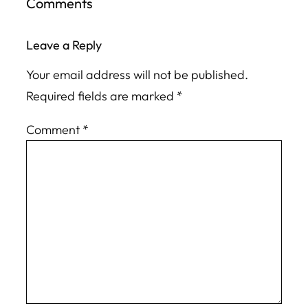
Comments
Leave a Reply
Your email address will not be published.
Required fields are marked
*
Comment
*