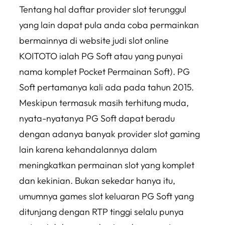
Tentang hal daftar provider slot terunggul
yang lain dapat pula anda coba permainkan
bermainnya di website judi slot online
KOITOTO ialah PG Soft atau yang punyai
nama komplet Pocket Permainan Soft). PG
Soft pertamanya kali ada pada tahun 2015.
Meskipun termasuk masih terhitung muda,
nyata-nyatanya PG Soft dapat beradu
dengan adanya banyak provider slot gaming
lain karena kehandalannya dalam
meningkatkan permainan slot yang komplet
dan kekinian. Bukan sekedar hanya itu,
umumnya games slot keluaran PG Soft yang
ditunjang dengan RTP tinggi selalu punya