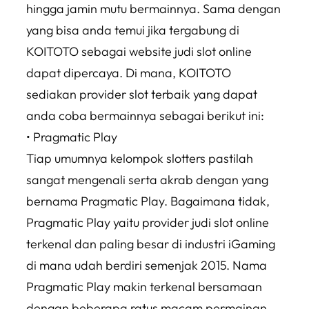
hingga jamin mutu bermainnya. Sama dengan
yang bisa anda temui jika tergabung di
KOITOTO sebagai website judi slot online
dapat dipercaya. Di mana, KOITOTO
sediakan provider slot terbaik yang dapat
anda coba bermainnya sebagai berikut ini:
• Pragmatic Play
Tiap umumnya kelompok slotters pastilah
sangat mengenali serta akrab dengan yang
bernama Pragmatic Play. Bagaimana tidak,
Pragmatic Play yaitu provider judi slot online
terkenal dan paling besar di industri iGaming
di mana udah berdiri semenjak 2015. Nama
Pragmatic Play makin terkenal bersamaan
dengan beberapa ratus macam permainan