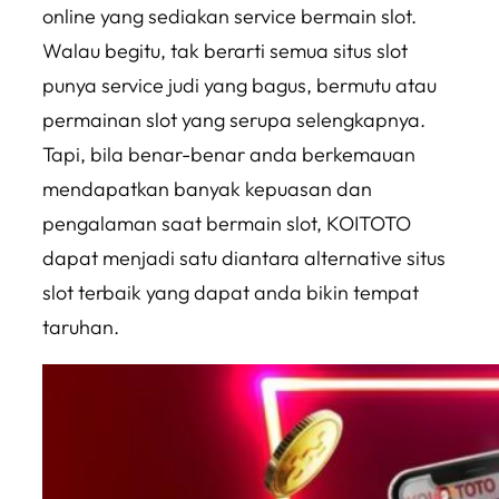
online yang sediakan service bermain slot.
Walau begitu, tak berarti semua situs slot
punya service judi yang bagus, bermutu atau
permainan slot yang serupa selengkapnya.
Tapi, bila benar-benar anda berkemauan
mendapatkan banyak kepuasan dan
pengalaman saat bermain slot, KOITOTO
dapat menjadi satu diantara alternative situs
slot terbaik yang dapat anda bikin tempat
taruhan.