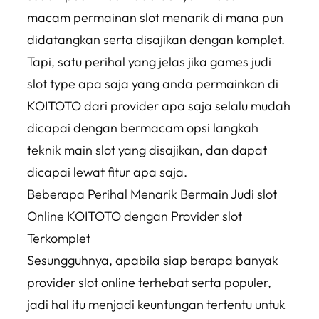
macam permainan slot menarik di mana pun
didatangkan serta disajikan dengan komplet.
Tapi, satu perihal yang jelas jika games judi
slot type apa saja yang anda permainkan di
KOITOTO dari provider apa saja selalu mudah
dicapai dengan bermacam opsi langkah
teknik main slot yang disajikan, dan dapat
dicapai lewat fitur apa saja.
Beberapa Perihal Menarik Bermain Judi slot
Online KOITOTO dengan Provider slot
Terkomplet
Sesungguhnya, apabila siap berapa banyak
provider slot online terhebat serta populer,
jadi hal itu menjadi keuntungan tertentu untuk