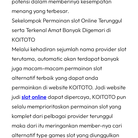
potensi dalam memberinya kesempatan
menang yang terbesar.
Sekelompok Permainan slot Online Terunggul
serta Terkenal Amat Banyak Digemari di
KOITOTO
Melalui kehadiran sejumlah nama provider slot
terutama, automatic akan terdapat banyak
juga macam-macam permainan slot
alternatif terbaik yang dapat anda
permainkan di website KOITOTO. Jadi website
judi
slot online
dapat dipercaya, KOITOTO pun
selalu memprioritaskan permainan slot yang
komplet dari pelbagai provider terunggul
maka dari itu meringankan member-nya cari
alternatif type games slot yang diunggulkan