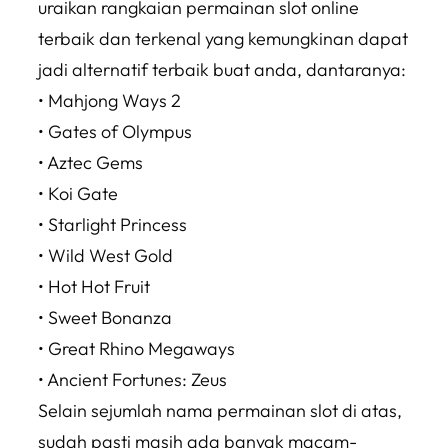
uraikan rangkaian permainan slot online
terbaik dan terkenal yang kemungkinan dapat
jadi alternatif terbaik buat anda, dantaranya:
• Mahjong Ways 2
• Gates of Olympus
• Aztec Gems
• Koi Gate
• Starlight Princess
• Wild West Gold
• Hot Hot Fruit
• Sweet Bonanza
• Great Rhino Megaways
• Ancient Fortunes: Zeus
Selain sejumlah nama permainan slot di atas,
sudah pasti masih ada banyak macam-