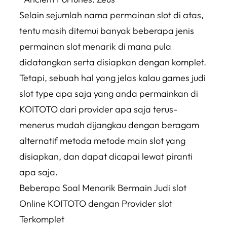
Selain sejumlah nama permainan slot di atas,
tentu masih ditemui banyak beberapa jenis
permainan slot menarik di mana pula
didatangkan serta disiapkan dengan komplet.
Tetapi, sebuah hal yang jelas kalau games judi
slot type apa saja yang anda permainkan di
KOITOTO dari provider apa saja terus-
menerus mudah dijangkau dengan beragam
alternatif metoda metode main slot yang
disiapkan, dan dapat dicapai lewat piranti
apa saja.
Beberapa Soal Menarik Bermain Judi slot
Online KOITOTO dengan Provider slot
Terkomplet