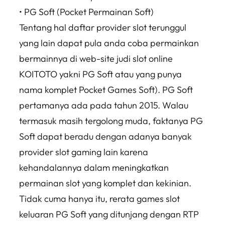
• PG Soft (Pocket Permainan Soft)
Tentang hal daftar provider slot terunggul
yang lain dapat pula anda coba permainkan
bermainnya di web-site judi slot online
KOITOTO yakni PG Soft atau yang punya
nama komplet Pocket Games Soft). PG Soft
pertamanya ada pada tahun 2015. Walau
termasuk masih tergolong muda, faktanya PG
Soft dapat beradu dengan adanya banyak
provider slot gaming lain karena
kehandalannya dalam meningkatkan
permainan slot yang komplet dan kekinian.
Tidak cuma hanya itu, rerata games slot
keluaran PG Soft yang ditunjang dengan RTP