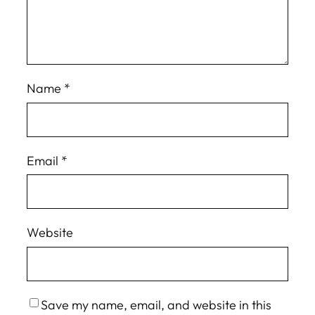
Name
*
Email
*
Website
Save my name, email, and website in this