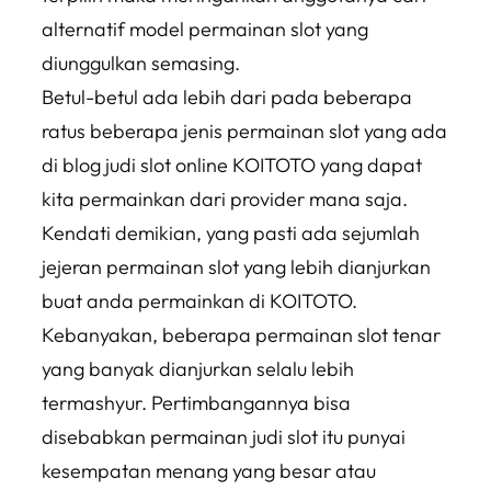
alternatif model permainan slot yang
diunggulkan semasing.
Betul-betul ada lebih dari pada beberapa
ratus beberapa jenis permainan slot yang ada
di blog judi slot online KOITOTO yang dapat
kita permainkan dari provider mana saja.
Kendati demikian, yang pasti ada sejumlah
jejeran permainan slot yang lebih dianjurkan
buat anda permainkan di KOITOTO.
Kebanyakan, beberapa permainan slot tenar
yang banyak dianjurkan selalu lebih
termashyur. Pertimbangannya bisa
disebabkan permainan judi slot itu punyai
kesempatan menang yang besar atau