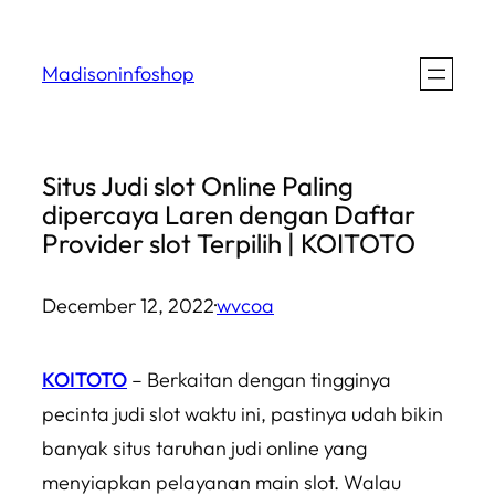
Skip
to
Madisoninfoshop
content
Situs Judi slot Online Paling
dipercaya Laren dengan Daftar
Provider slot Terpilih | KOITOTO
December 12, 2022
·
wvcoa
KOITOTO
– Berkaitan dengan tingginya
pecinta judi slot waktu ini, pastinya udah bikin
banyak situs taruhan judi online yang
menyiapkan pelayanan main slot. Walau