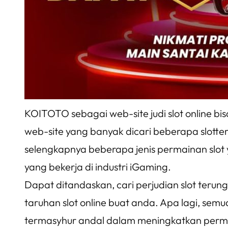
KOITOTO sebagai web-site judi slot online bi
web-site yang banyak dicari beberapa slotter
selengkapnya beberapa jenis permainan slot 
yang bekerja di industri iGaming.
Dapat ditandaskan, cari perjudian slot teru
taruhan slot online buat anda. Apa lagi, se
termasyhur andal dalam meningkatkan permain