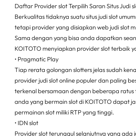
Daftar Provider slot Terpilih Saran Situs Judi
Berkualitas tidaknya suatu situs judi slot umu
tetapi provider yang disiapkan web judi slo
Sama dengan yang bisa anda dapatkan seandai
KOITOTO menyiapkan provider slot terbaik y
• Pragmatic Play
Tiap rerata golongan slotters jelas sudah k
provider judi slot online populer dan paling
terkenal bersamaan dengan beberapa ratus t
anda yang bermain slot di KOITOTO dapat 
permainan slot miliki RTP yang tinggi.
• IDN slot
Provider slot terunggul selanjutnya yang ada j