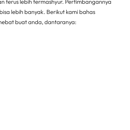
n terus lebih termashyur. Pertimbangannya
isa lebih banyak. Berikut kami bahas
erhebat buat anda, dantaranya: