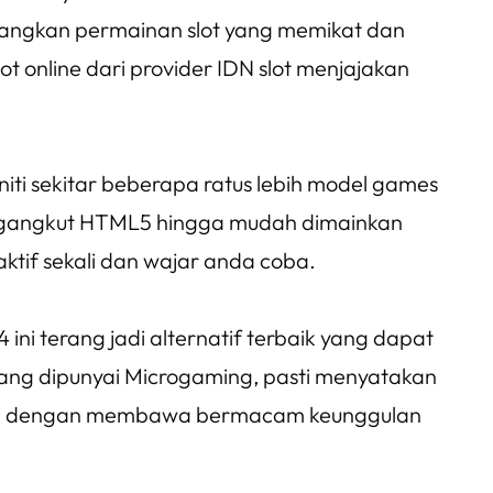
ndatangkan permainan slot yang memikat dan
t online dari provider IDN slot menjajakan
iti sekitar beberapa ratus lebih model games
engangkut HTML5 hingga mudah dimainkan
ktif sekali dan wajar anda coba.
ini terang jadi alternatif terbaik yang dapat
ang dipunyai Microgaming, pasti menyatakan
aksud dengan membawa bermacam keunggulan