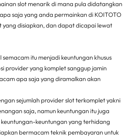
mainan slot menarik di mana pula didatangkan
cam apa saja yang anda permainkan di KOITOTO
t yang disiapkan, dan dapat dicapai lewat
hal semacam itu menjadi keuntungan khusus
i provider yang komplet sanggup jamin
macam apa saja yang diramalkan akan
ngan sejumlah provider slot terkomplet yakni
nangan saja, namun keuntungan itu juga
ri keuntungan-keuntungan yang terhidang
la siapkan bermacam teknik pembayaran untuk