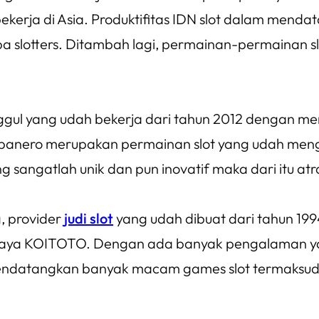
g bekerja di Asia. Produktifitas IDN slot dalam me
 slotters. Ditambah lagi, permainan-permainan slo
ggul yang udah bekerja dari tahun 2012 dengan men
n Habanero merupakan permainan slot yang udah m
angatlah unik dan pun inovatif maka dari itu atra
, provider
judi slot
yang udah dibuat dari tahun 1994 
percaya KOITOTO. Dengan ada banyak pengalaman y
alam mendatangkan banyak macam games slot term