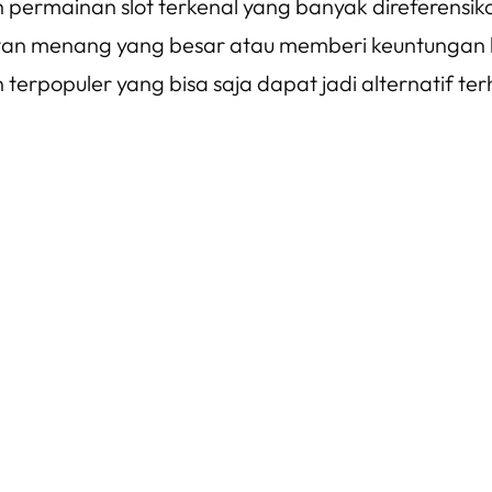
ermainan slot terkenal yang banyak direferensika
atan menang yang besar atau memberi keuntungan b
 terpopuler yang bisa saja dapat jadi alternatif t