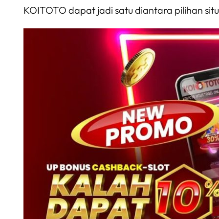
KOITOTO dapat jadi satu diantara pilihan sit