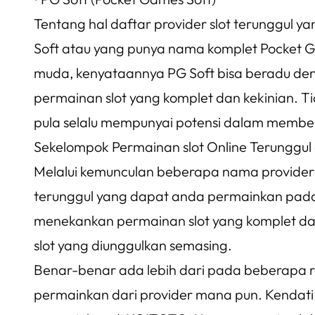
Tentang hal daftar provider slot terunggul y
Soft atau yang punya nama komplet Pocket G
muda, kenyataannya PG Soft bisa beradu de
permainan slot yang komplet dan kekinian. Ti
pula selalu mempunyai potensi dalam membe
Sekelompok Permainan slot Online Terunggul
Melalui kemunculan beberapa nama provider 
terunggul yang dapat anda permainkan pada
menekankan permainan slot yang komplet dar
slot yang diunggulkan semasing.
Benar-benar ada lebih dari pada beberapa r
permainkan dari provider mana pun. Kendati 