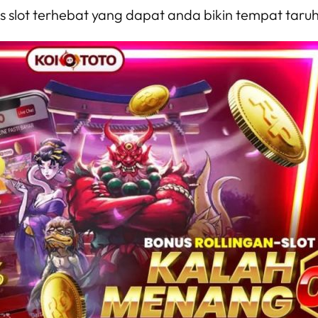
us slot terhebat yang dapat anda bikin tempat taru