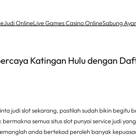
ne
Judi Online
Live Games Casino Online
Sabung Aya
dipercaya Katingan Hulu dengan Daft
a judi slot sekarang, pastilah sudah bikin begitu b
k bermakna semua situs slot punyai service judi ya
 memanglah anda bertekad peroleh banyak kepuasa