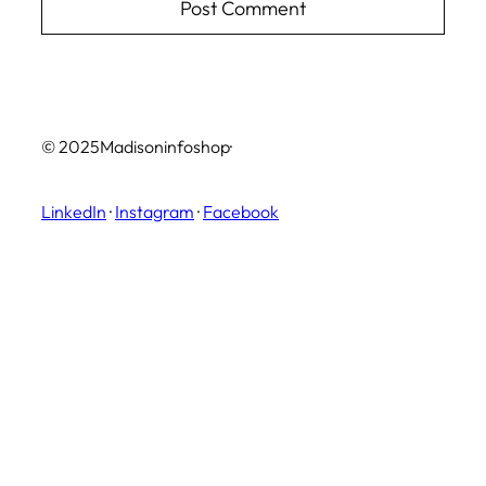
© 2025
Madisoninfoshop
·
LinkedIn
·
Instagram
·
Facebook