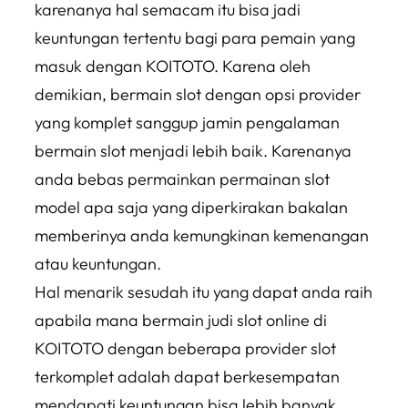
karenanya hal semacam itu bisa jadi
keuntungan tertentu bagi para pemain yang
masuk dengan KOITOTO. Karena oleh
demikian, bermain slot dengan opsi provider
yang komplet sanggup jamin pengalaman
bermain slot menjadi lebih baik. Karenanya
anda bebas permainkan permainan slot
model apa saja yang diperkirakan bakalan
memberinya anda kemungkinan kemenangan
atau keuntungan.
Hal menarik sesudah itu yang dapat anda raih
apabila mana bermain judi slot online di
KOITOTO dengan beberapa provider slot
terkomplet adalah dapat berkesempatan
mendapati keuntungan bisa lebih banyak.