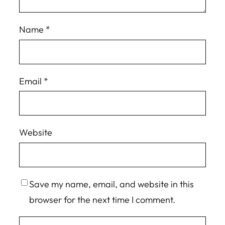
Name
*
Email
*
Website
Save my name, email, and website in this
browser for the next time I comment.