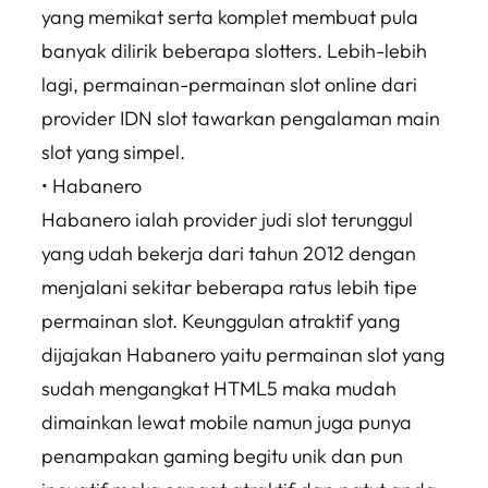
yang memikat serta komplet membuat pula
banyak dilirik beberapa slotters. Lebih-lebih
lagi, permainan-permainan slot online dari
provider IDN slot tawarkan pengalaman main
slot yang simpel.
• Habanero
Habanero ialah provider judi slot terunggul
yang udah bekerja dari tahun 2012 dengan
menjalani sekitar beberapa ratus lebih tipe
permainan slot. Keunggulan atraktif yang
dijajakan Habanero yaitu permainan slot yang
sudah mengangkat HTML5 maka mudah
dimainkan lewat mobile namun juga punya
penampakan gaming begitu unik dan pun