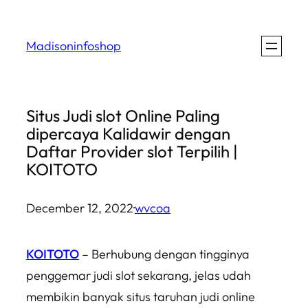
Skip
to
Madisoninfoshop
content
Situs Judi slot Online Paling
dipercaya Kalidawir dengan
Daftar Provider slot Terpilih |
KOITOTO
December 12, 2022
·
wvcoa
KOITOTO
– Berhubung dengan tingginya
penggemar judi slot sekarang, jelas udah
membikin banyak situs taruhan judi online