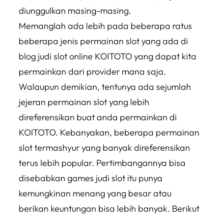
diunggulkan masing-masing.
Memanglah ada lebih pada beberapa ratus
beberapa jenis permainan slot yang ada di
blog judi slot online KOITOTO yang dapat kita
permainkan dari provider mana saja.
Walaupun demikian, tentunya ada sejumlah
jejeran permainan slot yang lebih
direferensikan buat anda permainkan di
KOITOTO. Kebanyakan, beberapa permainan
slot termashyur yang banyak direferensikan
terus lebih popular. Pertimbangannya bisa
disebabkan games judi slot itu punya
kemungkinan menang yang besar atau
berikan keuntungan bisa lebih banyak. Berikut