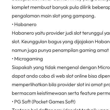
komplet membuat banyak pula dilirik beberapa
pengalaman main slot yang gampang.
• Habanero
Habanero yaitu provider judi slot terunggul
slot. Keunggulan bagus yang dijajakan Haba
namun juga punya penampilan gaming amat un
• Microgaming
Siapakah yang tidak mengenal dengan Micro
dapat anda coba di web slot online bisa di
memperlihatkan bila provider slot ini ama
bermacam keistimewaan serta feature perma
• PG Soft (Pocket Games Soft)