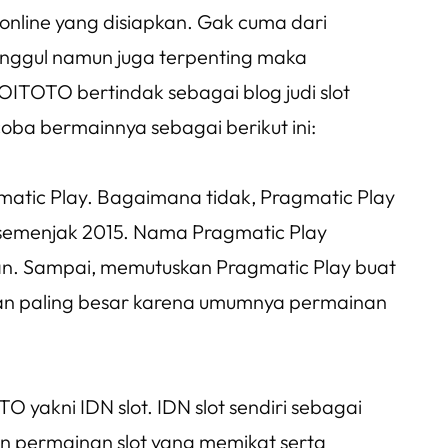
t online yang disiapkan. Gak cuma dari
erunggul namun juga terpenting maka
TOTO bertindak sebagai blog judi slot
oba bermainnya sebagai berikut ini:
matic Play. Bagaimana tidak, Pragmatic Play
iri semenjak 2015. Nama Pragmatic Play
kan. Sampai, memutuskan Pragmatic Play buat
an paling besar karena umumnya permainan
O yakni IDN slot. IDN slot sendiri sebagai
kan permainan slot yang memikat serta