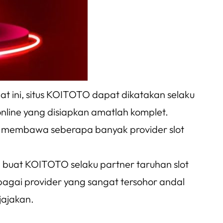
aat ini, situs KOITOTO dapat dikatakan selaku
 online yang disiapkan amatlah komplet.
na membawa seberapa banyak provider slot
da buat KOITOTO selaku partner taruhan slot
bagai provider yang sangat tersohor andal
jajakan.