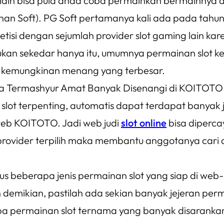
g lain bisa pula anda coba permainkan bermainnya di
nan Soft). PG Soft pertamanya kali ada pada tahun
isi dengan sejumlah provider slot gaming lain k
Bukan sekedar hanya itu, umumnya permainan slot k
an kemungkinan menang yang terbesar.
erta Termashyur Amat Banyak Disenangi di KOITOTO
lot terpenting, automatis dapat terdapat banyak j
web KOITOTO. Jadi web judi
slot online
bisa diperc
rovider terpilih maka membantu anggotanya cari a
us beberapa jenis permainan slot yang siap di web-s
 demikian, pastilah ada sekian banyak jejeran perm
permainan slot ternama yang banyak disarankan t