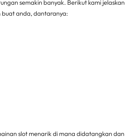
ungan semakin banyak. Berikut kami jelaskan
ih buat anda, dantaranya:
ainan slot menarik di mana didatangkan dan