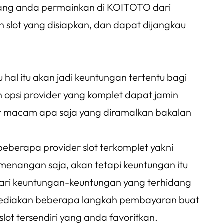
ja yang anda permainkan di KOITOTO dari
 slot yang disiapkan, dan dapat dijangkau
 hal itu akan jadi keuntungan tertentu bagi
opsi provider yang komplet dapat jamin
t macam apa saja yang diramalkan bakalan
beberapa provider slot terkomplet yakni
nangan saja, akan tetapi keuntungan itu
 dari keuntungan-keuntungan yang terhidang
ula sediakan beberapa langkah pembayaran buat
ot tersendiri yang anda favoritkan.