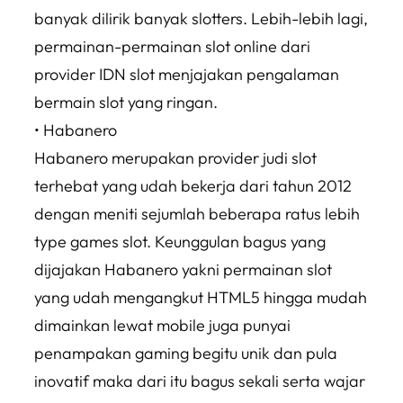
banyak dilirik banyak slotters. Lebih-lebih lagi,
permainan-permainan slot online dari
provider IDN slot menjajakan pengalaman
bermain slot yang ringan.
• Habanero
Habanero merupakan provider judi slot
terhebat yang udah bekerja dari tahun 2012
dengan meniti sejumlah beberapa ratus lebih
type games slot. Keunggulan bagus yang
dijajakan Habanero yakni permainan slot
yang udah mengangkut HTML5 hingga mudah
dimainkan lewat mobile juga punyai
penampakan gaming begitu unik dan pula
inovatif maka dari itu bagus sekali serta wajar