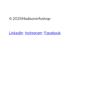
© 2025
Madisoninfoshop
·
LinkedIn
·
Instagram
·
Facebook