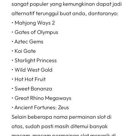
sangat populer yang kemungkinan dapat jadi
alternatif terunggul buat anda, dantaranya:
• Mahjong Ways 2
• Gates of Olympus
• Aztec Gems
• Koi Gate
• Starlight Princess
• Wild West Gold
• Hot Hot Fruit
• Sweet Bonanza
• Great Rhino Megaways
• Ancient Fortunes: Zeus
Selain beberapa nama permainan slot di
atas, sudah pasti masih ditemui banyak
macam-macam permainan slot menarik di