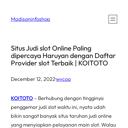
Skip
to
Madisoninfoshop
content
Situs Judi slot Online Paling
dipercaya Haruyan dengan Daftar
Provider slot Terbaik | KOITOTO
December 12, 2022
·
wvcoa
KOITOTO
– Berhubung dengan tingginya
penggemar judi slot waktu ini, nyata udah
bikin sangat banyak situs taruhan judi online
yang menyiapkan pelayanan main slot. Walau