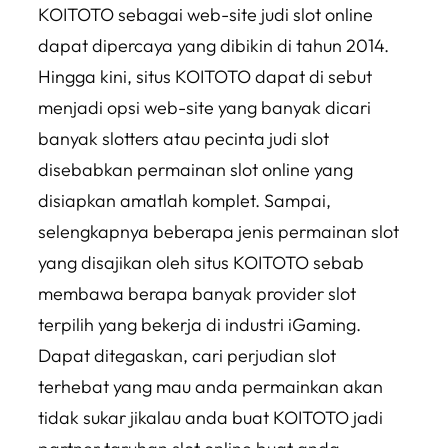
KOITOTO sebagai web-site judi slot online
dapat dipercaya yang dibikin di tahun 2014.
Hingga kini, situs KOITOTO dapat di sebut
menjadi opsi web-site yang banyak dicari
banyak slotters atau pecinta judi slot
disebabkan permainan slot online yang
disiapkan amatlah komplet. Sampai,
selengkapnya beberapa jenis permainan slot
yang disajikan oleh situs KOITOTO sebab
membawa berapa banyak provider slot
terpilih yang bekerja di industri iGaming.
Dapat ditegaskan, cari perjudian slot
terhebat yang mau anda permainkan akan
tidak sukar jikalau anda buat KOITOTO jadi