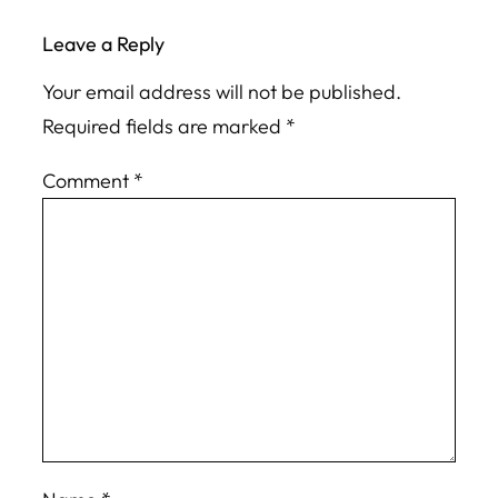
Leave a Reply
Your email address will not be published.
Required fields are marked
*
Comment
*