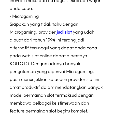
inovatif maka dari itu bagus sekali dan wajar
anda coba.
• Microgaming
Siapakah yang tidak tahu dengan
Microgaming, provider
judi slot
yang udah
dibuat dari tahun 1994 ini terang jadi
alternatif terunggul yang dapat anda coba
pada web slot online dapat dipercaya
KOITOTO. Dengan adanya banyak
pengalaman yang dipunyai Microgaming,
pasti menunjukkan kalaupun provider slot ini
amat produktif dalam mendatangkan banyak
model permainan slot termaksud dengan
membawa pelbagai keistimewaan dan
feature permainan slot begitu komplet.