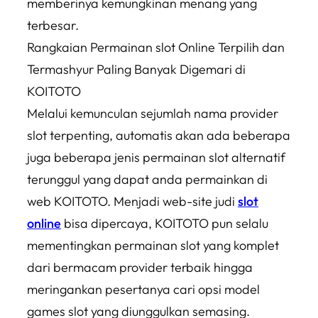
memberinya kemungkinan menang yang
terbesar.
Rangkaian Permainan slot Online Terpilih dan
Termashyur Paling Banyak Digemari di
KOITOTO
Melalui kemunculan sejumlah nama provider
slot terpenting, automatis akan ada beberapa
juga beberapa jenis permainan slot alternatif
terunggul yang dapat anda permainkan di
web KOITOTO. Menjadi web-site judi
slot
online
bisa dipercaya, KOITOTO pun selalu
mementingkan permainan slot yang komplet
dari bermacam provider terbaik hingga
meringankan pesertanya cari opsi model
games slot yang diunggulkan semasing.