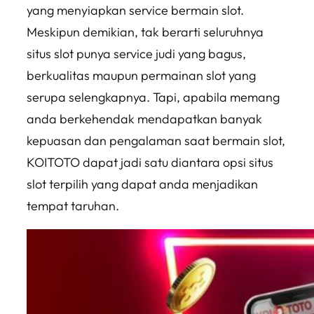
yang menyiapkan service bermain slot.
Meskipun demikian, tak berarti seluruhnya
situs slot punya service judi yang bagus,
berkualitas maupun permainan slot yang
serupa selengkapnya. Tapi, apabila memang
anda berkehendak mendapatkan banyak
kepuasan dan pengalaman saat bermain slot,
KOITOTO dapat jadi satu diantara opsi situs
slot terpilih yang dapat anda menjadikan
tempat taruhan.