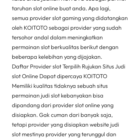
taruhan slot online buat anda. Apa lagi,
semua provider slot gaming yang didatangkan
oleh KOITOTO sebagai provider yang sudah
tersohor andal dalam meningkatkan
permainan slot berkualitas berikut dengan
beberapa kelebihan yang dijajakan.
Daftar Provider slot Terpilih Rujukan Situs Judi
slot Online Dapat dipercaya KOITOTO
Memiliki kualitas tidaknya sebuah situs
permainan judi slot kebanyakan bisa
dipandang dari provider slot online yang
disiapkan. Gak cuman dari banyak saja,
tetapi provider yang disiapkan website judi
slot mestinya provider yang terunggul dan