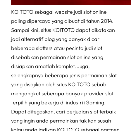
KOITOTO sebagai website judi slot online
paling dipercaya yang dibuat di tahun 2014.
Sampai kini, situs KOITOTO dapat dikatakan
jadi alternatif blog yang banyak dicari
beberapa slotters atau pecinta judi slot
disebabkan permainan slot online yang
disiapkan amatlah komplet. Juga,
selengkapnya beberapa jenis permainan slot
yang disajikan oleh situs KOITOTO sebab
mengangkut seberapa banyak provider slot
terpilih yang bekerja di industri iGaming.
Dapat ditegaskan, cari perjudian slot terbaik
yang ingin anda permainkan tak kan susah
kalau anda jadikan KOITOTO sebagai partner