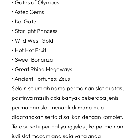
• Gates of Olympus
• Aztec Gems
• Koi Gate
• Starlight Princess
• Wild West Gold
• Hot Hot Fruit
• Sweet Bonanza
• Great Rhino Megaways
• Ancient Fortunes: Zeus
Selain sejumlah nama permainan slot di atas,
pastinya masih ada banyak beberapa jenis
permainan slot menarik di mana pula
didatangkan serta disajikan dengan komplet.
Tetapi, satu perihal yang jelas jika permainan
judi slot macam apa saja yang anda