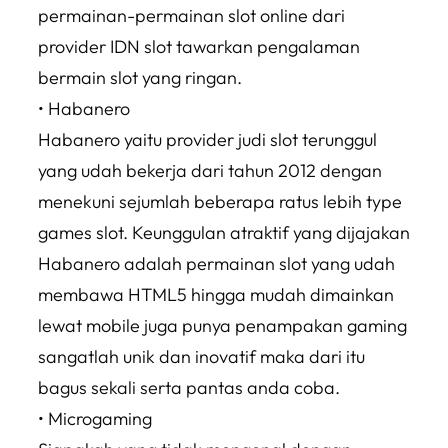
permainan-permainan slot online dari
provider IDN slot tawarkan pengalaman
bermain slot yang ringan.
• Habanero
Habanero yaitu provider judi slot terunggul
yang udah bekerja dari tahun 2012 dengan
menekuni sejumlah beberapa ratus lebih type
games slot. Keunggulan atraktif yang dijajakan
Habanero adalah permainan slot yang udah
membawa HTML5 hingga mudah dimainkan
lewat mobile juga punya penampakan gaming
sangatlah unik dan inovatif maka dari itu
bagus sekali serta pantas anda coba.
• Microgaming