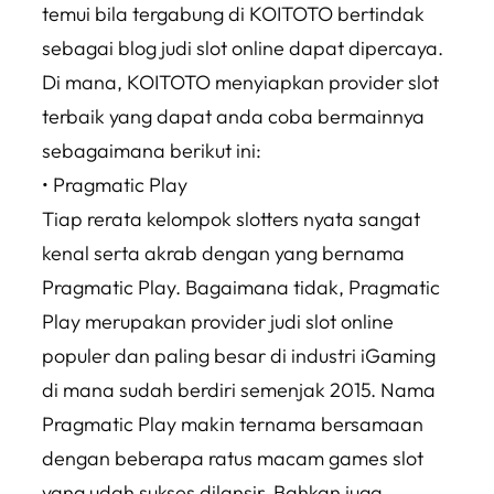
temui bila tergabung di KOITOTO bertindak
sebagai blog judi slot online dapat dipercaya.
Di mana, KOITOTO menyiapkan provider slot
terbaik yang dapat anda coba bermainnya
sebagaimana berikut ini:
• Pragmatic Play
Tiap rerata kelompok slotters nyata sangat
kenal serta akrab dengan yang bernama
Pragmatic Play. Bagaimana tidak, Pragmatic
Play merupakan provider judi slot online
populer dan paling besar di industri iGaming
di mana sudah berdiri semenjak 2015. Nama
Pragmatic Play makin ternama bersamaan
dengan beberapa ratus macam games slot
yang udah sukses dilansir. Bahkan juga,