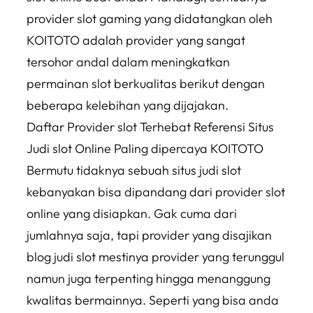
provider slot gaming yang didatangkan oleh
KOITOTO adalah provider yang sangat
tersohor andal dalam meningkatkan
permainan slot berkualitas berikut dengan
beberapa kelebihan yang dijajakan.
Daftar Provider slot Terhebat Referensi Situs
Judi slot Online Paling dipercaya KOITOTO
Bermutu tidaknya sebuah situs judi slot
kebanyakan bisa dipandang dari provider slot
online yang disiapkan. Gak cuma dari
jumlahnya saja, tapi provider yang disajikan
blog judi slot mestinya provider yang terunggul
namun juga terpenting hingga menanggung
kwalitas bermainnya. Seperti yang bisa anda