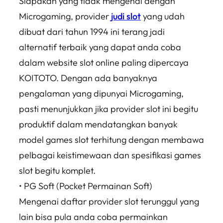
Siapakah yang tidak mengenal dengan
Microgaming, provider
judi slot
yang udah
dibuat dari tahun 1994 ini terang jadi
alternatif terbaik yang dapat anda coba
dalam website slot online paling dipercaya
KOITOTO. Dengan ada banyaknya
pengalaman yang dipunyai Microgaming,
pasti menunjukkan jika provider slot ini begitu
produktif dalam mendatangkan banyak
model games slot terhitung dengan membawa
pelbagai keistimewaan dan spesifikasi games
slot begitu komplet.
• PG Soft (Pocket Permainan Soft)
Mengenai daftar provider slot terunggul yang
lain bisa pula anda coba permainkan