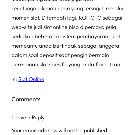
keuntungan-keuntungan yang tersuguh melalui
momen slot. Ditambah lagi, KOITOTO sebagai
web-site judi slot online bisa dipercaya pula
sediakan beberapa sistem pembayaran buat
membantu anda bertindak sebagai anggota
dalam soal deposit saat pengin bermain
permainan slot spesifik yang anda favoritkan.
In:
Slot Online
Comments
Leave a Reply
Your email address will not be published.