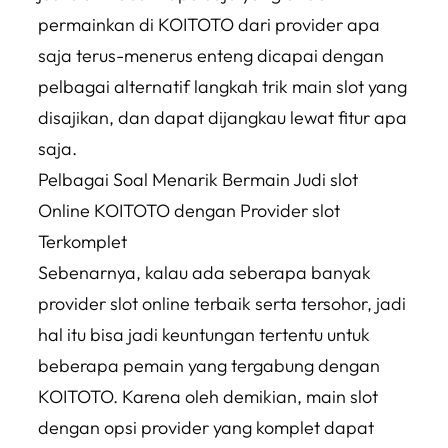
permainkan di KOITOTO dari provider apa
saja terus-menerus enteng dicapai dengan
pelbagai alternatif langkah trik main slot yang
disajikan, dan dapat dijangkau lewat fitur apa
saja.
Pelbagai Soal Menarik Bermain Judi slot
Online KOITOTO dengan Provider slot
Terkomplet
Sebenarnya, kalau ada seberapa banyak
provider slot online terbaik serta tersohor, jadi
hal itu bisa jadi keuntungan tertentu untuk
beberapa pemain yang tergabung dengan
KOITOTO. Karena oleh demikian, main slot
dengan opsi provider yang komplet dapat