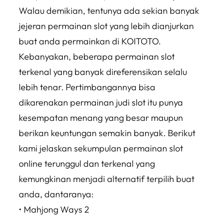
Walau demikian, tentunya ada sekian banyak
jejeran permainan slot yang lebih dianjurkan
buat anda permainkan di KOITOTO.
Kebanyakan, beberapa permainan slot
terkenal yang banyak direferensikan selalu
lebih tenar. Pertimbangannya bisa
dikarenakan permainan judi slot itu punya
kesempatan menang yang besar maupun
berikan keuntungan semakin banyak. Berikut
kami jelaskan sekumpulan permainan slot
online terunggul dan terkenal yang
kemungkinan menjadi alternatif terpilih buat
anda, dantaranya:
• Mahjong Ways 2