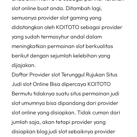
slot online buat anda. Ditambah lagi,
semuanya provider slot gaming yang
didatangkan oleh KOITOTO sebagai provider
yang sudah termasyhur andal dalam
meningkatkan permainan slot berkualitas
berikut dengan sejumlah kelebihan yang
dijajakan.
Daftar Provider slot Terunggul Rujukan Situs
Judi slot Online Bisa dipercaya KOITOTO
Bermutu tidaknya suatu situs permainan judi
slot umumnya bisa dipandang dari provider
slot online yang disiapkan. Tidak cuman dari
jumlah saja, akan tetapi provider yang
disiapkan blog judi slot sebaiknya provider