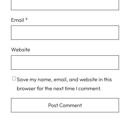
Email
*
Website
Save my name, email, and website in this
browser for the next time I comment.