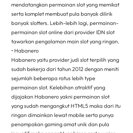
mendatangkan permainan slot yang memikat
serta komplet membuat pula banyak dilirik
banyak slotters. Lebih-lebih lagi, permainan-
permainan slot online dari provider IDN slot
tawarkan pengalaman main slot yang ringan.
• Habanero
Habanero yaitu provider judi slot terpilih yang
sudah bekerja dari tahun 2012 dengan meniti
sejumlah beberapa ratus lebih type
permainan slot. Kelebihan atraktif yang
dijajakan Habanero yakni permainan slot
yang sudah mengangkut HTML5 maka dari itu
ringan dimainkan lewat mobile serta punya
penampakan gaming amat unik dan pula