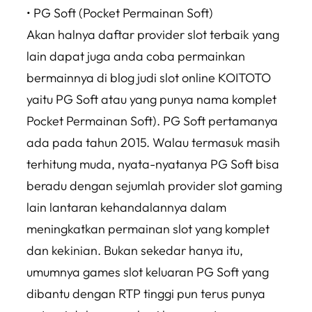
• PG Soft (Pocket Permainan Soft)
Akan halnya daftar provider slot terbaik yang
lain dapat juga anda coba permainkan
bermainnya di blog judi slot online KOITOTO
yaitu PG Soft atau yang punya nama komplet
Pocket Permainan Soft). PG Soft pertamanya
ada pada tahun 2015. Walau termasuk masih
terhitung muda, nyata-nyatanya PG Soft bisa
beradu dengan sejumlah provider slot gaming
lain lantaran kehandalannya dalam
meningkatkan permainan slot yang komplet
dan kekinian. Bukan sekedar hanya itu,
umumnya games slot keluaran PG Soft yang
dibantu dengan RTP tinggi pun terus punya