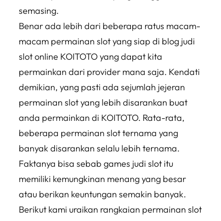
semasing.
Benar ada lebih dari beberapa ratus macam-
macam permainan slot yang siap di blog judi
slot online KOITOTO yang dapat kita
permainkan dari provider mana saja. Kendati
demikian, yang pasti ada sejumlah jejeran
permainan slot yang lebih disarankan buat
anda permainkan di KOITOTO. Rata-rata,
beberapa permainan slot ternama yang
banyak disarankan selalu lebih ternama.
Faktanya bisa sebab games judi slot itu
memiliki kemungkinan menang yang besar
atau berikan keuntungan semakin banyak.
Berikut kami uraikan rangkaian permainan slot