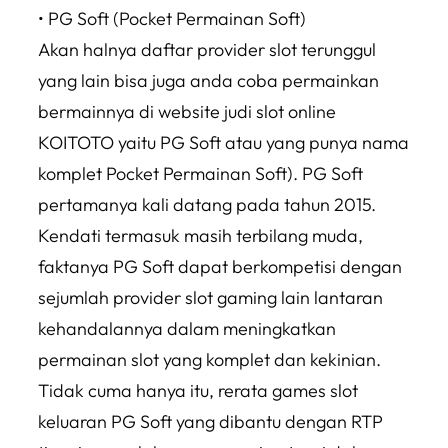
• PG Soft (Pocket Permainan Soft)
Akan halnya daftar provider slot terunggul
yang lain bisa juga anda coba permainkan
bermainnya di website judi slot online
KOITOTO yaitu PG Soft atau yang punya nama
komplet Pocket Permainan Soft). PG Soft
pertamanya kali datang pada tahun 2015.
Kendati termasuk masih terbilang muda,
faktanya PG Soft dapat berkompetisi dengan
sejumlah provider slot gaming lain lantaran
kehandalannya dalam meningkatkan
permainan slot yang komplet dan kekinian.
Tidak cuma hanya itu, rerata games slot
keluaran PG Soft yang dibantu dengan RTP