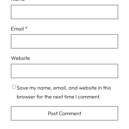
Email
*
Website
Save my name, email, and website in this
browser for the next time I comment.