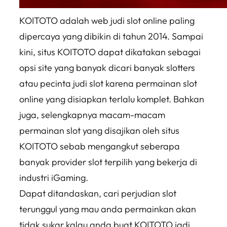
KOITOTO adalah web judi slot online paling
dipercaya yang dibikin di tahun 2014. Sampai
kini, situs KOITOTO dapat dikatakan sebagai
opsi site yang banyak dicari banyak slotters
atau pecinta judi slot karena permainan slot
online yang disiapkan terlalu komplet. Bahkan
juga, selengkapnya macam-macam
permainan slot yang disajikan oleh situs
KOITOTO sebab mengangkut seberapa
banyak provider slot terpilih yang bekerja di
industri iGaming.
Dapat ditandaskan, cari perjudian slot
terunggul yang mau anda permainkan akan
tidak sukar kalau anda buat KOITOTO jadi