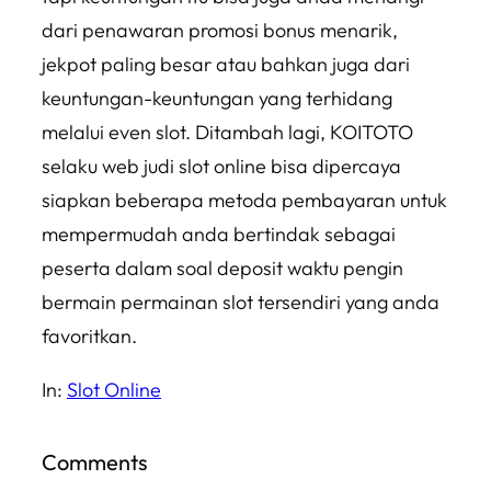
dari penawaran promosi bonus menarik,
jekpot paling besar atau bahkan juga dari
keuntungan-keuntungan yang terhidang
melalui even slot. Ditambah lagi, KOITOTO
selaku web judi slot online bisa dipercaya
siapkan beberapa metoda pembayaran untuk
mempermudah anda bertindak sebagai
peserta dalam soal deposit waktu pengin
bermain permainan slot tersendiri yang anda
favoritkan.
In:
Slot Online
Comments