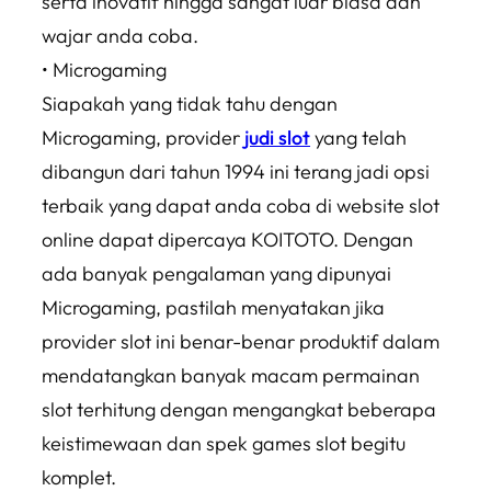
serta inovatif hingga sangat luar biasa dan
wajar anda coba.
• Microgaming
Siapakah yang tidak tahu dengan
Microgaming, provider
judi slot
yang telah
dibangun dari tahun 1994 ini terang jadi opsi
terbaik yang dapat anda coba di website slot
online dapat dipercaya KOITOTO. Dengan
ada banyak pengalaman yang dipunyai
Microgaming, pastilah menyatakan jika
provider slot ini benar-benar produktif dalam
mendatangkan banyak macam permainan
slot terhitung dengan mengangkat beberapa
keistimewaan dan spek games slot begitu
komplet.