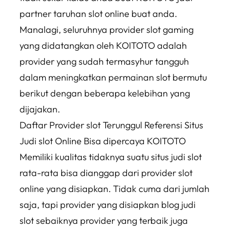
partner taruhan slot online buat anda.
Manalagi, seluruhnya provider slot gaming
yang didatangkan oleh KOITOTO adalah
provider yang sudah termasyhur tangguh
dalam meningkatkan permainan slot bermutu
berikut dengan beberapa kelebihan yang
dijajakan.
Daftar Provider slot Terunggul Referensi Situs
Judi slot Online Bisa dipercaya KOITOTO
Memiliki kualitas tidaknya suatu situs judi slot
rata-rata bisa dianggap dari provider slot
online yang disiapkan. Tidak cuma dari jumlah
saja, tapi provider yang disiapkan blog judi
slot sebaiknya provider yang terbaik juga