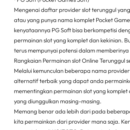
Mengenai daftar provider slot terunggul yang
atau yang punya nama komplet Pocket Games 
kenyataannya PG Soft bisa berkompetisi den
permainan slot yang komplet dan kekinian. Bu
terus mempunyai potensi dalam memberinya
Rangkaian Permainan slot Online Terunggul 
Melalui kemunculan beberapa nama provider s
alternatif terbaik yang dapat anda permain
mementingkan permainan slot yang komplet 
yang diunggulkan masing-masing.
Memang benar ada lebih dari pada beberapa
kita permainkan dari provider mana saja. Ken