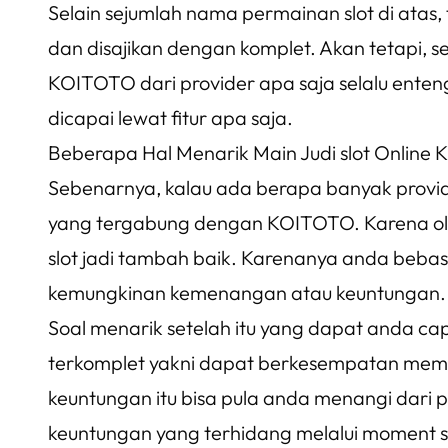
Selain sejumlah nama permainan slot di atas
dan disajikan dengan komplet. Akan tetapi, 
KOITOTO dari provider apa saja selalu enten
dicapai lewat fitur apa saja.
Beberapa Hal Menarik Main Judi slot Online
Sebenarnya, kalau ada berapa banyak provider 
yang tergabung dengan KOITOTO. Karena oleh
slot jadi tambah baik. Karenanya anda beba
kemungkinan kemenangan atau keuntungan.
Soal menarik setelah itu yang dapat anda ca
terkomplet yakni dapat berkesempatan memp
keuntungan itu bisa pula anda menangi dari 
keuntungan yang terhidang melalui moment slot