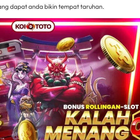
l yang dapat anda bikin tempat taruhan.