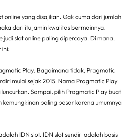
ot online yang disajikan. Gak cuma dari jumlah
maka dari itu jamin kwalitas bermainnya.
udi slot online paling dipercaya. Di mana,
ini:
agmatic Play. Bagaimana tidak, Pragmatic
berdiri mulai sejak 2015. Nama Pragmatic Play
uncurkan. Sampai, pilih Pragmatic Play buat
 kemungkinan paling besar karena umumnya
dalah IDN slot. IDN slot sendiri adalah basis