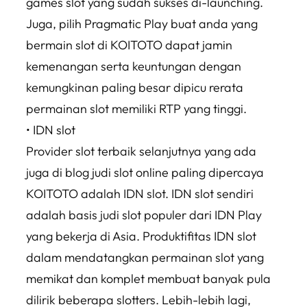
games slot yang sudah sukses di-launching.
Juga, pilih Pragmatic Play buat anda yang
bermain slot di KOITOTO dapat jamin
kemenangan serta keuntungan dengan
kemungkinan paling besar dipicu rerata
permainan slot memiliki RTP yang tinggi.
• IDN slot
Provider slot terbaik selanjutnya yang ada
juga di blog judi slot online paling dipercaya
KOITOTO adalah IDN slot. IDN slot sendiri
adalah basis judi slot populer dari IDN Play
yang bekerja di Asia. Produktifitas IDN slot
dalam mendatangkan permainan slot yang
memikat dan komplet membuat banyak pula
dilirik beberapa slotters. Lebih-lebih lagi,