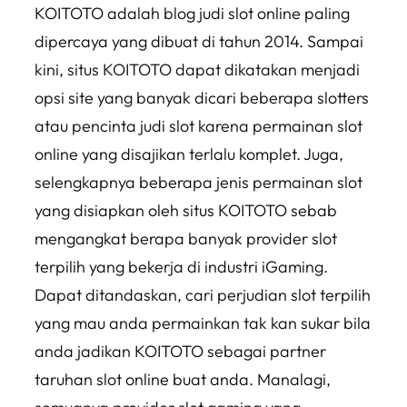
KOITOTO adalah blog judi slot online paling
dipercaya yang dibuat di tahun 2014. Sampai
kini, situs KOITOTO dapat dikatakan menjadi
opsi site yang banyak dicari beberapa slotters
atau pencinta judi slot karena permainan slot
online yang disajikan terlalu komplet. Juga,
selengkapnya beberapa jenis permainan slot
yang disiapkan oleh situs KOITOTO sebab
mengangkat berapa banyak provider slot
terpilih yang bekerja di industri iGaming.
Dapat ditandaskan, cari perjudian slot terpilih
yang mau anda permainkan tak kan sukar bila
anda jadikan KOITOTO sebagai partner
taruhan slot online buat anda. Manalagi,