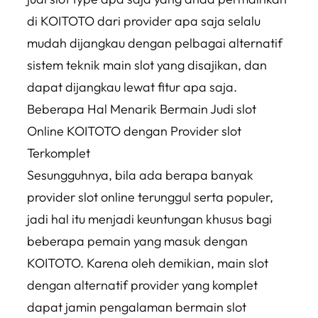
di KOITOTO dari provider apa saja selalu
mudah dijangkau dengan pelbagai alternatif
sistem teknik main slot yang disajikan, dan
dapat dijangkau lewat fitur apa saja.
Beberapa Hal Menarik Bermain Judi slot
Online KOITOTO dengan Provider slot
Terkomplet
Sesungguhnya, bila ada berapa banyak
provider slot online terunggul serta populer,
jadi hal itu menjadi keuntungan khusus bagi
beberapa pemain yang masuk dengan
KOITOTO. Karena oleh demikian, main slot
dengan alternatif provider yang komplet
dapat jamin pengalaman bermain slot