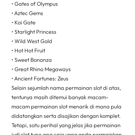
• Gates of Olympus
• Aztec Gems
• Koi Gate
• Starlight Princess
• Wild West Gold
• Hot Hot Fruit
• Sweet Bonanza
• Great Rhino Megaways
• Ancient Fortunes: Zeus
Selain sejumlah nama permainan slot di atas,
tentunya masih ditemui banyak macam-
macam permainan slot menarik di mana pula
didatangkan serta disajikan dengan komplet.
Tetapi, satu perihal yang jelas jika permainan
judi slot type apa saja yang anda permainkan