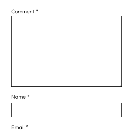
Comment
*
Name
*
Email
*