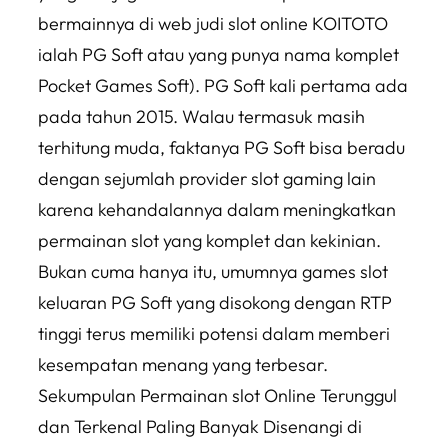
bermainnya di web judi slot online KOITOTO
ialah PG Soft atau yang punya nama komplet
Pocket Games Soft). PG Soft kali pertama ada
pada tahun 2015. Walau termasuk masih
terhitung muda, faktanya PG Soft bisa beradu
dengan sejumlah provider slot gaming lain
karena kehandalannya dalam meningkatkan
permainan slot yang komplet dan kekinian.
Bukan cuma hanya itu, umumnya games slot
keluaran PG Soft yang disokong dengan RTP
tinggi terus memiliki potensi dalam memberi
kesempatan menang yang terbesar.
Sekumpulan Permainan slot Online Terunggul
dan Terkenal Paling Banyak Disenangi di