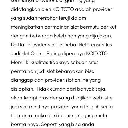
semuanya provider slot gaming yang
didatangkan oleh KOITOTO adalah provider
yang sudah tersohor teruji dalam
meningkatkan permainan slot bermutu berikut
dengan beberapa kelebihan yang dijajakan.
Daftar Provider slot Terhebat Referensi Situs
Judi slot Online Paling dipercaya KOITOTO
Memiliki kualitas tidaknya sebuah situs
permainan judi slot kebanyakan bisa
dianggap dari provider slot online yang
disiapkan. Tidak cuman dari banyak saja,
akan tetapi provider yang disajikan web-site
judi slot mestinya provider yang terpilih serta
terutama maka dari itu menanggung mutu
bermainnya. Seperti yang bisa anda