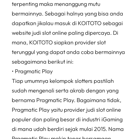
terpenting maka menanggung mutu
bermainnya. Sebagai halnya yang bisa anda
dapatkan jikalau masuk di KOITOTO sebagai
website judi slot online paling dipercaya. Di
mana, KOITOTO siapkan provider slot
terunggul yang dapat anda coba bermainnya
sebagaimana berikut ini:
• Pragmatic Play
Tiap umumnya kelompok slotters pastilah
sudah mengenali serta akrab dengan yang
bernama Pragmatic Play. Bagaimana tidak,
Pragmatic Play yaitu provider judi slot online
populer dan paling besar di industri iGaming
di mana udah berdiri sejak mulai 2015. Nama
Pragmatic Play makin tenar bersamaan