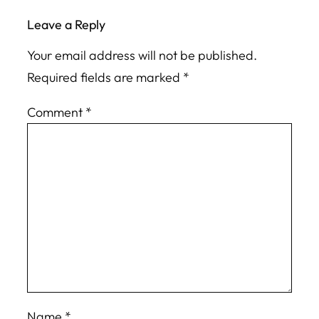
Leave a Reply
Your email address will not be published.
Required fields are marked
*
Comment
*
Name
*