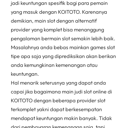
jadi keuntungan spesifik bagi para pemain
yang masuk dengan KOITOTO. Karenanya
demikian, main slot dengan alternatif
provider yang komplet bisa menanggung
pengalaman bermain slot semakin lebih baik.
Masalahnya anda bebas mainkan games slot
tipe apa saja yang diprediksikan akan berikan
anda kemungkinan kemenangan atau
keuntungan.
Hal menarik seterusnya yang dapat anda
capai jika bagaimana main judi slot online di
KOITOTO dengan beberapa provider slot
terkomplet yakni dapat berkesempatan
mendapat keuntungan makin banyak. Tidak
dari pembayaran kemenangan saja, tapi