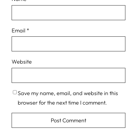
Email
*
Website
Save my name, email, and website in this
browser for the next time I comment.