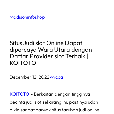
Skip
to
Madisoninfoshop
content
Situs Judi slot Online Dapat
dipercaya Wara Utara dengan
Daftar Provider slot Terbaik |
KOITOTO
December 12, 2022
·
wvcoa
KOITOTO
– Berkaitan dengan tingginya
pecinta judi slot sekarang ini, pastinya udah
bikin sangat banyak situs taruhan judi online