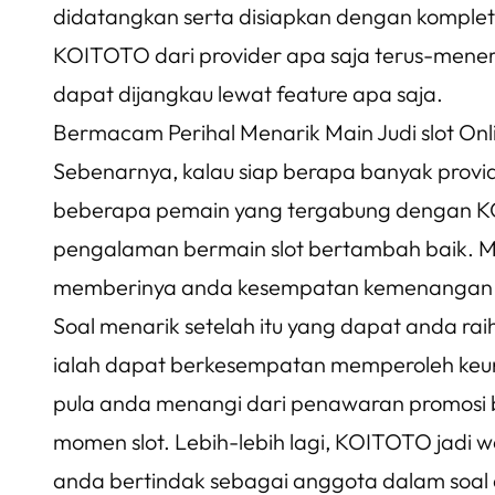
didatangkan serta disiapkan dengan komplet. T
KOITOTO dari provider apa saja terus-meneru
dapat dijangkau lewat feature apa saja.
Bermacam Perihal Menarik Main Judi slot On
Sebenarnya, kalau siap berapa banyak provider
beberapa pemain yang tergabung dengan KOI
pengalaman bermain slot bertambah baik. M
memberinya anda kesempatan kemenangan 
Soal menarik setelah itu yang dapat anda rai
ialah dapat berkesempatan memperoleh keun
pula anda menangi dari penawaran promosi bo
momen slot. Lebih-lebih lagi, KOITOTO jadi 
anda bertindak sebagai anggota dalam soal 