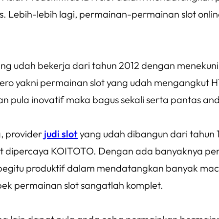
. Lebih-lebih lagi, permainan-permainan slot onlin
yang udah bekerja dari tahun 2012 dengan menekuni
anero yakni permainan slot yang udah mengangkut
n pula inovatif maka bagus sekali serta pantas an
, provider
judi slot
yang udah dibangun dari tahun 199
pat dipercaya KOITOTO. Dengan ada banyaknya pe
ini begitu produktif dalam mendatangkan banyak m
k permainan slot sangatlah komplet.