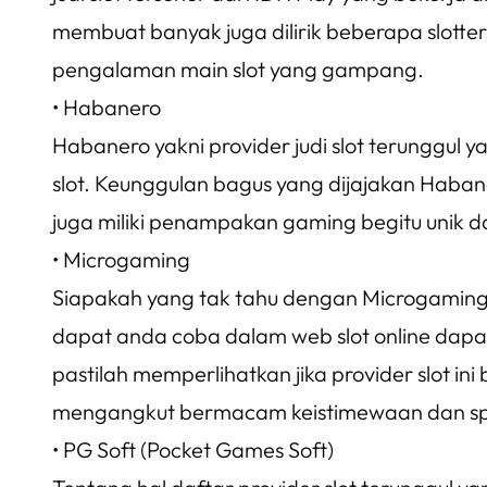
membuat banyak juga dilirik beberapa slotters
pengalaman main slot yang gampang.
• Habanero
Habanero yakni provider judi slot terunggul 
slot. Keunggulan bagus yang dijajakan Hab
juga miliki penampakan gaming begitu unik da
• Microgaming
Siapakah yang tak tahu dengan Microgaming
dapat anda coba dalam web slot online da
pastilah memperlihatkan jika provider slot 
mengangkut bermacam keistimewaan dan spe
• PG Soft (Pocket Games Soft)