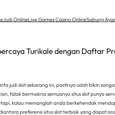
ne
Judi Online
Live Games Casino Online
Sabung Aya
ipercaya Turikale dengan Daftar P
a judi slot sekarang ini, pastinya udah bikin sangat
ian, tidak bermakna semuanya situs slot punya serv
 Tetapi, kalau memanglah anda berkehendak mend
iantara preferensi situs slot terbaik yang dapat 