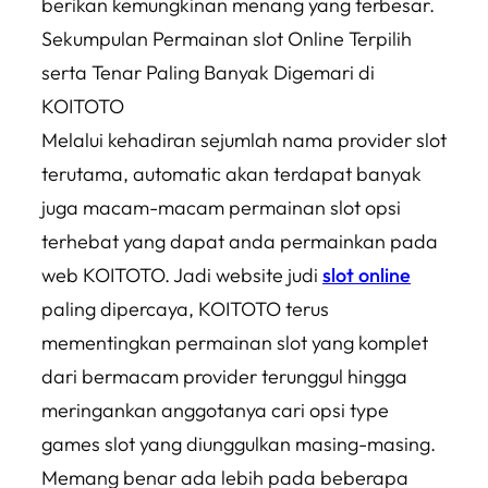
berikan kemungkinan menang yang terbesar.
Sekumpulan Permainan slot Online Terpilih
serta Tenar Paling Banyak Digemari di
KOITOTO
Melalui kehadiran sejumlah nama provider slot
terutama, automatic akan terdapat banyak
juga macam-macam permainan slot opsi
terhebat yang dapat anda permainkan pada
web KOITOTO. Jadi website judi
slot online
paling dipercaya, KOITOTO terus
mementingkan permainan slot yang komplet
dari bermacam provider terunggul hingga
meringankan anggotanya cari opsi type
games slot yang diunggulkan masing-masing.
Memang benar ada lebih pada beberapa