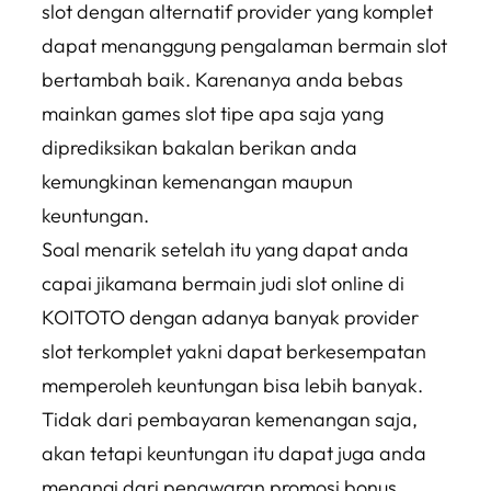
slot dengan alternatif provider yang komplet
dapat menanggung pengalaman bermain slot
bertambah baik. Karenanya anda bebas
mainkan games slot tipe apa saja yang
diprediksikan bakalan berikan anda
kemungkinan kemenangan maupun
keuntungan.
Soal menarik setelah itu yang dapat anda
capai jikamana bermain judi slot online di
KOITOTO dengan adanya banyak provider
slot terkomplet yakni dapat berkesempatan
memperoleh keuntungan bisa lebih banyak.
Tidak dari pembayaran kemenangan saja,
akan tetapi keuntungan itu dapat juga anda
menangi dari penawaran promosi bonus