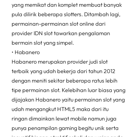
yang memikat dan komplet membuat banyak
pula dilirik beberapa slotters. Ditambah lagi,
permainan-permainan slot online dari
provider IDN slot tawarkan pengalaman
bermain slot yang simpel.
• Habanero
Habanero merupakan provider judi slot
terbaik yang udah bekerja dari tahun 2012
dengan meniti sekitar beberapa ratus lebih
tipe permainan slot. Kelebihan luar biasa yang
dijajakan Habanero yaitu permainan slot yang
udah mengangkut HTML5 maka dari itu
ringan dimainkan lewat mobile namun juga
punya penampilan gaming begitu unik serta