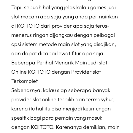
Tapi, sebuah hal yang jelas kalau games judi
slot macam apa saja yang anda permainkan
di KOITOTO dari provider apa saja terus-
menerus ringan dijangkau dengan pelbagai
opsi sistem metode main slot yang disajikan,
dan dapat dicapai lewat fitur apa saja.
Beberapa Perihal Menarik Main Judi slot
Online KOITOTO dengan Provider slot
Terkomplet
Sebenarnya, kalau siap seberapa banyak
provider slot online terpilih dan termasyhur,
karena itu hal itu bisa menjadi keuntungan
spesifik bagi para pemain yang masuk
dengan KOITOTO. Karenanya demikian, main