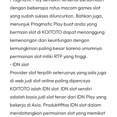
dengan beberapa ratus macam games slot
yang sudah sukses diluncurkan. Bahkan juga,
menunjuk Pragmatic Play buat anda yang
bermain slot di KOITOTO dapat menanggung
kemenangan dan keuntungan dengan
kemungkinan paling besar karena umumnya
permainan slot miliki RTP yang tinggi.
• IDN slot
Provider slot terpilih seterusnya yang ada juga
di web judi slot online paling dipercaya
KOITOTO ialah IDN slot. IDN slot sendiri
adalah basis judi slot tenar dari IDN Play yang
bekerja di Asia. Produktifitas IDN slot dalam
mendatangkan permainan slot yang memikat