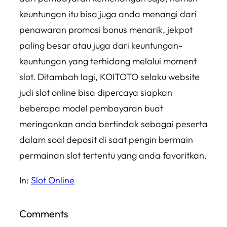
keuntungan itu bisa juga anda menangi dari
penawaran promosi bonus menarik, jekpot
paling besar atau juga dari keuntungan-
keuntungan yang terhidang melalui moment
slot. Ditambah lagi, KOITOTO selaku website
judi slot online bisa dipercaya siapkan
beberapa model pembayaran buat
meringankan anda bertindak sebagai peserta
dalam soal deposit di saat pengin bermain
permainan slot tertentu yang anda favoritkan.
In:
Slot Online
Comments