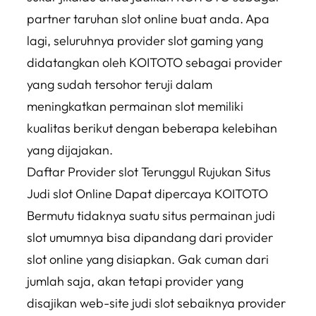
partner taruhan slot online buat anda. Apa
lagi, seluruhnya provider slot gaming yang
didatangkan oleh KOITOTO sebagai provider
yang sudah tersohor teruji dalam
meningkatkan permainan slot memiliki
kualitas berikut dengan beberapa kelebihan
yang dijajakan.
Daftar Provider slot Terunggul Rujukan Situs
Judi slot Online Dapat dipercaya KOITOTO
Bermutu tidaknya suatu situs permainan judi
slot umumnya bisa dipandang dari provider
slot online yang disiapkan. Gak cuman dari
jumlah saja, akan tetapi provider yang
disajikan web-site judi slot sebaiknya provider