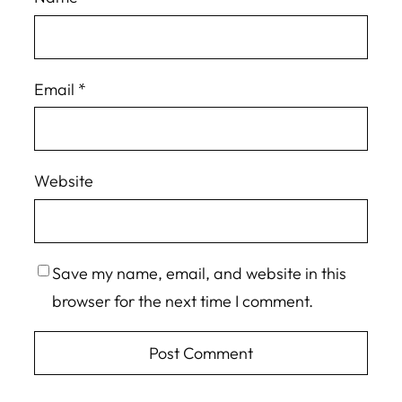
Email
*
Website
Save my name, email, and website in this
browser for the next time I comment.