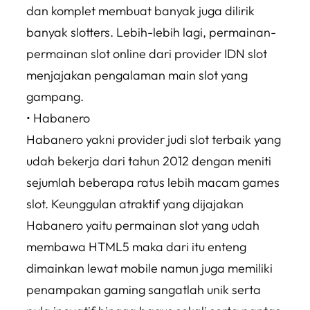
dan komplet membuat banyak juga dilirik
banyak slotters. Lebih-lebih lagi, permainan-
permainan slot online dari provider IDN slot
menjajakan pengalaman main slot yang
gampang.
• Habanero
Habanero yakni provider judi slot terbaik yang
udah bekerja dari tahun 2012 dengan meniti
sejumlah beberapa ratus lebih macam games
slot. Keunggulan atraktif yang dijajakan
Habanero yaitu permainan slot yang udah
membawa HTML5 maka dari itu enteng
dimainkan lewat mobile namun juga memiliki
penampakan gaming sangatlah unik serta