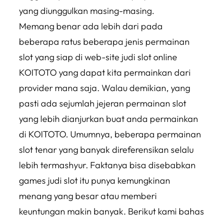
yang diunggulkan masing-masing.
Memang benar ada lebih dari pada
beberapa ratus beberapa jenis permainan
slot yang siap di web-site judi slot online
KOITOTO yang dapat kita permainkan dari
provider mana saja. Walau demikian, yang
pasti ada sejumlah jejeran permainan slot
yang lebih dianjurkan buat anda permainkan
di KOITOTO. Umumnya, beberapa permainan
slot tenar yang banyak direferensikan selalu
lebih termashyur. Faktanya bisa disebabkan
games judi slot itu punya kemungkinan
menang yang besar atau memberi
keuntungan makin banyak. Berikut kami bahas