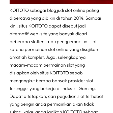
KOITOTO sebagai blog judi slot online paling
dipercaya yang dibikin di tahun 2014. Sampai
kini, situs KOITOTO dapat disebut jadi
alternatif web-site yang banyak dicari
beberapa slotters atau penggemar judi slot
karena permainan slot online yang disajikan
amatlah komplet. Juga, selengkapnya
macam-macam permainan slot yang
disiapkan oleh situs KOITOTO sebab
mengangkut berapa banyak provider slot
terunggul yang bekerja di industri iGaming.
Dapat ditetapkan, cari perjudian slot terhebat
yang pengin anda permainkan akan tidak
sukar jikalau anda jadikan KOITOTO sebagai