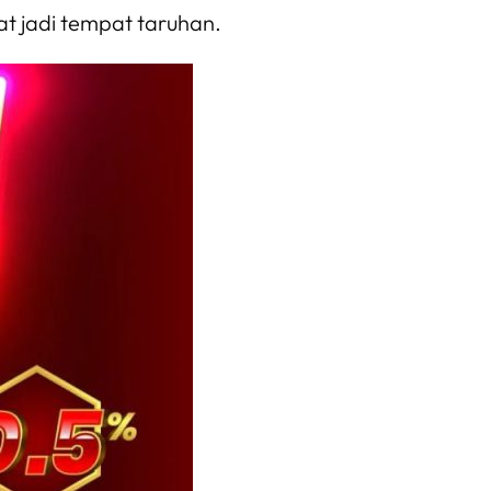
at jadi tempat taruhan.