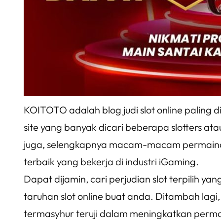
KOITOTO adalah blog judi slot online paling di
site yang banyak dicari beberapa slotters at
juga, selengkapnya macam-macam permainan 
terbaik yang bekerja di industri iGaming.
Dapat dijamin, cari perjudian slot terpilih
taruhan slot online buat anda. Ditambah lag
termasyhur teruji dalam meningkatkan permai