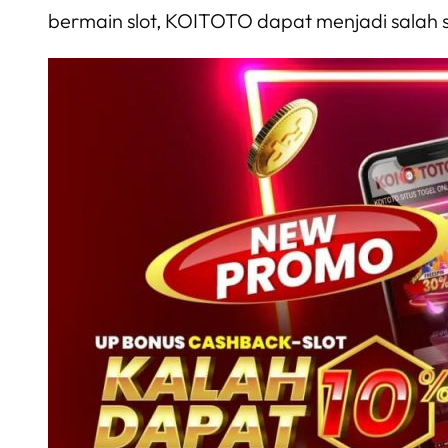
bermain slot, KOITOTO dapat menjadi salah sa