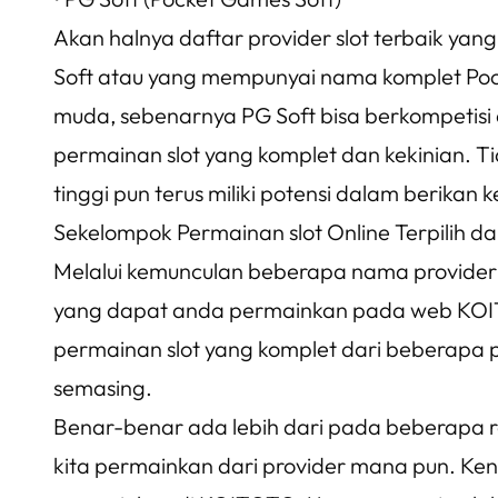
Akan halnya daftar provider slot terbaik yan
Soft atau yang mempunyai nama komplet Pock
muda, sebenarnya PG Soft bisa berkompetisi
permainan slot yang komplet dan kekinian. T
tinggi pun terus miliki potensi dalam berika
Sekelompok Permainan slot Online Terpilih 
Melalui kemunculan beberapa nama provider s
yang dapat anda permainkan pada web KOIT
permainan slot yang komplet dari beberapa 
semasing.
Benar-benar ada lebih dari pada beberapa r
kita permainkan dari provider mana pun. Kend