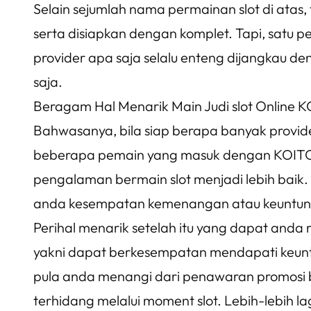
Selain sejumlah nama permainan slot di atas
serta disiapkan dengan komplet. Tapi, satu p
provider apa saja selalu enteng dijangkau den
saja.
Beragam Hal Menarik Main Judi slot Online 
Bahwasanya, bila siap berapa banyak provider 
beberapa pemain yang masuk dengan KOITOTO
pengalaman bermain slot menjadi lebih baik
anda kesempatan kemenangan atau keuntun
Perihal menarik setelah itu yang dapat anda 
yakni dapat berkesempatan mendapati keunt
pula anda menangi dari penawaran promosi b
terhidang melalui moment slot. Lebih-lebih 