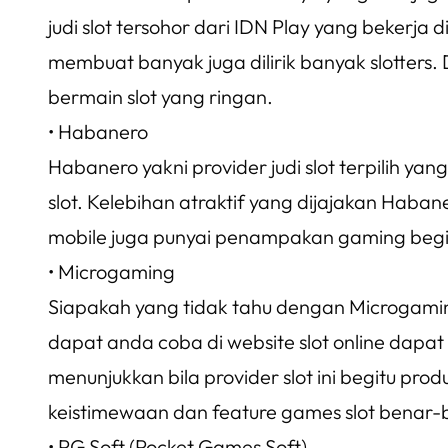
judi slot tersohor dari IDN Play yang bekerj
membuat banyak juga dilirik banyak slotters
bermain slot yang ringan.
• Habanero
Habanero yakni provider judi slot terpilih y
slot. Kelebihan atraktif yang dijajakan Hab
mobile juga punyai penampakan gaming begitu 
• Microgaming
Siapakah yang tidak tahu dengan Microgami
dapat anda coba di website slot online dap
menunjukkan bila provider slot ini begitu 
keistimewaan dan feature games slot benar-
• PG Soft (Pocket Games Soft)