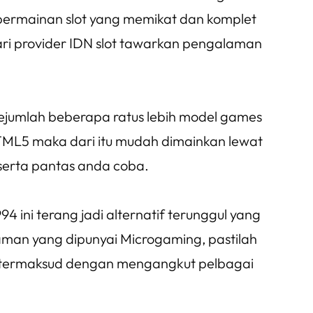
an permainan slot yang memikat dan komplet
dari provider IDN slot tawarkan pengalaman
 sejumlah beberapa ratus lebih model games
HTML5 maka dari itu mudah dimainkan lewat
 serta pantas anda coba.
4 ini terang jadi alternatif terunggul yang
man yang dipunyai Microgaming, pastilah
ot termaksud dengan mengangkut pelbagai