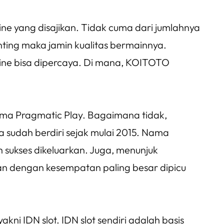
line yang disajikan. Tidak cuma dari jumlahnya
penting maka jamin kualitas bermainnya.
line bisa dipercaya. Di mana, KOITOTO
ama Pragmatic Play. Bagaimana tidak,
ana sudah berdiri sejak mulai 2015. Nama
sukses dikeluarkan. Juga, menunjuk
an dengan kesempatan paling besar dipicu
kni IDN slot. IDN slot sendiri adalah basis