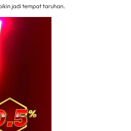
ikin jadi tempat taruhan.