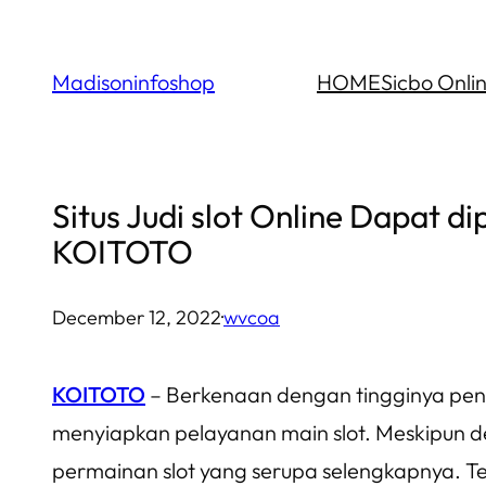
Skip
to
Madisoninfoshop
HOME
Sicbo Onli
content
Situs Judi slot Online Dapat 
KOITOTO
December 12, 2022
·
wvcoa
KOITOTO
– Berkenaan dengan tingginya pengg
menyiapkan pelayanan main slot. Meskipun demi
permainan slot yang serupa selengkapnya.