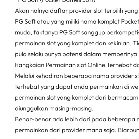
Akan halnya daftar provider slot terpilih ya
PG Soft atau yang miliki nama komplet Pock
muda, faktanya PG Soft sanggup berkompetis
permainan slot yang komplet dan kekinian. T
pula selalu punya potensi dalam memberiny
Rangkaian Permainan slot Online Terhebat 
Melalui kehadiran beberapa nama provider sl
terhebat yang dapat anda permainkan di we
permainan slot yang komplet dari bermacam p
diunggulkan masing-masing.
Benar-benar ada lebih dari pada beberapa r
permainkan dari provider mana saja. Biarpun 