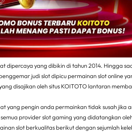
t dipercaya yang dibikin di tahun 2014. Hingga saat
penggemar judi slot dipicu permainan slot online ya
yang disajikan oleh situs KOITOTO lantaran memba
hebat yang pengin anda permainkan tidak susah ji
i, semua provider slot gaming yang didatangkan o
an slot berkualitas berikut dengan sejumlah kele