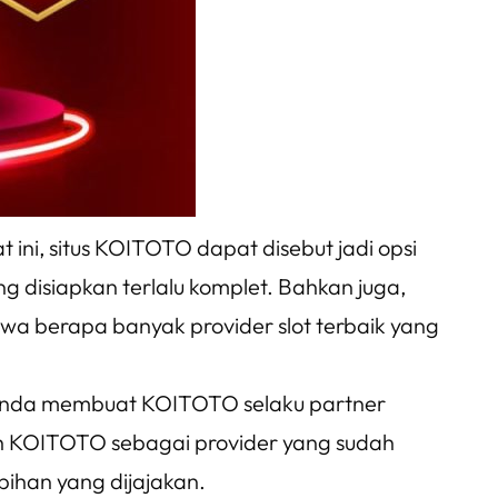
 ini, situs KOITOTO dapat disebut jadi opsi
ng disiapkan terlalu komplet. Bahkan juga,
wa berapa banyak provider slot terbaik yang
ka anda membuat KOITOTO selaku partner
leh KOITOTO sebagai provider yang sudah
bihan yang dijajakan.