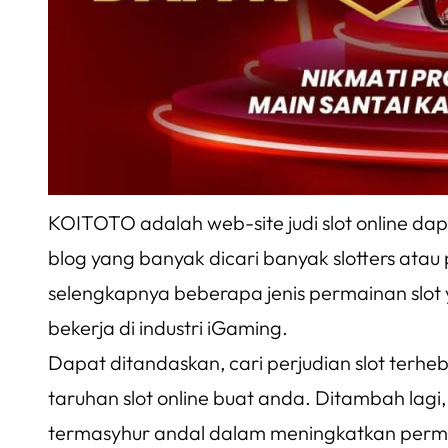
KOITOTO adalah web-site judi slot online dapa
blog yang banyak dicari banyak slotters atau 
selengkapnya beberapa jenis permainan slot 
bekerja di industri iGaming.
Dapat ditandaskan, cari perjudian slot ter
taruhan slot online buat anda. Ditambah lag
termasyhur andal dalam meningkatkan permain