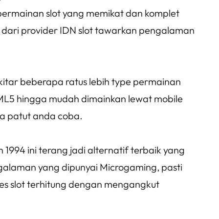
an permainan slot yang memikat dan komplet
e dari provider IDN slot tawarkan pengalaman
ekitar beberapa ratus lebih type permainan
TML5 hingga mudah dimainkan lewat mobile
ta patut anda coba.
994 ini terang jadi alternatif terbaik yang
galaman yang dipunyai Microgaming, pasti
es slot terhitung dengan mengangkut