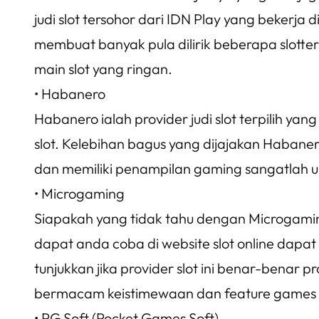
judi slot tersohor dari IDN Play yang bekerj
membuat banyak pula dilirik beberapa slotte
main slot yang ringan.
• Habanero
Habanero ialah provider judi slot terpilih y
slot. Kelebihan bagus yang dijajakan Haban
dan memiliki penampilan gaming sangatlah uni
• Microgaming
Siapakah yang tidak tahu dengan Microgami
dapat anda coba di website slot online da
tunjukkan jika provider slot ini benar-ben
bermacam keistimewaan dan feature games s
• PG Soft (Pocket Games Soft)