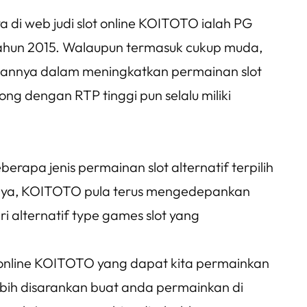
 di web judi slot online KOITOTO ialah PG
ahun 2015. Walaupun termasuk cukup muda,
alannya dalam meningkatkan permainan slot
ng dengan RTP tinggi pun selalu miliki
rapa jenis permainan slot alternatif terpilih
aya, KOITOTO pula terus mengedepankan
i alternatif type games slot yang
 online KOITOTO yang dapat kita permainkan
ebih disarankan buat anda permainkan di