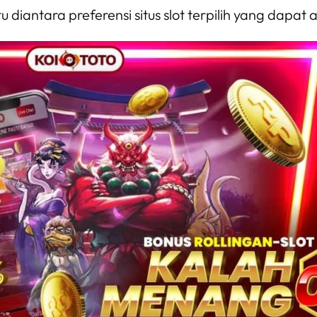
 diantara preferensi situs slot terpilih yang dapat