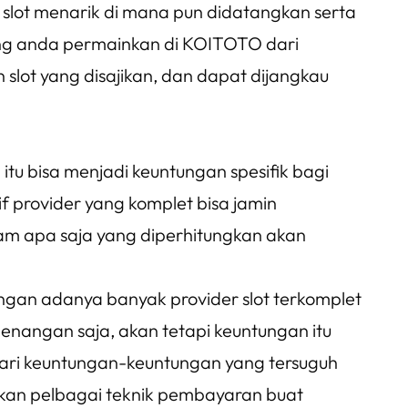
 slot menarik di mana pun didatangkan serta
 yang anda permainkan di KOITOTO dari
slot yang disajikan, dan dapat dijangkau
itu bisa menjadi keuntungan spesifik bagi
 provider yang komplet bisa jamin
am apa saja yang diperhitungkan akan
engan adanya banyak provider slot terkomplet
angan saja, akan tetapi keuntungan itu
dari keuntungan-keuntungan yang tersuguh
iapkan pelbagai teknik pembayaran buat