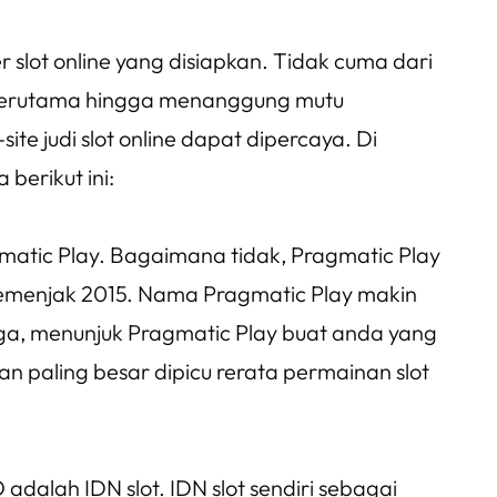
r slot online yang disiapkan. Tidak cuma dari
dan terutama hingga menanggung mutu
 judi slot online dapat dipercaya. Di
erikut ini:
atic Play. Bagaimana tidak, Pragmatic Play
ri semenjak 2015. Nama Pragmatic Play makin
uga, menunjuk Pragmatic Play buat anda yang
paling besar dipicu rerata permainan slot
 adalah IDN slot. IDN slot sendiri sebagai