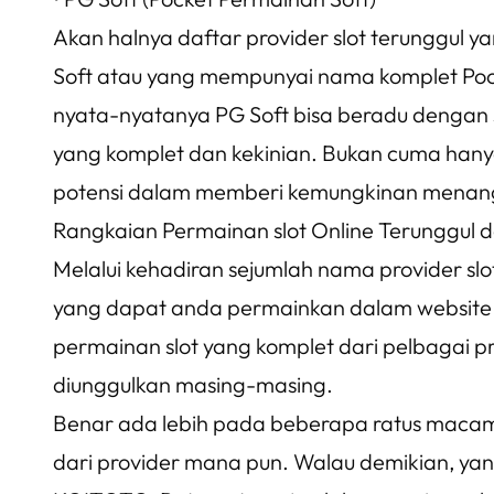
Akan halnya daftar provider slot terunggul y
Soft atau yang mempunyai nama komplet Poc
nyata-nyatanya PG Soft bisa beradu dengan 
yang komplet dan kekinian. Bukan cuma hanya 
potensi dalam memberi kemungkinan menang
Rangkaian Permainan slot Online Terunggul 
Melalui kehadiran sejumlah nama provider slo
yang dapat anda permainkan dalam website 
permainan slot yang komplet dari pelbagai pr
diunggulkan masing-masing.
Benar ada lebih pada beberapa ratus macam-
dari provider mana pun. Walau demikian, yan