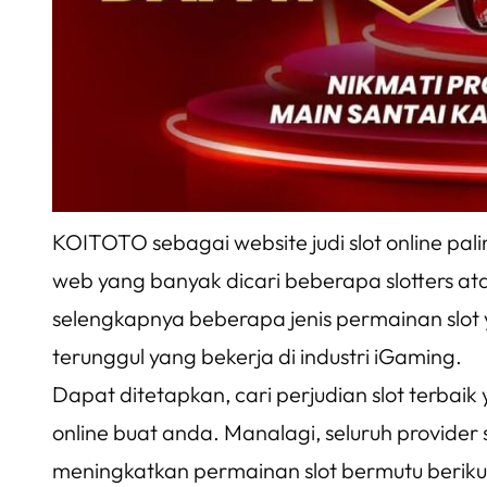
KOITOTO sebagai website judi slot online pali
web yang banyak dicari beberapa slotters atau
selengkapnya beberapa jenis permainan slot
terunggul yang bekerja di industri iGaming.
Dapat ditetapkan, cari perjudian slot terbai
online buat anda. Manalagi, seluruh provide
meningkatkan permainan slot bermutu berikut