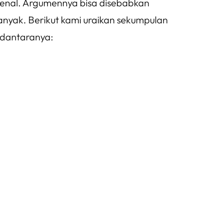
rkenal. Argumennya bisa disebabkan
anyak. Berikut kami uraikan sekumpulan
, dantaranya: