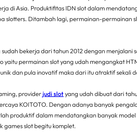
ekerja di Asia. Produktifitas IDN slot dalam mendat
 slotters. Ditambah lagi, permainan-permainan slo
ng sudah bekerja dari tahun 2012 dengan menjalani
ero yaitu permainan slot yang udah mengangkat H
k dan pula inovatif maka dari itu atraktif sekali 
aming, provider
judi slot
yang udah dibuat dari tahun
dipercaya KOITOTO. Dengan adanya banyak pengala
gatlah produktif dalam mendatangkan banyak mode
games slot begitu komplet.