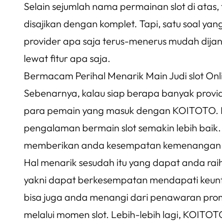
Selain sejumlah nama permainan slot di atas
disajikan dengan komplet. Tapi, satu soal ya
provider apa saja terus-menerus mudah dijang
lewat fitur apa saja.
Bermacam Perihal Menarik Main Judi slot On
Sebenarnya, kalau siap berapa banyak provide
para pemain yang masuk dengan KOITOTO. Kar
pengalaman bermain slot semakin lebih bai
memberikan anda kesempatan kemenangan 
Hal menarik sesudah itu yang dapat anda rai
yakni dapat berkesempatan mendapati keunt
bisa juga anda menangi dari penawaran prom
melalui momen slot. Lebih-lebih lagi, KOITOT