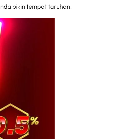
 anda bikin tempat taruhan.