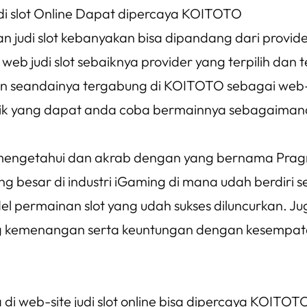
 Judi slot Online Dapat dipercaya KOITOTO
nan judi slot kebanyakan bisa dipandang dari provide
an web judi slot sebaiknya provider yang terpilih 
 seandainya tergabung di KOITOTO sebagai web-site
ik yang dapat anda coba bermainnya sebagaimana b
 mengetahui dan akrab dengan yang bernama Pragm
paling besar di industri iGaming di mana udah berdi
l permainan slot yang udah sukses diluncurkan. J
kemenangan serta keuntungan dengan kesempatan 
a di web-site judi slot online bisa dipercaya KOITOTO