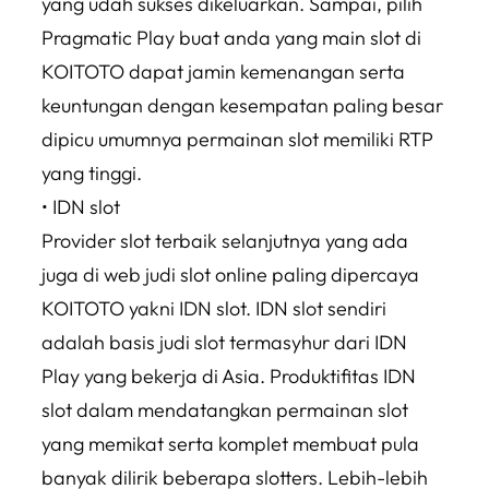
yang udah sukses dikeluarkan. Sampai, pilih
Pragmatic Play buat anda yang main slot di
KOITOTO dapat jamin kemenangan serta
keuntungan dengan kesempatan paling besar
dipicu umumnya permainan slot memiliki RTP
yang tinggi.
• IDN slot
Provider slot terbaik selanjutnya yang ada
juga di web judi slot online paling dipercaya
KOITOTO yakni IDN slot. IDN slot sendiri
adalah basis judi slot termasyhur dari IDN
Play yang bekerja di Asia. Produktifitas IDN
slot dalam mendatangkan permainan slot
yang memikat serta komplet membuat pula
banyak dilirik beberapa slotters. Lebih-lebih