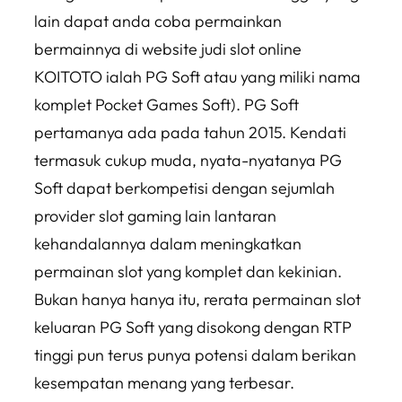
lain dapat anda coba permainkan
bermainnya di website judi slot online
KOITOTO ialah PG Soft atau yang miliki nama
komplet Pocket Games Soft). PG Soft
pertamanya ada pada tahun 2015. Kendati
termasuk cukup muda, nyata-nyatanya PG
Soft dapat berkompetisi dengan sejumlah
provider slot gaming lain lantaran
kehandalannya dalam meningkatkan
permainan slot yang komplet dan kekinian.
Bukan hanya hanya itu, rerata permainan slot
keluaran PG Soft yang disokong dengan RTP
tinggi pun terus punya potensi dalam berikan
kesempatan menang yang terbesar.