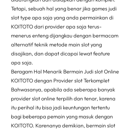
Tetapi, sebuah hal yang benar jika games judi
slot type apa saja yang anda permainkan di
KOITOTO dari provider apa saja terus-
menerus enteng dijangkau dengan bermacam
alternatif teknik metode main slot yang
disajikan, dan dapat dicapai lewat feature
apa saja.
Beragam Hal Menarik Bermain Judi slot Online
KOITOTO dengan Provider slot Terkomplet
Bahwasanya, apabila ada seberapa banyak
provider slot online terpilih dan tenar, karena
itu perihal itu bisa jadi keuntungan tertentu
bagi beberapa pemain yang masuk dengan
KOITOTO. Karenanya demikian, bermain slot