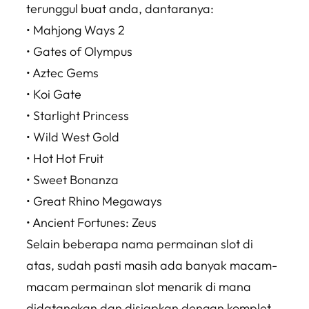
terunggul buat anda, dantaranya:
• Mahjong Ways 2
• Gates of Olympus
• Aztec Gems
• Koi Gate
• Starlight Princess
• Wild West Gold
• Hot Hot Fruit
• Sweet Bonanza
• Great Rhino Megaways
• Ancient Fortunes: Zeus
Selain beberapa nama permainan slot di
atas, sudah pasti masih ada banyak macam-
macam permainan slot menarik di mana
didatangkan dan disiapkan dengan komplet.