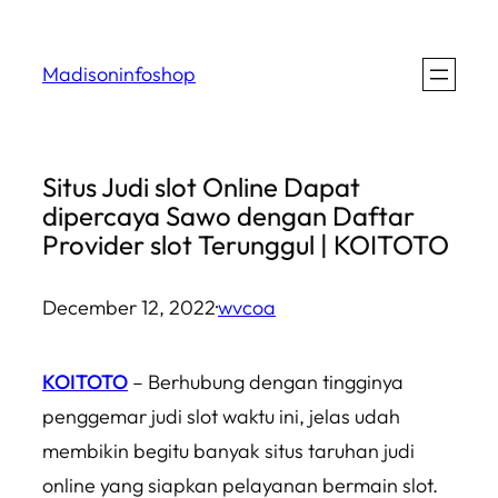
Skip
to
Madisoninfoshop
content
Situs Judi slot Online Dapat
dipercaya Sawo dengan Daftar
Provider slot Terunggul | KOITOTO
December 12, 2022
·
wvcoa
KOITOTO
– Berhubung dengan tingginya
penggemar judi slot waktu ini, jelas udah
membikin begitu banyak situs taruhan judi
online yang siapkan pelayanan bermain slot.