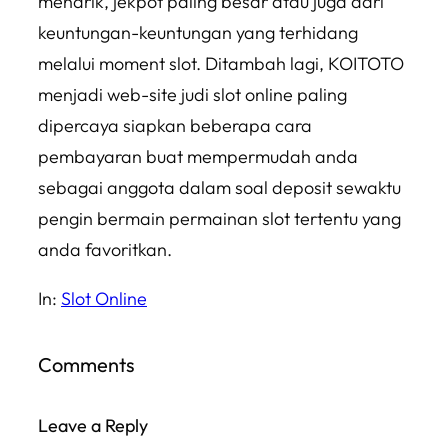
menarik, jekpot paling besar atau juga dari
keuntungan-keuntungan yang terhidang
melalui moment slot. Ditambah lagi, KOITOTO
menjadi web-site judi slot online paling
dipercaya siapkan beberapa cara
pembayaran buat mempermudah anda
sebagai anggota dalam soal deposit sewaktu
pengin bermain permainan slot tertentu yang
anda favoritkan.
In:
Slot Online
Comments
Leave a Reply