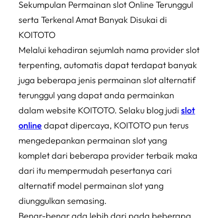
Sekumpulan Permainan slot Online Terunggul
serta Terkenal Amat Banyak Disukai di
KOITOTO
Melalui kehadiran sejumlah nama provider slot
terpenting, automatis dapat terdapat banyak
juga beberapa jenis permainan slot alternatif
terunggul yang dapat anda permainkan
dalam website KOITOTO. Selaku blog judi
slot
online
dapat dipercaya, KOITOTO pun terus
mengedepankan permainan slot yang
komplet dari beberapa provider terbaik maka
dari itu mempermudah pesertanya cari
alternatif model permainan slot yang
diunggulkan semasing.
Benar-benar ada lebih dari pada beberapa