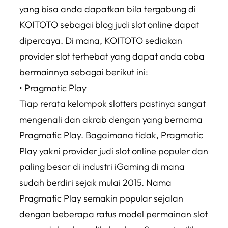
yang bisa anda dapatkan bila tergabung di
KOITOTO sebagai blog judi slot online dapat
dipercaya. Di mana, KOITOTO sediakan
provider slot terhebat yang dapat anda coba
bermainnya sebagai berikut ini:
• Pragmatic Play
Tiap rerata kelompok slotters pastinya sangat
mengenali dan akrab dengan yang bernama
Pragmatic Play. Bagaimana tidak, Pragmatic
Play yakni provider judi slot online populer dan
paling besar di industri iGaming di mana
sudah berdiri sejak mulai 2015. Nama
Pragmatic Play semakin popular sejalan
dengan beberapa ratus model permainan slot