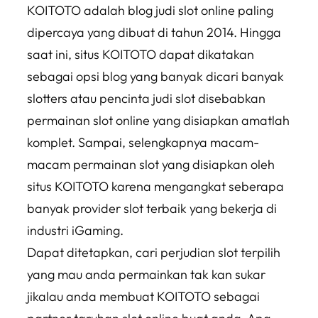
KOITOTO adalah blog judi slot online paling
dipercaya yang dibuat di tahun 2014. Hingga
saat ini, situs KOITOTO dapat dikatakan
sebagai opsi blog yang banyak dicari banyak
slotters atau pencinta judi slot disebabkan
permainan slot online yang disiapkan amatlah
komplet. Sampai, selengkapnya macam-
macam permainan slot yang disiapkan oleh
situs KOITOTO karena mengangkat seberapa
banyak provider slot terbaik yang bekerja di
industri iGaming.
Dapat ditetapkan, cari perjudian slot terpilih
yang mau anda permainkan tak kan sukar
jikalau anda membuat KOITOTO sebagai