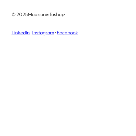
© 2025
Madisoninfoshop
·
LinkedIn
·
Instagram
·
Facebook