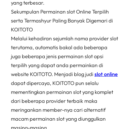
yang terbesar.
Sekumpulan Permainan slot Online Terpilih
serta Termashyur Paling Banyak Digemari di
KOITOTO
Melalui kehadiran sejumlah nama provider slot
terutama, automatis bakal ada beberapa
juga beberapa jenis permainan slot opsi
terpilih yang dapat anda permainkan di
website KOITOTO. Menjadi blog judi
slot online
dapat dipercaya, KOITOTO pun selalu
mementingkan permainan slot yang komplet
dari beberapa provider terbaik maka
meringankan member-nya cari alternatif
macam permainan slot yang diunggulkan
masing-masing.