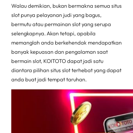
Walau demikian, bukan bermakna semua situs
slot punya pelayanan judi yang bagus,
bermutu atau permainan slot yang serupa
selengkapnya. Akan tetapi, apabila
memanglah anda berkehendak mendapatkan
banyak kepuasan dan pengalaman saat
bermain slot, KOITOTO dapat jadi satu
diantara pilihan situs slot terhebat yang dapat
anda buat jadi tempat taruhan.