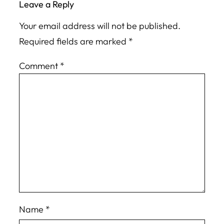
Leave a Reply
Your email address will not be published.
Required fields are marked
*
Comment
*
Name
*