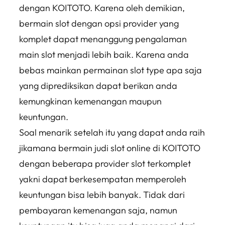
dengan KOITOTO. Karena oleh demikian,
bermain slot dengan opsi provider yang
komplet dapat menanggung pengalaman
main slot menjadi lebih baik. Karena anda
bebas mainkan permainan slot type apa saja
yang diprediksikan dapat berikan anda
kemungkinan kemenangan maupun
keuntungan.
Soal menarik setelah itu yang dapat anda raih
jikamana bermain judi slot online di KOITOTO
dengan beberapa provider slot terkomplet
yakni dapat berkesempatan memperoleh
keuntungan bisa lebih banyak. Tidak dari
pembayaran kemenangan saja, namun