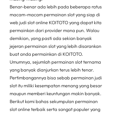
Benar-benar ada lebih pada beberapa ratus
macam-macam permainan slot yang siap di
web judi slot online KOITOTO yang dapat kita
permainkan dari provider mana pun. Walau
demikian, yang pasti ada sekian banyak
jejeran permainan slot yang lebih disarankan
buat anda permainkan di KOITOTO.
Umumnya, sejumlah permainan slot ternama
yang banyak dianjurkan terus lebih tenar.
Pertimbangannya bisa sebab permainan judi
slot itu miliki kesempatan menang yang besar
maupun memberi keuntungan makin banyak.
Berikut kami bahas sekumpulan permainan
slot online terbaik serta sangat populer yang