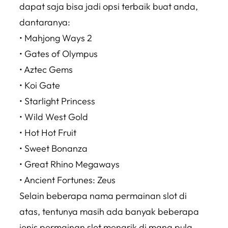
dapat saja bisa jadi opsi terbaik buat anda,
dantaranya:
• Mahjong Ways 2
• Gates of Olympus
• Aztec Gems
• Koi Gate
• Starlight Princess
• Wild West Gold
• Hot Hot Fruit
• Sweet Bonanza
• Great Rhino Megaways
• Ancient Fortunes: Zeus
Selain beberapa nama permainan slot di
atas, tentunya masih ada banyak beberapa
jenis permainan slot menarik di mana pula