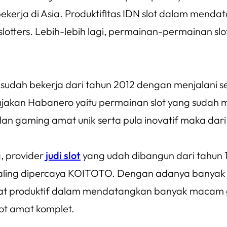
g bekerja di Asia. Produktifitas IDN slot dalam men
otters. Lebih-lebih lagi, permainan-permainan slot
ang sudah bekerja dari tahun 2012 dengan menjalani 
ijajakan Habanero yaitu permainan slot yang suda
an gaming amat unik serta pula inovatif maka dari 
, provider
judi slot
yang udah dibangun dari tahun 19
 paling dipercaya KOITOTO. Dengan adanya banya
i amat produktif dalam mendatangkan banyak maca
ot amat komplet.