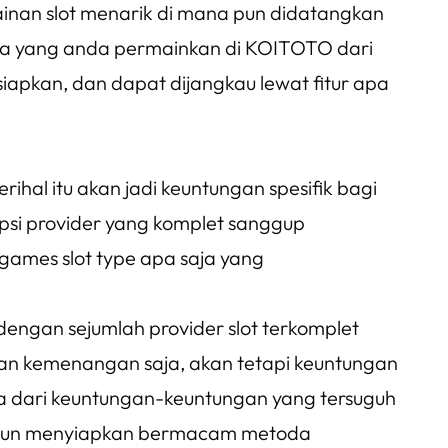
inan slot menarik di mana pun didatangkan
saja yang anda permainkan di KOITOTO dari
siapkan, dan dapat dijangkau lewat fitur apa
rihal itu akan jadi keuntungan spesifik bagi
si provider yang komplet sanggup
ames slot type apa saja yang
 dengan sejumlah provider slot terkomplet
an kemenangan saja, akan tetapi keuntungan
ga dari keuntungan-keuntungan yang tersuguh
aya pun menyiapkan bermacam metoda