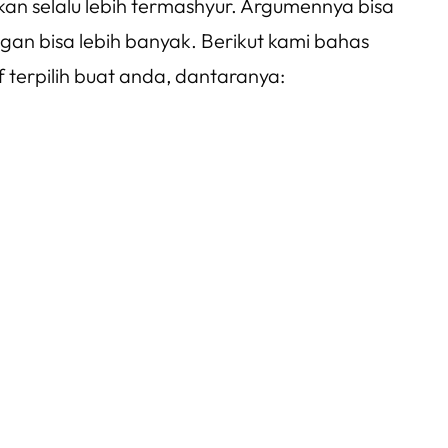
n selalu lebih termashyur. Argumennya bisa
an bisa lebih banyak. Berikut kami bahas
f terpilih buat anda, dantaranya: