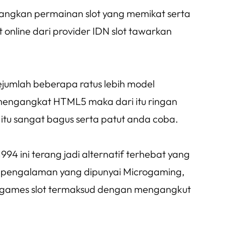
datangkan permainan slot yang memikat serta
 online dari provider IDN slot tawarkan
sejumlah beberapa ratus lebih model
h mengangkat HTML5 maka dari itu ringan
itu sangat bagus serta patut anda coba.
94 ini terang jadi alternatif terhebat yang
k pengalaman yang dipunyai Microgaming,
m games slot termaksud dengan mengangkut