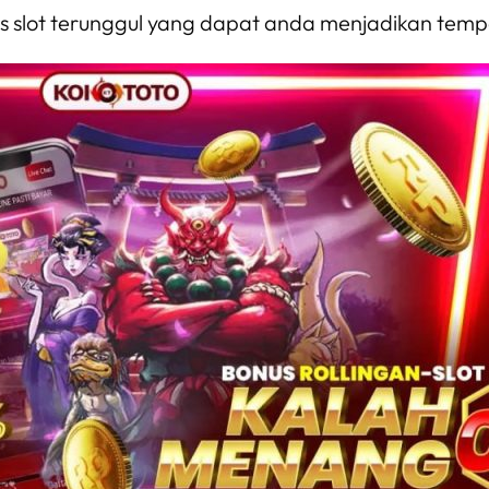
tus slot terunggul yang dapat anda menjadikan temp