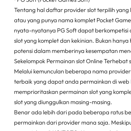
Tentang hal daftar provider slot terpilih yan
atau yang punya nama komplet Pocket Games
nyata-nyatanya PG Soft dapat berkompetisi 
slot yang komplet dan kekinian. Bukan hanya
potensi dalam memberinya kesempatan mena
Sekelompok Permainan slot Online Terhebat
Melalui kemunculan beberapa nama provider s
terbaik yang dapat anda permainkan di web
memprioritaskan permainan slot yang kompl
slot yang diunggulkan masing-masing.
Benar ada lebih dari pada beberapa ratus beb
permainkan dari provider mana saja. Meskipun