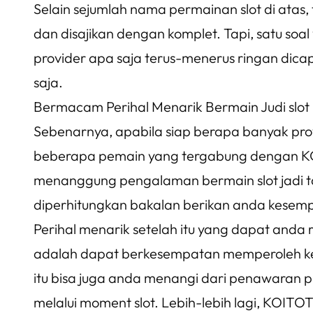
Selain sejumlah nama permainan slot di ata
dan disajikan dengan komplet. Tapi, satu so
provider apa saja terus-menerus ringan dicap
saja.
Bermacam Perihal Menarik Bermain Judi slot
Sebenarnya, apabila siap berapa banyak provid
beberapa pemain yang tergabung dengan KOI
menanggung pengalaman bermain slot jadi t
diperhitungkan bakalan berikan anda kese
Perihal menarik setelah itu yang dapat anda 
adalah dapat berkesempatan memperoleh keu
itu bisa juga anda menangi dari penawaran p
melalui moment slot. Lebih-lebih lagi, KOIT