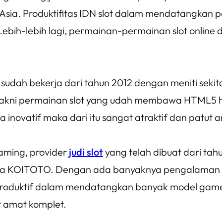
 di Asia. Produktifitas IDN slot dalam mendatangka
Lebih-lebih lagi, permainan-permainan slot online 
g sudah bekerja dari tahun 2012 dengan meniti sekit
o yakni permainan slot yang udah membawa HTML5 
inovatif maka dari itu sangat atraktif dan patut 
aming, provider
judi slot
yang telah dibuat dari tahun
rcaya KOITOTO. Dengan ada banyaknya pengalaman 
t produktif dalam mendatangkan banyak model ga
t amat komplet.