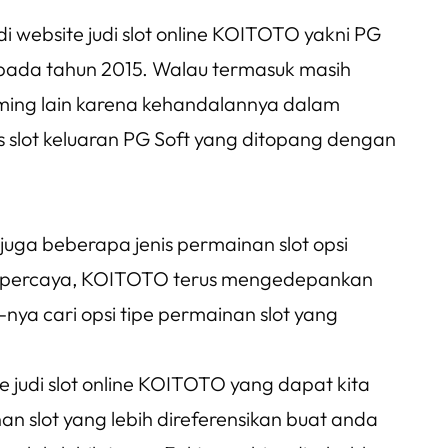
 website judi slot online KOITOTO yakni PG
pada tahun 2015. Walau termasuk masih
aming lain karena kehandalannya dalam
 slot keluaran PG Soft yang ditopang dengan
juga beberapa jenis permainan slot opsi
ipercaya, KOITOTO terus mengedepankan
nya cari opsi tipe permainan slot yang
judi slot online KOITOTO yang dapat kita
n slot yang lebih direferensikan buat anda