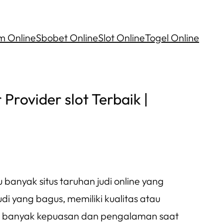
m Online
Sbobet Online
Slot Online
Togel Online
Provider slot Terbaik |
 banyak situs taruhan judi online yang
di yang bagus, memiliki kualitas atau
eh banyak kepuasan dan pengalaman saat