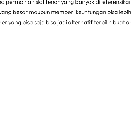
ermainan slot tenar yang banyak direferensikan s
g yang besar maupun memberi keuntungan bisa lebih
er yang bisa saja bisa jadi alternatif terpilih buat