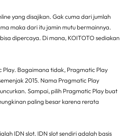
nline yang disajikan. Gak cuma dari jumlah
utama maka dari itu jamin mutu bermainnya.
e bisa dipercaya. Di mana, KOITOTO sediakan
c Play. Bagaimana tidak, Pragmatic Play
iri semenjak 2015. Nama Pragmatic Play
ncurkan. Sampai, pilih Pragmatic Play buat
ngkinan paling besar karena rerata
alah IDN slot. IDN slot sendiri adalah basis