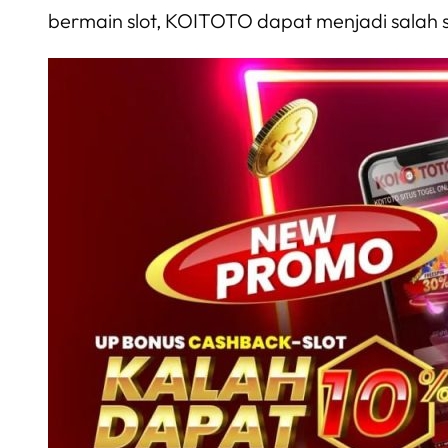
bermain slot, KOITOTO dapat menjadi salah sa