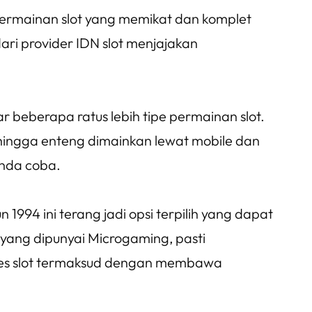
n permainan slot yang memikat dan komplet
dari provider IDN slot menjajakan
ar beberapa ratus lebih tipe permainan slot.
hingga enteng dimainkan lewat mobile dan
anda coba.
 1994 ini terang jadi opsi terpilih yang dapat
yang dipunyai Microgaming, pasti
mes slot termaksud dengan membawa