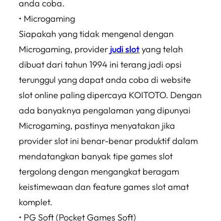
anda coba.
• Microgaming
Siapakah yang tidak mengenal dengan
Microgaming, provider
judi slot
yang telah
dibuat dari tahun 1994 ini terang jadi opsi
terunggul yang dapat anda coba di website
slot online paling dipercaya KOITOTO. Dengan
ada banyaknya pengalaman yang dipunyai
Microgaming, pastinya menyatakan jika
provider slot ini benar-benar produktif dalam
mendatangkan banyak tipe games slot
tergolong dengan mengangkat beragam
keistimewaan dan feature games slot amat
komplet.
• PG Soft (Pocket Games Soft)