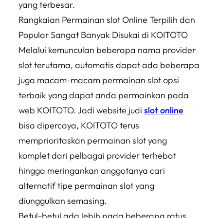
yang terbesar.
Rangkaian Permainan slot Online Terpilih dan
Popular Sangat Banyak Disukai di KOITOTO
Melalui kemunculan beberapa nama provider
slot terutama, automatis dapat ada beberapa
juga macam-macam permainan slot opsi
terbaik yang dapat anda permainkan pada
web KOITOTO. Jadi website judi
slot online
bisa dipercaya, KOITOTO terus
memprioritaskan permainan slot yang
komplet dari pelbagai provider terhebat
hingga meringankan anggotanya cari
alternatif tipe permainan slot yang
diunggulkan semasing.
Betul-betul ada lebih pada beberapa ratus