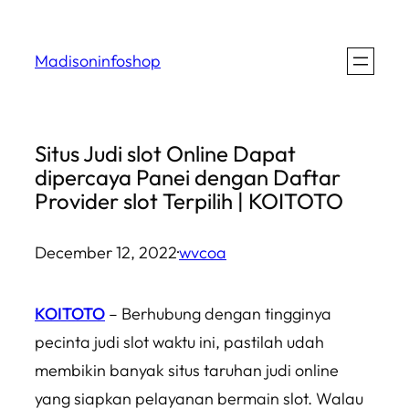
Skip
to
Madisoninfoshop
content
Situs Judi slot Online Dapat
dipercaya Panei dengan Daftar
Provider slot Terpilih | KOITOTO
December 12, 2022
·
wvcoa
KOITOTO
– Berhubung dengan tingginya
pecinta judi slot waktu ini, pastilah udah
membikin banyak situs taruhan judi online
yang siapkan pelayanan bermain slot. Walau