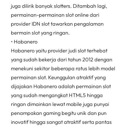
juga dilirik banyak slotters. Ditambah lagi,
permainan-permainan slot online dari
provider IDN slot tawarkan pengalaman
bermain slot yang ringan.
• Habanero
Habanero yaitu provider judi slot terhebat
yang sudah bekerja dari tahun 2012 dengan
menekuni sekitar beberapa ratus lebih model
permainan slot. Keunggulan atraktif yang
dijajakan Habanero adalah permainan slot
yang sudah mengangkat HTML5 hingga
ringan dimainkan lewat mobile juga punyai
penampakan gaming begitu unik dan pun
inovatif hingga sangat atraktif serta pantas