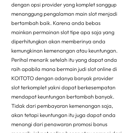
dengan opsi provider yang komplet sanggup
menanggung pengalaman main slot menjadi
bertambah baik. Karena anda bebas
mainkan permainan slot tipe apa saja yang
diperhitungkan akan memberinya anda
kemungkinan kemenangan atau keuntungan.
Perihal menarik setelah itu yang dapat anda
raih apabila mana bermain judi slot online di
KOITOTO dengan adanya banyak provider
slot terkomplet yakni dapat berkesempatan
mendapat keuntungan bertambah banyak.
Tidak dari pembayaran kemenangan saja,
akan tetapi keuntungan itu juga dapat anda
menangi dari penawaran promosi bonus