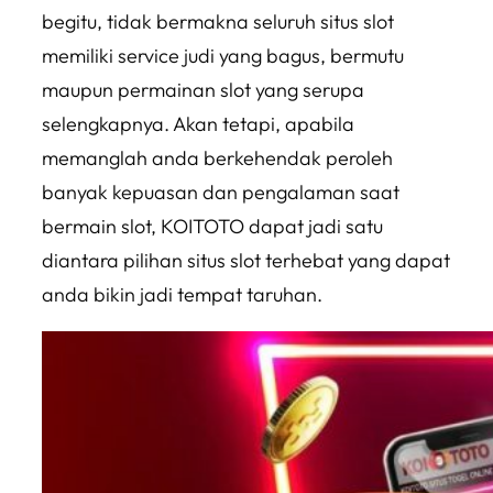
begitu, tidak bermakna seluruh situs slot
memiliki service judi yang bagus, bermutu
maupun permainan slot yang serupa
selengkapnya. Akan tetapi, apabila
memanglah anda berkehendak peroleh
banyak kepuasan dan pengalaman saat
bermain slot, KOITOTO dapat jadi satu
diantara pilihan situs slot terhebat yang dapat
anda bikin jadi tempat taruhan.