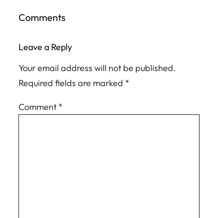
Comments
Leave a Reply
Your email address will not be published.
Required fields are marked
*
Comment
*