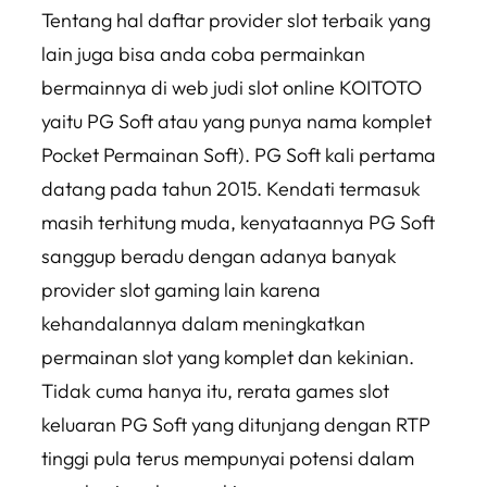
Tentang hal daftar provider slot terbaik yang
lain juga bisa anda coba permainkan
bermainnya di web judi slot online KOITOTO
yaitu PG Soft atau yang punya nama komplet
Pocket Permainan Soft). PG Soft kali pertama
datang pada tahun 2015. Kendati termasuk
masih terhitung muda, kenyataannya PG Soft
sanggup beradu dengan adanya banyak
provider slot gaming lain karena
kehandalannya dalam meningkatkan
permainan slot yang komplet dan kekinian.
Tidak cuma hanya itu, rerata games slot
keluaran PG Soft yang ditunjang dengan RTP
tinggi pula terus mempunyai potensi dalam