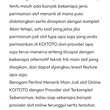
tentu masih ada banyak beberapa jenis
permainan slot menarik di mana pula
didatangkan serta disiapkan dengan komplet.
Akan tetapi, satu soal yang jelas jika
permainan judi slot type apa saja yang anda
permainkan di KOITOTO dari provider apa
saja terus-menerus enteng dicapai dengan
beberapa alternatif teknik trik main slot yang
disajikan, dan dapat dijangkau lewat feature
apa saja.
Beragam Perihal Menarik Main Judi slot Online
KOITOTO dengan Provider slot Terkomplet
Sebenarnya, kalau siap seberapa banyak
provider slot online terunggul serta tersohor,