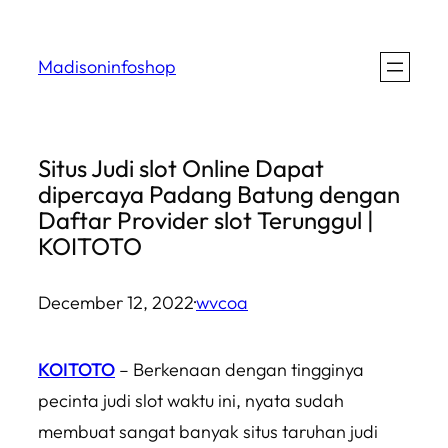
Skip
to
Madisoninfoshop
content
Situs Judi slot Online Dapat
dipercaya Padang Batung dengan
Daftar Provider slot Terunggul |
KOITOTO
December 12, 2022
·
wvcoa
KOITOTO
– Berkenaan dengan tingginya
pecinta judi slot waktu ini, nyata sudah
membuat sangat banyak situs taruhan judi