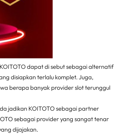
us KOITOTO dapat di sebut sebagai alternatif
yang disiapkan terlalu komplet. Juga,
a berapa banyak provider slot terunggul
 anda jadikan KOITOTO sebagai partner
ITOTO sebagai provider yang sangat tenar
yang dijajakan.