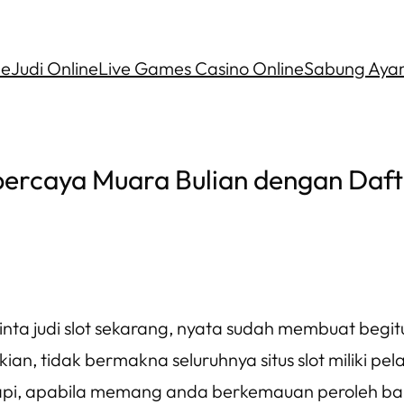
ne
Judi Online
Live Games Casino Online
Sabung Aya
ipercaya Muara Bulian dengan Dafta
ta judi slot sekarang, nyata sudah membuat begitu 
an, tidak bermakna seluruhnya situs slot miliki pel
Tapi, apabila memang anda berkemauan peroleh b