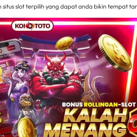
 situs slot terpilih yang dapat anda bikin tempat ta