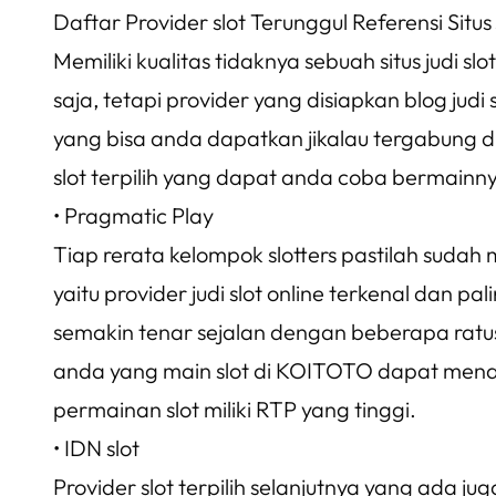
Daftar Provider slot Terunggul Referensi Situ
Memiliki kualitas tidaknya sebuah situs judi s
saja, tetapi provider yang disiapkan blog ju
yang bisa anda dapatkan jikalau tergabung d
slot terpilih yang dapat anda coba bermainnya
• Pragmatic Play
Tiap rerata kelompok slotters pastilah suda
yaitu provider judi slot online terkenal dan p
semakin tenar sejalan dengan beberapa ratus
anda yang main slot di KOITOTO dapat me
permainan slot miliki RTP yang tinggi.
• IDN slot
Provider slot terpilih selanjutnya yang ada ju