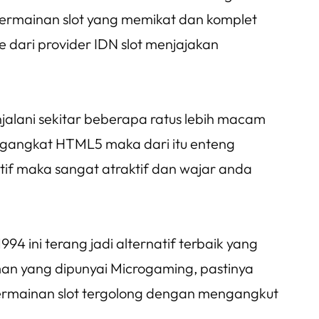
n permainan slot yang memikat dan komplet
e dari provider IDN slot menjajakan
jalani sekitar beberapa ratus lebih macam
engangkat HTML5 maka dari itu enteng
tif maka sangat atraktif dan wajar anda
94 ini terang jadi alternatif terbaik yang
an yang dipunyai Microgaming, pastinya
permainan slot tergolong dengan mengangkut