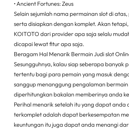
• Ancient Fortunes: Zeus
Selain sejumlah nama permainan slot di ata
serta disiapkan dengan komplet. Akan tetapi,
KOITOTO dari provider apa saja selalu mudah
dicapai lewat fitur apa saja.
Beragam Hal Menarik Bermain Judi slot Onli
Sesungguhnya, kalau siap seberapa banyak pro
tertentu bagi para pemain yang masuk denga
sanggup menanggung pengalaman bermain slo
diperhitungkan bakalan memberinya anda k
Perihal menarik setelah itu yang dapat anda
terkomplet adalah dapat berkesempatan me
keuntungan itu juga dapat anda menangi dar