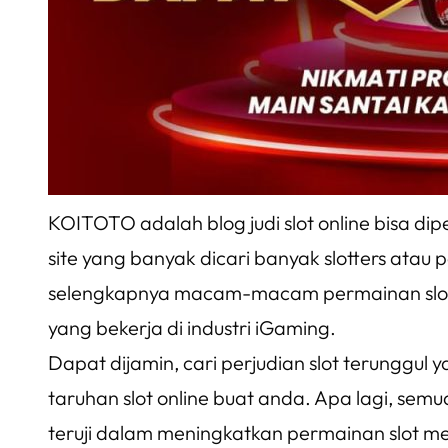
KOITOTO adalah blog judi slot online bisa dip
site yang banyak dicari banyak slotters atau p
selengkapnya macam-macam permainan slot y
yang bekerja di industri iGaming.
Dapat dijamin, cari perjudian slot terunggul
taruhan slot online buat anda. Apa lagi, se
teruji dalam meningkatkan permainan slot mem