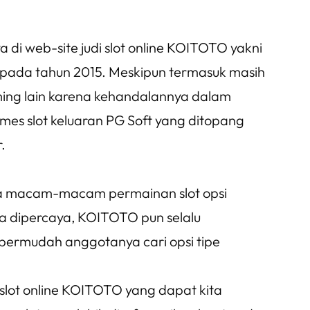
 di web-site judi slot online KOITOTO yakni
g pada tahun 2015. Meskipun termasuk masih
ming lain karena kehandalannya dalam
es slot keluaran PG Soft yang ditopang
.
uga macam-macam permainan slot opsi
a dipercaya, KOITOTO pun selalu
permudah anggotanya cari opsi tipe
slot online KOITOTO yang dapat kita