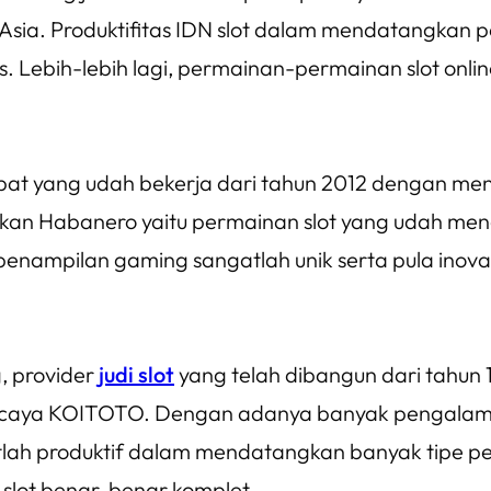
 di Asia. Produktifitas IDN slot dalam mendatangka
. Lebih-lebih lagi, permainan-permainan slot onlin
bat yang udah bekerja dari tahun 2012 dengan men
ajakan Habanero yaitu permainan slot yang udah m
penampilan gaming sangatlah unik serta pula inova
, provider
judi slot
yang telah dibangun dari tahun 19
ipercaya KOITOTO. Dengan adanya banyak pengalam
gatlah produktif dalam mendatangkan banyak tipe 
slot benar-benar komplet.