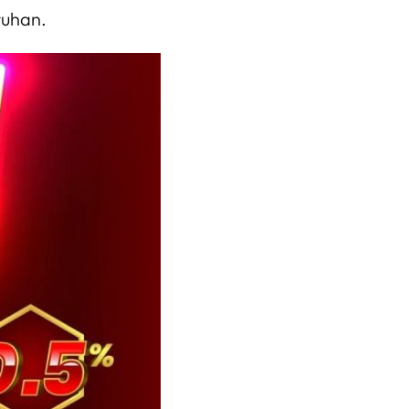
ruhan.