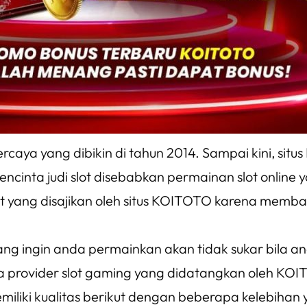
ercaya yang dibikin di tahun 2014. Sampai kini, sit
encinta judi slot disebabkan permainan slot online 
ang disajikan oleh situs KOITOTO karena membaw
 yang ingin anda permainkan akan tidak sukar bila
mua provider slot gaming yang didatangkan oleh KO
iliki kualitas berikut dengan beberapa kelebihan 