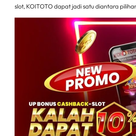
slot, KOITOTO dapat jadi satu diantara pilihan