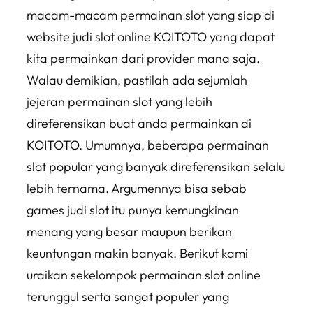
macam-macam permainan slot yang siap di
website judi slot online KOITOTO yang dapat
kita permainkan dari provider mana saja.
Walau demikian, pastilah ada sejumlah
jejeran permainan slot yang lebih
direferensikan buat anda permainkan di
KOITOTO. Umumnya, beberapa permainan
slot popular yang banyak direferensikan selalu
lebih ternama. Argumennya bisa sebab
games judi slot itu punya kemungkinan
menang yang besar maupun berikan
keuntungan makin banyak. Berikut kami
uraikan sekelompok permainan slot online
terunggul serta sangat populer yang