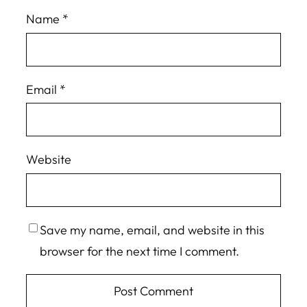
Name
*
Email
*
Website
Save my name, email, and website in this
browser for the next time I comment.