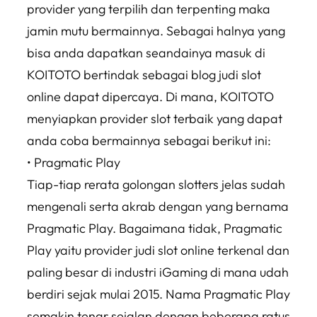
provider yang terpilih dan terpenting maka
jamin mutu bermainnya. Sebagai halnya yang
bisa anda dapatkan seandainya masuk di
KOITOTO bertindak sebagai blog judi slot
online dapat dipercaya. Di mana, KOITOTO
menyiapkan provider slot terbaik yang dapat
anda coba bermainnya sebagai berikut ini:
• Pragmatic Play
Tiap-tiap rerata golongan slotters jelas sudah
mengenali serta akrab dengan yang bernama
Pragmatic Play. Bagaimana tidak, Pragmatic
Play yaitu provider judi slot online terkenal dan
paling besar di industri iGaming di mana udah
berdiri sejak mulai 2015. Nama Pragmatic Play
semakin tenar sejalan dengan beberapa ratus