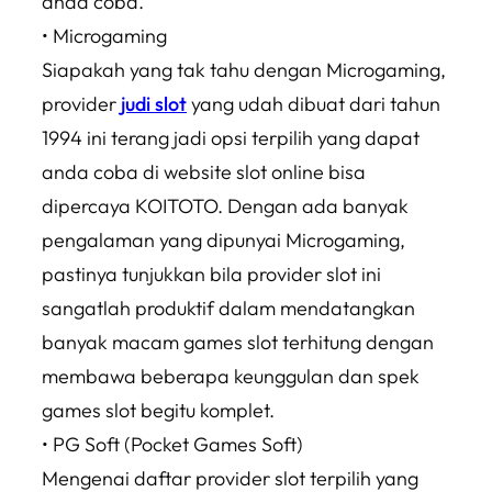
anda coba.
• Microgaming
Siapakah yang tak tahu dengan Microgaming,
provider
judi slot
yang udah dibuat dari tahun
1994 ini terang jadi opsi terpilih yang dapat
anda coba di website slot online bisa
dipercaya KOITOTO. Dengan ada banyak
pengalaman yang dipunyai Microgaming,
pastinya tunjukkan bila provider slot ini
sangatlah produktif dalam mendatangkan
banyak macam games slot terhitung dengan
membawa beberapa keunggulan dan spek
games slot begitu komplet.
• PG Soft (Pocket Games Soft)
Mengenai daftar provider slot terpilih yang