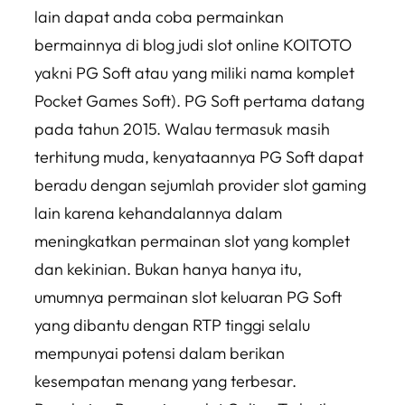
lain dapat anda coba permainkan
bermainnya di blog judi slot online KOITOTO
yakni PG Soft atau yang miliki nama komplet
Pocket Games Soft). PG Soft pertama datang
pada tahun 2015. Walau termasuk masih
terhitung muda, kenyataannya PG Soft dapat
beradu dengan sejumlah provider slot gaming
lain karena kehandalannya dalam
meningkatkan permainan slot yang komplet
dan kekinian. Bukan hanya hanya itu,
umumnya permainan slot keluaran PG Soft
yang dibantu dengan RTP tinggi selalu
mempunyai potensi dalam berikan
kesempatan menang yang terbesar.