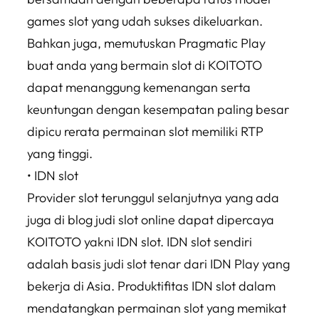
games slot yang udah sukses dikeluarkan.
Bahkan juga, memutuskan Pragmatic Play
buat anda yang bermain slot di KOITOTO
dapat menanggung kemenangan serta
keuntungan dengan kesempatan paling besar
dipicu rerata permainan slot memiliki RTP
yang tinggi.
• IDN slot
Provider slot terunggul selanjutnya yang ada
juga di blog judi slot online dapat dipercaya
KOITOTO yakni IDN slot. IDN slot sendiri
adalah basis judi slot tenar dari IDN Play yang
bekerja di Asia. Produktifitas IDN slot dalam
mendatangkan permainan slot yang memikat