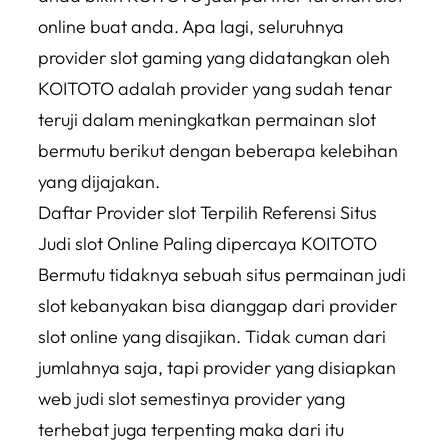
online buat anda. Apa lagi, seluruhnya
provider slot gaming yang didatangkan oleh
KOITOTO adalah provider yang sudah tenar
teruji dalam meningkatkan permainan slot
bermutu berikut dengan beberapa kelebihan
yang dijajakan.
Daftar Provider slot Terpilih Referensi Situs
Judi slot Online Paling dipercaya KOITOTO
Bermutu tidaknya sebuah situs permainan judi
slot kebanyakan bisa dianggap dari provider
slot online yang disajikan. Tidak cuman dari
jumlahnya saja, tapi provider yang disiapkan
web judi slot semestinya provider yang
terhebat juga terpenting maka dari itu