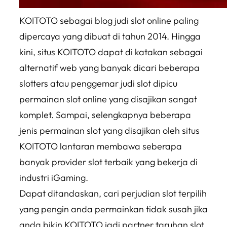
KOITOTO sebagai blog judi slot online paling
dipercaya yang dibuat di tahun 2014. Hingga
kini, situs KOITOTO dapat di katakan sebagai
alternatif web yang banyak dicari beberapa
slotters atau penggemar judi slot dipicu
permainan slot online yang disajikan sangat
komplet. Sampai, selengkapnya beberapa
jenis permainan slot yang disajikan oleh situs
KOITOTO lantaran membawa seberapa
banyak provider slot terbaik yang bekerja di
industri iGaming.
Dapat ditandaskan, cari perjudian slot terpilih
yang pengin anda permainkan tidak susah jika
anda bikin KOITOTO jadi partner taruhan slot