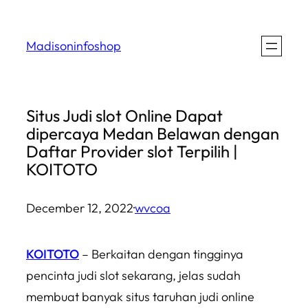
Skip
to
Madisoninfoshop
content
Situs Judi slot Online Dapat
dipercaya Medan Belawan dengan
Daftar Provider slot Terpilih |
KOITOTO
December 12, 2022
·
wvcoa
KOITOTO
– Berkaitan dengan tingginya
pencinta judi slot sekarang, jelas sudah
membuat banyak situs taruhan judi online