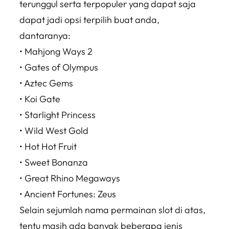
terunggul serta terpopuler yang dapat saja
dapat jadi opsi terpilih buat anda,
dantaranya:
• Mahjong Ways 2
• Gates of Olympus
• Aztec Gems
• Koi Gate
• Starlight Princess
• Wild West Gold
• Hot Hot Fruit
• Sweet Bonanza
• Great Rhino Megaways
• Ancient Fortunes: Zeus
Selain sejumlah nama permainan slot di atas,
tentu masih ada banyak beberapa jenis