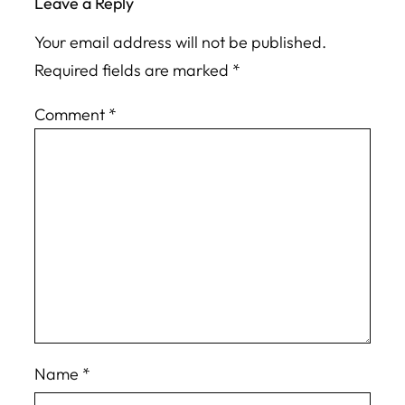
Leave a Reply
Your email address will not be published.
Required fields are marked
*
Comment
*
Name
*