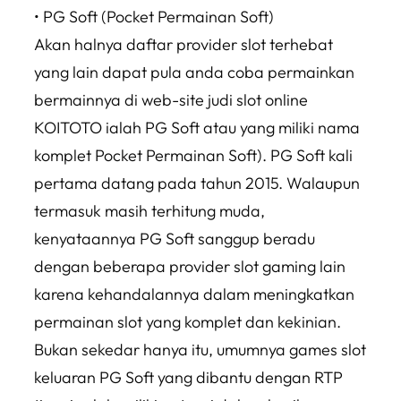
• PG Soft (Pocket Permainan Soft)
Akan halnya daftar provider slot terhebat
yang lain dapat pula anda coba permainkan
bermainnya di web-site judi slot online
KOITOTO ialah PG Soft atau yang miliki nama
komplet Pocket Permainan Soft). PG Soft kali
pertama datang pada tahun 2015. Walaupun
termasuk masih terhitung muda,
kenyataannya PG Soft sanggup beradu
dengan beberapa provider slot gaming lain
karena kehandalannya dalam meningkatkan
permainan slot yang komplet dan kekinian.
Bukan sekedar hanya itu, umumnya games slot
keluaran PG Soft yang dibantu dengan RTP