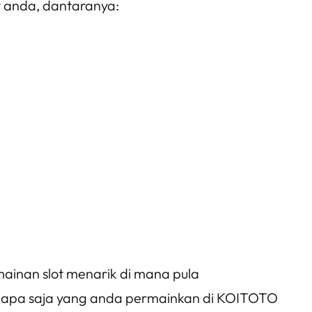
at anda, dantaranya:
inan slot menarik di mana pula
tipe apa saja yang anda permainkan di KOITOTO