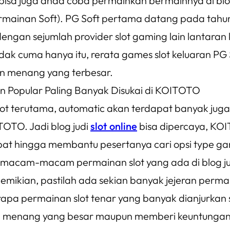
in bisa juga anda coba permainkan bermainnya di b
ermainan Soft). PG Soft pertama datang pada tahu
dengan sejumlah provider slot gaming lain lantar
dak cuma hanya itu, rerata games slot keluaran PG
an menang yang terbesar.
an Popular Paling Banyak Disukai di KOITOTO
ot terutama, automatic akan terdapat banyak juga 
OTO. Jadi blog judi
slot online
bisa dipercaya, KOI
at hingga membantu pesertanya cari opsi type ga
macam-macam permainan slot yang ada di blog jud
mikian, pastilah ada sekian banyak jejeran permai
a permainan slot tenar yang banyak dianjurkan se
tan menang yang besar maupun memberi keuntungan