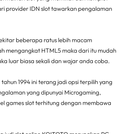
dari provider IDN slot tawarkan pengalaman
sekitar beberapa ratus lebih macam
udah mengangkat HTML5 maka dari itu mudah
ka luar biasa sekali dan wajar anda coba.
ahun 1994 ini terang jadi opsi terpilih yang
ngalaman yang dipunyai Microgaming,
odel games slot terhitung dengan membawa