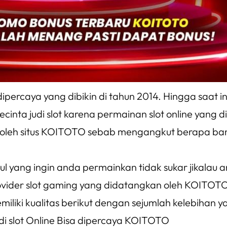
ipercaya yang dibikin di tahun 2014. Hingga saat ini
pecinta judi slot karena permainan slot online yang
n oleh situs KOITOTO sebab mengangkut berapa bany
ggul yang ingin anda permainkan tidak sukar jikala
 provider slot gaming yang didatangkan oleh KOITO
iliki kualitas berikut dengan sejumlah kelebihan ya
Judi slot Online Bisa dipercaya KOITOTO