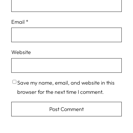
Email
*
Website
Save my name, email, and website in this
browser for the next time I comment.