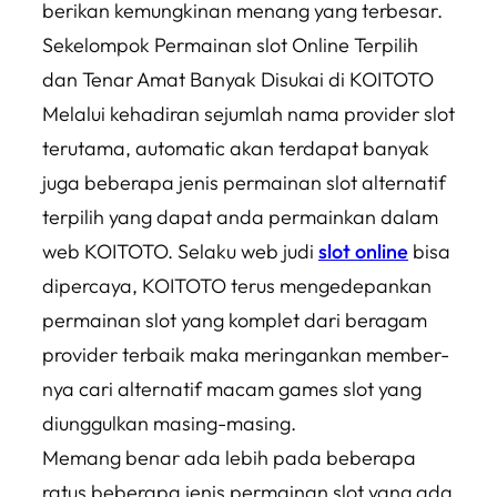
berikan kemungkinan menang yang terbesar.
Sekelompok Permainan slot Online Terpilih
dan Tenar Amat Banyak Disukai di KOITOTO
Melalui kehadiran sejumlah nama provider slot
terutama, automatic akan terdapat banyak
juga beberapa jenis permainan slot alternatif
terpilih yang dapat anda permainkan dalam
web KOITOTO. Selaku web judi
slot online
bisa
dipercaya, KOITOTO terus mengedepankan
permainan slot yang komplet dari beragam
provider terbaik maka meringankan member-
nya cari alternatif macam games slot yang
diunggulkan masing-masing.
Memang benar ada lebih pada beberapa
ratus beberapa jenis permainan slot yang ada