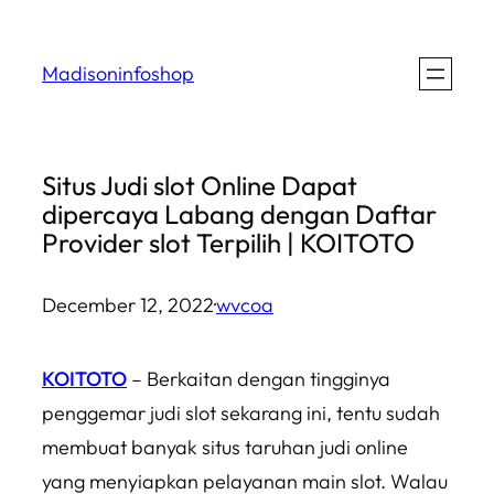
Skip
to
Madisoninfoshop
content
Situs Judi slot Online Dapat
dipercaya Labang dengan Daftar
Provider slot Terpilih | KOITOTO
December 12, 2022
·
wvcoa
KOITOTO
– Berkaitan dengan tingginya
penggemar judi slot sekarang ini, tentu sudah
membuat banyak situs taruhan judi online
yang menyiapkan pelayanan main slot. Walau