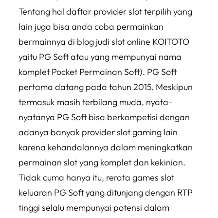
Tentang hal daftar provider slot terpilih yang
lain juga bisa anda coba permainkan
bermainnya di blog judi slot online KOITOTO
yaitu PG Soft atau yang mempunyai nama
komplet Pocket Permainan Soft). PG Soft
pertama datang pada tahun 2015. Meskipun
termasuk masih terbilang muda, nyata-
nyatanya PG Soft bisa berkompetisi dengan
adanya banyak provider slot gaming lain
karena kehandalannya dalam meningkatkan
permainan slot yang komplet dan kekinian.
Tidak cuma hanya itu, rerata games slot
keluaran PG Soft yang ditunjang dengan RTP
tinggi selalu mempunyai potensi dalam