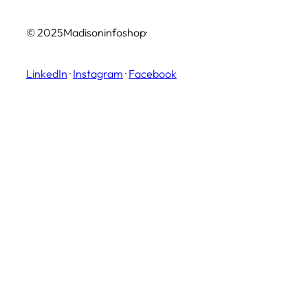
© 2025
Madisoninfoshop
·
LinkedIn
·
Instagram
·
Facebook