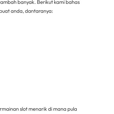
tambah banyak. Berikut kami bahas
l buat anda, dantaranya:
rmainan slot menarik di mana pula