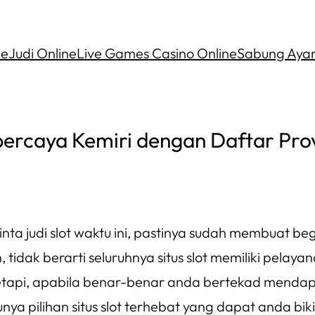
ne
Judi Online
Live Games Casino Online
Sabung Aya
ipercaya Kemiri dengan Daftar Prov
ta judi slot waktu ini, pastinya sudah membuat begi
 tidak berarti seluruhnya situs slot memiliki pelayan
Tetapi, apabila benar-benar anda bertekad mend
nya pilihan situs slot terhebat yang dapat anda bi