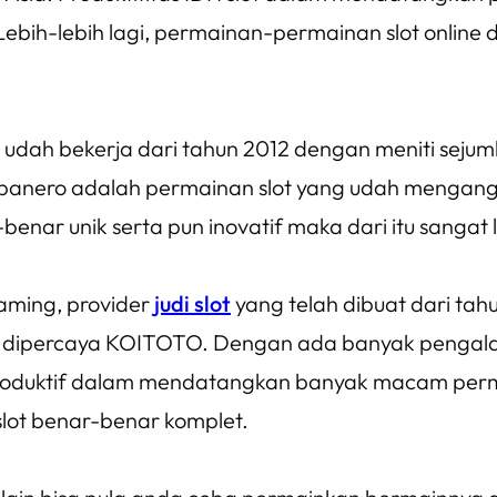
 Lebih-lebih lagi, permainan-permainan slot online
ang udah bekerja dari tahun 2012 dengan meniti sej
n Habanero adalah permainan slot yang udah meng
benar unik serta pun inovatif maka dari itu sangat
aming, provider
judi slot
yang telah dibuat dari tahu
ng dipercaya KOITOTO. Dengan ada banyak pengala
ar produktif dalam mendatangkan banyak macam pe
lot benar-benar komplet.