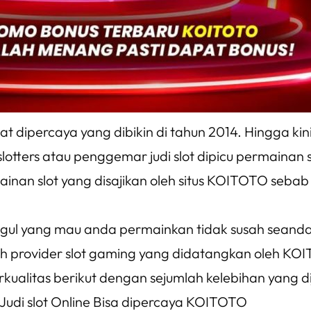
t dipercaya yang dibikin di tahun 2014. Hingga kin
otters atau penggemar judi slot dipicu permainan s
n slot yang disajikan oleh situs KOITOTO sebab
unggul yang mau anda permainkan tidak susah sean
uruh provider slot gaming yang didatangkan oleh K
kualitas berikut dengan sejumlah kelebihan yang di
s Judi slot Online Bisa dipercaya KOITOTO