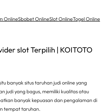
m Online
Sbobet Online
Slot Online
Togel Online
ider slot Terpilih | KOITOTO
tu banyak situs taruhan judi online yang
an judi yang bagus, memiliki kualitas atau
apatkan banyak kepuasan dan pengalaman di
kin tempat taruhan.