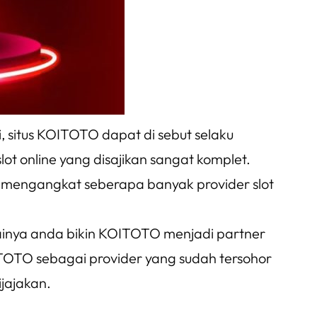
i, situs KOITOTO dapat di sebut selaku
lot online yang disajikan sangat komplet.
 mengangkat seberapa banyak provider slot
dainya anda bikin KOITOTO menjadi partner
OITOTO sebagai provider yang sudah tersohor
jajakan.