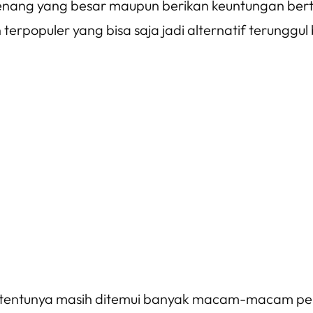
menang yang besar maupun berikan keuntungan ber
terpopuler yang bisa saja jadi alternatif terunggu
s, tentunya masih ditemui banyak macam-macam pe