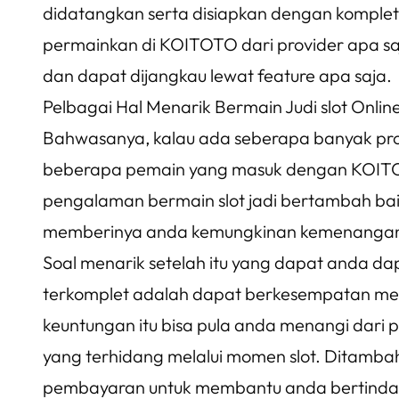
didatangkan serta disiapkan dengan komplet. 
permainkan di KOITOTO dari provider apa saj
dan dapat dijangkau lewat feature apa saja.
Pelbagai Hal Menarik Bermain Judi slot Onli
Bahwasanya, kalau ada seberapa banyak provid
beberapa pemain yang masuk dengan KOITOTO
pengalaman bermain slot jadi bertambah bai
memberinya anda kemungkinan kemenangan
Soal menarik setelah itu yang dapat anda dap
terkomplet adalah dapat berkesempatan me
keuntungan itu bisa pula anda menangi dari 
yang terhidang melalui momen slot. Ditambah
pembayaran untuk membantu anda bertindak s