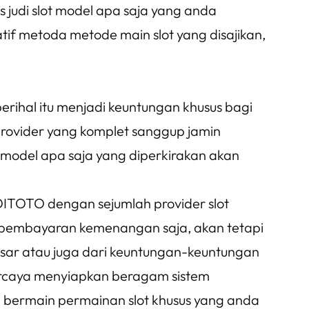
 judi slot model apa saja yang anda
if metoda metode main slot yang disajikan,
erihal itu menjadi keuntungan khusus bagi
rovider yang komplet sanggup jamin
model apa saja yang diperkirakan akan
KOITOTO dengan sejumlah provider slot
 pembayaran kemenangan saja, akan tetapi
esar atau juga dari keuntungan-keuntungan
percaya menyiapkan beragam sistem
 bermain permainan slot khusus yang anda