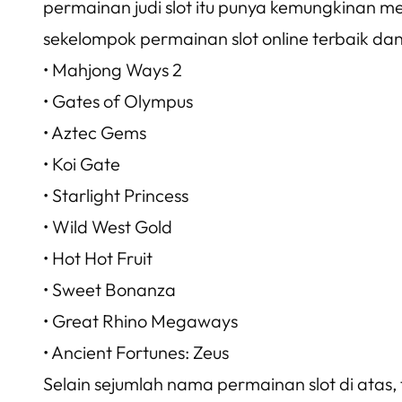
permainan judi slot itu punya kemungkinan 
sekelompok permainan slot online terbaik dan 
• Mahjong Ways 2
• Gates of Olympus
• Aztec Gems
• Koi Gate
• Starlight Princess
• Wild West Gold
• Hot Hot Fruit
• Sweet Bonanza
• Great Rhino Megaways
• Ancient Fortunes: Zeus
Selain sejumlah nama permainan slot di ata