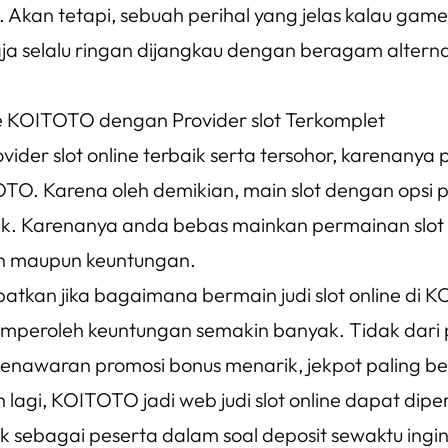
Akan tetapi, sebuah perihal yang jelas kalau games
a selalu ringan dijangkau dengan beragam alternat
ne KOITOTO dengan Provider slot Terkomplet
er slot online terbaik serta tersohor, karenanya p
. Karena oleh demikian, main slot dengan opsi p
k. Karenanya anda bebas mainkan permainan slot 
 maupun keuntungan.
atkan jika bagaimana bermain judi slot online di 
mperoleh keuntungan semakin banyak. Tidak dari
penawaran promosi bonus menarik, jekpot paling b
 lagi, KOITOTO jadi web judi slot online dapat di
ebagai peserta dalam soal deposit sewaktu ingin