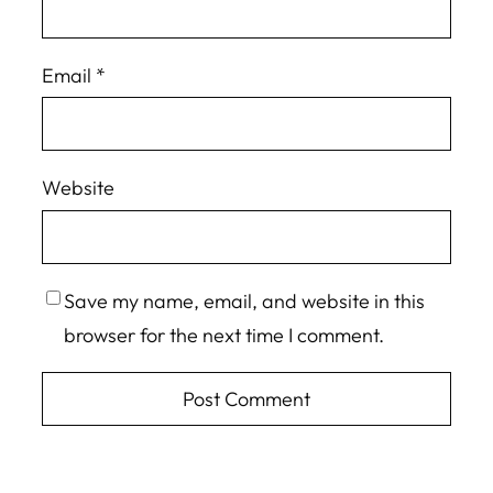
Email
*
Website
Save my name, email, and website in this
browser for the next time I comment.