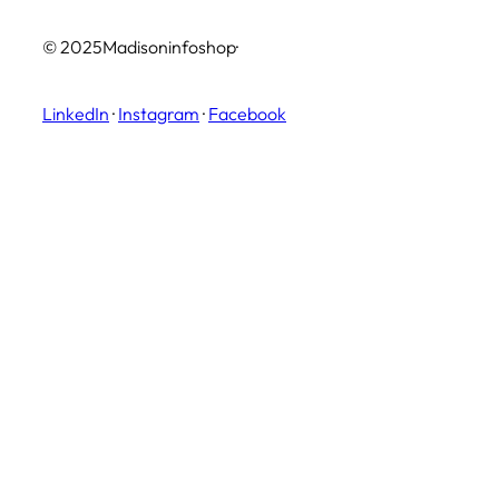
© 2025
Madisoninfoshop
·
LinkedIn
·
Instagram
·
Facebook