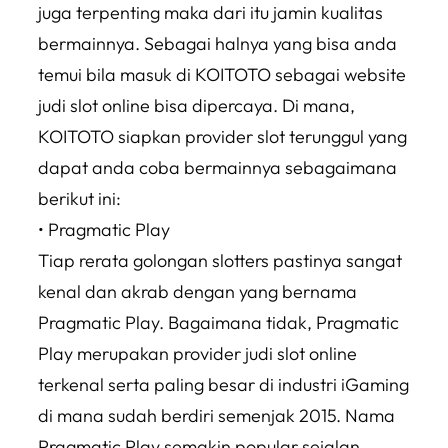
juga terpenting maka dari itu jamin kualitas
bermainnya. Sebagai halnya yang bisa anda
temui bila masuk di KOITOTO sebagai website
judi slot online bisa dipercaya. Di mana,
KOITOTO siapkan provider slot terunggul yang
dapat anda coba bermainnya sebagaimana
berikut ini:
• Pragmatic Play
Tiap rerata golongan slotters pastinya sangat
kenal dan akrab dengan yang bernama
Pragmatic Play. Bagaimana tidak, Pragmatic
Play merupakan provider judi slot online
terkenal serta paling besar di industri iGaming
di mana sudah berdiri semenjak 2015. Nama
Pragmatic Play semakin popular sejalan