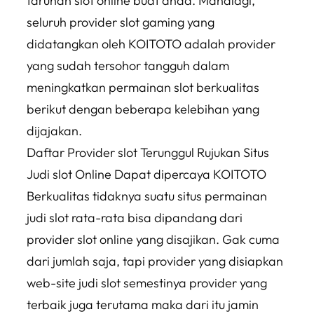
taruhan slot online buat anda. Manalagi,
seluruh provider slot gaming yang
didatangkan oleh KOITOTO adalah provider
yang sudah tersohor tangguh dalam
meningkatkan permainan slot berkualitas
berikut dengan beberapa kelebihan yang
dijajakan.
Daftar Provider slot Terunggul Rujukan Situs
Judi slot Online Dapat dipercaya KOITOTO
Berkualitas tidaknya suatu situs permainan
judi slot rata-rata bisa dipandang dari
provider slot online yang disajikan. Gak cuma
dari jumlah saja, tapi provider yang disiapkan
web-site judi slot semestinya provider yang
terbaik juga terutama maka dari itu jamin