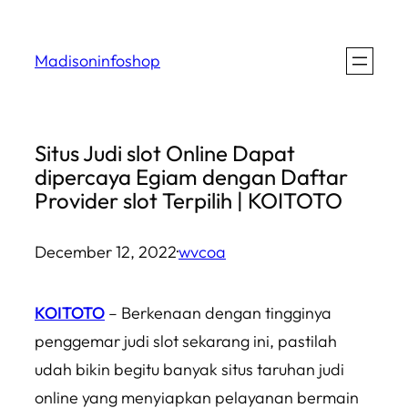
Skip
to
Madisoninfoshop
content
Situs Judi slot Online Dapat
dipercaya Egiam dengan Daftar
Provider slot Terpilih | KOITOTO
December 12, 2022
·
wvcoa
KOITOTO
– Berkenaan dengan tingginya
penggemar judi slot sekarang ini, pastilah
udah bikin begitu banyak situs taruhan judi
online yang menyiapkan pelayanan bermain