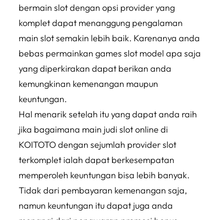
bermain slot dengan opsi provider yang
komplet dapat menanggung pengalaman
main slot semakin lebih baik. Karenanya anda
bebas permainkan games slot model apa saja
yang diperkirakan dapat berikan anda
kemungkinan kemenangan maupun
keuntungan.
Hal menarik setelah itu yang dapat anda raih
jika bagaimana main judi slot online di
KOITOTO dengan sejumlah provider slot
terkomplet ialah dapat berkesempatan
memperoleh keuntungan bisa lebih banyak.
Tidak dari pembayaran kemenangan saja,
namun keuntungan itu dapat juga anda