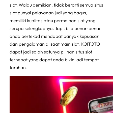
slot. Walau demikian, tidak berarti semua situs
slot punyai pelayanan judi yang bagus,
memiliki kualitas atau permainan slot yang
serupa selengkapnya. Tapi, bila benar-benar
anda bertekad mendapat banyak kepuasan
dan pengalaman di saat main slot, KOITOTO
dapat jadi salah satunya pilihan situs slot
terhebat yang dapat anda bikin jadi tempat
taruhan.