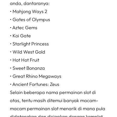
anda, dantaranya:
• Mahjong Ways 2
• Gates of Olympus
• Aztec Gems
• Koi Gate
• Starlight Princess
• Wild West Gold
• Hot Hot Fruit
• Sweet Bonanza
• Great Rhino Megaways
• Ancient Fortunes: Zeus
Selain beberapa nama permainan slot di
atas, tentu masih ditemui banyak macam-
macam permainan slot menarik di mana pula
didatangkan dan disiapkan dengan komplet.