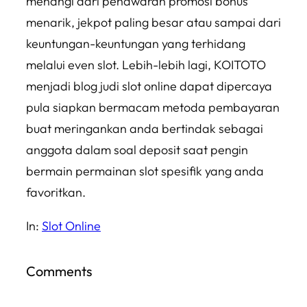
menangi dari penawaran promosi bonus
menarik, jekpot paling besar atau sampai dari
keuntungan-keuntungan yang terhidang
melalui even slot. Lebih-lebih lagi, KOITOTO
menjadi blog judi slot online dapat dipercaya
pula siapkan bermacam metoda pembayaran
buat meringankan anda bertindak sebagai
anggota dalam soal deposit saat pengin
bermain permainan slot spesifik yang anda
favoritkan.
In:
Slot Online
Comments