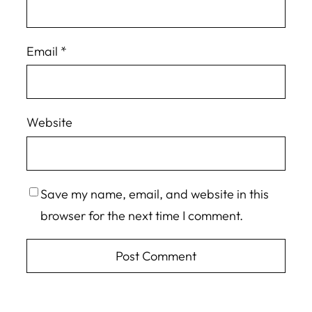
Email
*
Website
Save my name, email, and website in this
browser for the next time I comment.