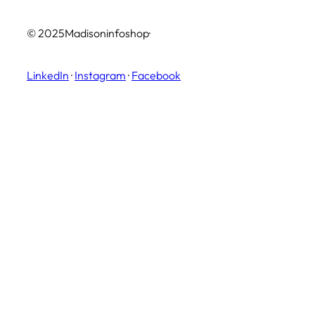
© 2025
Madisoninfoshop
·
LinkedIn
·
Instagram
·
Facebook