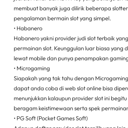
membuat banyak juga dilirik beberapa slotters
pengalaman bermain slot yang simpel.
• Habanero
Habanero yakni provider judi slot terbaik y
permainan slot. Keunggulan luar biasa yan
lewat mobile dan punya penampakan gaming sa
• Microgaming
Siapakah yang tak tahu dengan Microgaming
dapat anda coba di web slot online bisa di
menunjukkan kalaupun provider slot ini beg
beragam keistimewaan serta spek permainan 
• PG Soft (Pocket Games Soft)