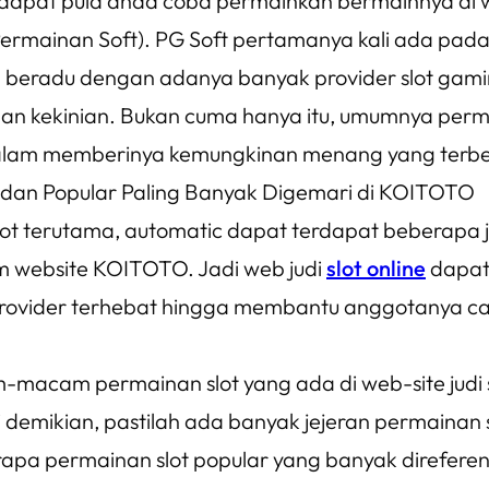
ain dapat pula anda coba permainkan bermainnya di
ermainan Soft). PG Soft pertamanya kali ada pada
 beradu dengan adanya banyak provider slot gami
an kekinian. Bukan cuma hanya itu, umumnya perma
i dalam memberinya kemungkinan menang yang terbe
 dan Popular Paling Banyak Digemari di KOITOTO
ot terutama, automatic dapat terdapat beberapa j
 website KOITOTO. Jadi web judi
slot online
dapat
rovider terhebat hingga membantu anggotanya car
macam permainan slot yang ada di web-site judi s
 demikian, pastilah ada banyak jejeran permainan s
a permainan slot popular yang banyak direferens