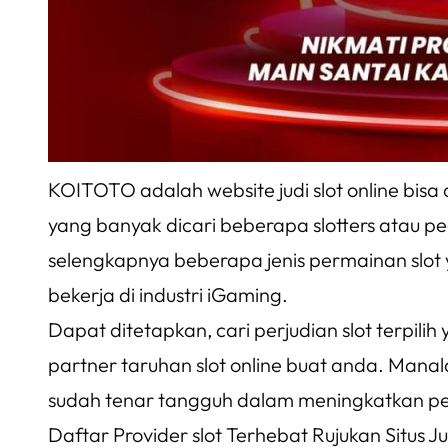
KOITOTO adalah website judi slot online bisa 
yang banyak dicari beberapa slotters atau pec
selengkapnya beberapa jenis permainan slot 
bekerja di industri iGaming.
Dapat ditetapkan, cari perjudian slot terpi
partner taruhan slot online buat anda. Mana
sudah tenar tangguh dalam meningkatkan per
Daftar Provider slot Terhebat Rujukan Situs 