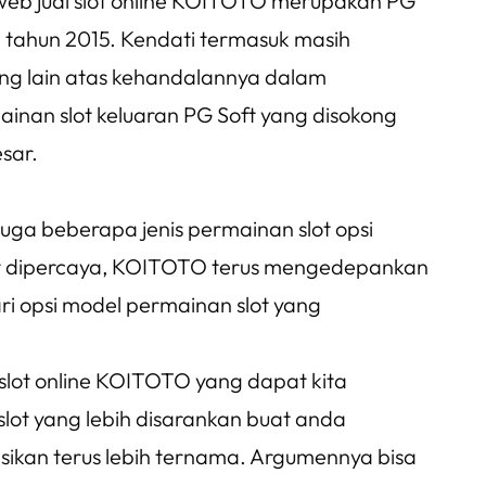
 web judi slot online KOITOTO merupakan PG
 tahun 2015. Kendati termasuk masih
ng lain atas kehandalannya dalam
inan slot keluaran PG Soft yang disokong
sar.
uga beberapa jenis permainan slot opsi
 dipercaya, KOITOTO terus mengedepankan
i opsi model permainan slot yang
lot online KOITOTO yang dapat kita
lot yang lebih disarankan buat anda
ikan terus lebih ternama. Argumennya bisa