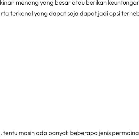
ungkinan menang yang besar atau berikan keuntung
rta terkenal yang dapat saja dapat jadi opsi terh
s, tentu masih ada banyak beberapa jenis permain