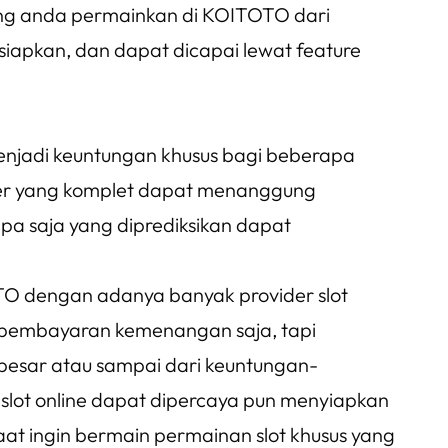
yang anda permainkan di KOITOTO dari
siapkan, dan dapat dicapai lewat feature
 menjadi keuntungan khusus bagi beberapa
der yang komplet dapat menanggung
a saja yang diprediksikan dapat
TOTO dengan adanya banyak provider slot
 pembayaran kemenangan saja, tapi
 besar atau sampai dari keuntungan-
 slot online dapat dipercaya pun menyiapkan
 ingin bermain permainan slot khusus yang