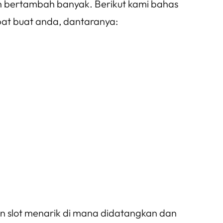
an bertambah banyak. Berikut kami bahas
ebat buat anda, dantaranya:
an slot menarik di mana didatangkan dan