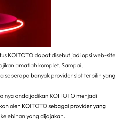
situs KOITOTO dapat disebut jadi opsi web-site
isajikan amatlah komplet. Sampai,
 seberapa banyak provider slot terpilih yang
andainya anda jadikan KOITOTO menjadi
ngkan oleh KOITOTO sebagai provider yang
kelebihan yang dijajakan.