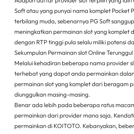
Adapun daftar provider slot terpilih yang l
Soft atau yang punyai nama komplet Pocket P
terbilang muda, sebenarnya PG Soft sanggup
meningkatkan permainan slot yang komplet d
dengan RTP tinggi pula selalu miliki potens
Sekumpulan Permainan slot Online Terunggul
Melalui kehadiran beberapa nama provider sl
terhebat yang dapat anda permainkan dalam
permainan slot yang komplet dari beragam p
diunggulkan masing-masing.
Benar ada lebih pada beberapa ratus macam-
permainkan dari provider mana saja. Kendati
permainkan di KOITOTO. Kebanyakan, beberap