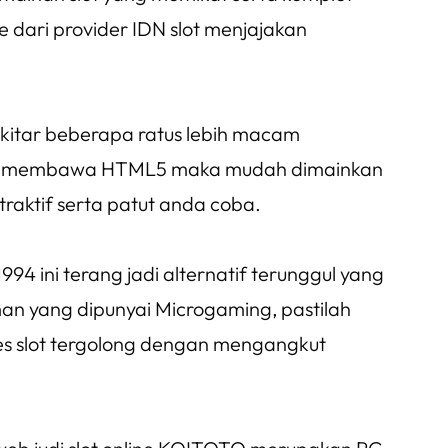
e dari provider IDN slot menjajakan
ekitar beberapa ratus lebih macam
 udah membawa HTML5 maka mudah dimainkan
raktif serta patut anda coba.
94 ini terang jadi alternatif terunggul yang
n yang dipunyai Microgaming, pastilah
es slot tergolong dengan mengangkut