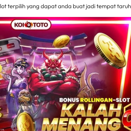
slot terpilih yang dapat anda buat jadi tempat taru