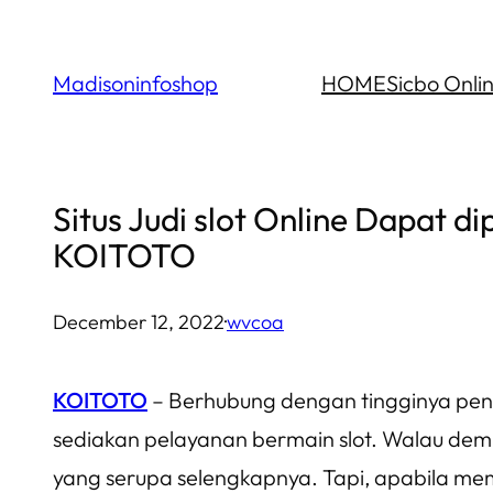
Skip
to
Madisoninfoshop
HOME
Sicbo Onli
content
Situs Judi slot Online Dapat d
KOITOTO
December 12, 2022
·
wvcoa
KOITOTO
– Berhubung dengan tingginya pencin
sediakan pelayanan bermain slot. Walau demiki
yang serupa selengkapnya. Tapi, apabila m