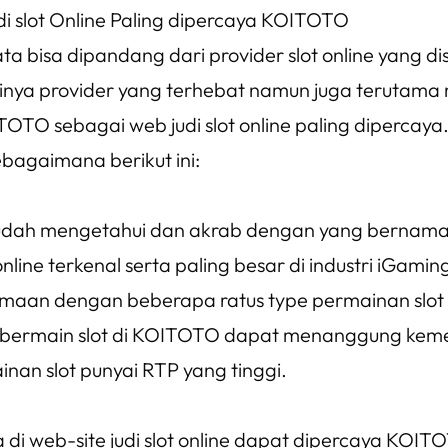
Judi slot Online Paling dipercaya KOITOTO
ata bisa dipandang dari provider slot online yang d
mestinya provider yang terhebat namun juga terut
OTO sebagai web judi slot online paling dipercaya
bagaimana berikut ini:
a sudah mengetahui dan akrab dengan yang bernama
line terkenal serta paling besar di industri iGamin
aan dengan beberapa ratus type permainan slot y
g bermain slot di KOITOTO dapat menanggung ke
nan slot punyai RTP yang tinggi.
 di web-site judi slot online dapat dipercaya KOITOT