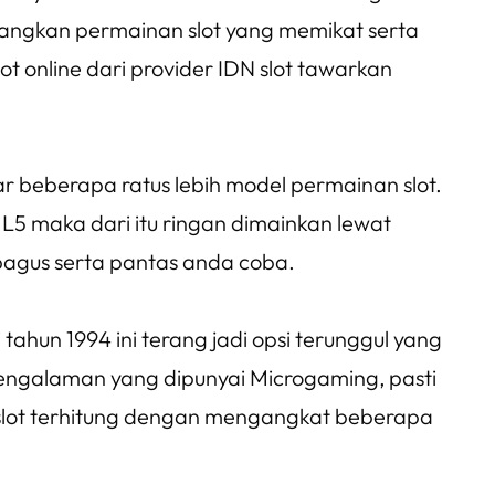
datangkan permainan slot yang memikat serta
t online dari provider IDN slot tawarkan
tar beberapa ratus lebih model permainan slot.
5 maka dari itu ringan dimainkan lewat
bagus serta pantas anda coba.
tahun 1994 ini terang jadi opsi terunggul yang
engalaman yang dipunyai Microgaming, pasti
 slot terhitung dengan mengangkat beberapa