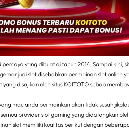
dipercaya yang dibuat di tahun 2014. Sampai kini, 
gemar judi slot disebabkan permainan slot online y
ang disajikan oleh situs KOITOTO sebab membawa
ik yang mau anda permainkan akan tidak susah jika
i, semua provider slot gaming yang didatangkan o
n slot memiliki kualitas berikut dengan beberapa