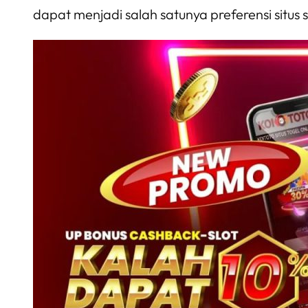
dapat menjadi salah satunya preferensi situs 