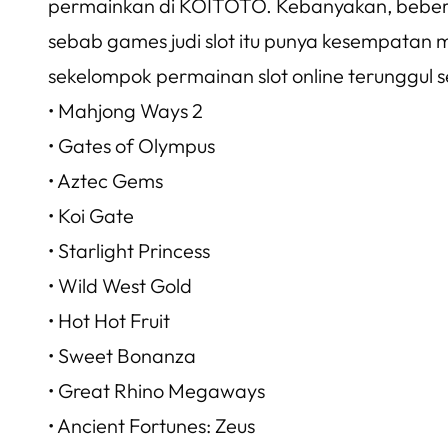
permainkan di KOITOTO. Kebanyakan, beberap
sebab games judi slot itu punya kesempatan
sekelompok permainan slot online terunggul s
• Mahjong Ways 2
• Gates of Olympus
• Aztec Gems
• Koi Gate
• Starlight Princess
• Wild West Gold
• Hot Hot Fruit
• Sweet Bonanza
• Great Rhino Megaways
• Ancient Fortunes: Zeus