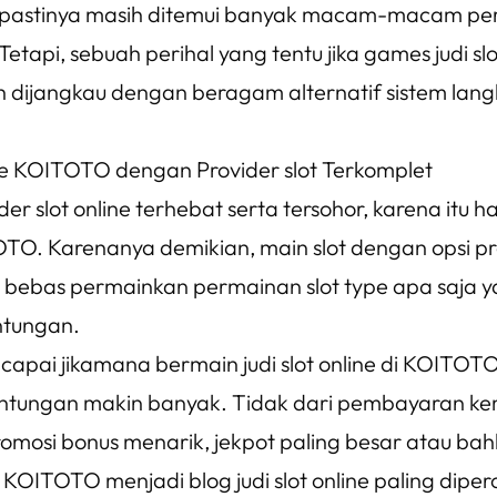
s, pastinya masih ditemui banyak macam-macam pe
tapi, sebuah perihal yang tentu jika games judi s
 dijangkau dengan beragam alternatif sistem langk
ne KOITOTO dengan Provider slot Terkomplet
 slot online terhebat serta tersohor, karena itu hal
. Karenanya demikian, main slot dengan opsi pr
da bebas permainkan permainan slot type apa saja
tungan.
 capai jikamana bermain judi slot online di KOITO
tungan makin banyak. Tidak dari pembayaran keme
mosi bonus menarik, jekpot paling besar atau ba
, KOITOTO menjadi blog judi slot online paling di