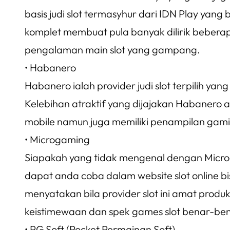
basis judi slot termasyhur dari IDN Play yan
komplet membuat pula banyak dilirik beberapa
pengalaman main slot yang gampang.
• Habanero
Habanero ialah provider judi slot terpilih ya
Kelebihan atraktif yang dijajakan Habanero
mobile namun juga memiliki penampilan gamin
• Microgaming
Siapakah yang tidak mengenal dengan Micro
dapat anda coba dalam website slot online
menyatakan bila provider slot ini amat pro
keistimewaan dan spek games slot benar-ben
• PG Soft (Pocket Permainan Soft)