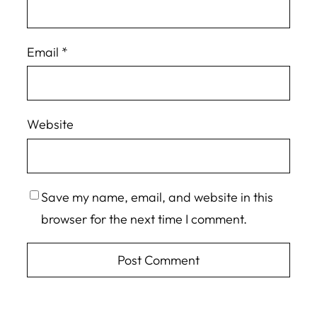
Email
*
Website
Save my name, email, and website in this
browser for the next time I comment.