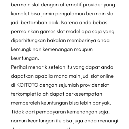
bermain slot dengan alternatif provider yang
komplet bisa jamin pengalaman bermain slot
jadi bertambah baik. Karena anda bebas
permainkan games slot model apa saja yang
diperhitungkan bakalan memberinya anda
kemungkinan kemenangan maupun
keuntungan.
Perihal menarik setelah itu yang dapat anda
dapatkan apabila mana main judi slot online
di KOITOTO dengan sejumlah provider slot
terkomplet ialah dapat berkesempatan
memperoleh keuntungan bisa lebih banyak.
Tidak dari pembayaran kemenangan saja,
namun keuntungan itu bisa juga anda menangi