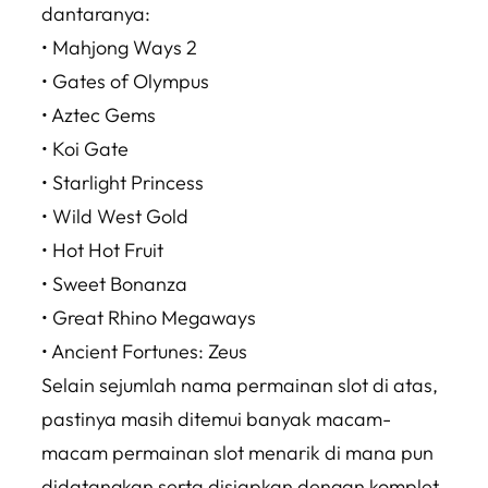
dantaranya:
• Mahjong Ways 2
• Gates of Olympus
• Aztec Gems
• Koi Gate
• Starlight Princess
• Wild West Gold
• Hot Hot Fruit
• Sweet Bonanza
• Great Rhino Megaways
• Ancient Fortunes: Zeus
Selain sejumlah nama permainan slot di atas,
pastinya masih ditemui banyak macam-
macam permainan slot menarik di mana pun
didatangkan serta disiapkan dengan komplet.