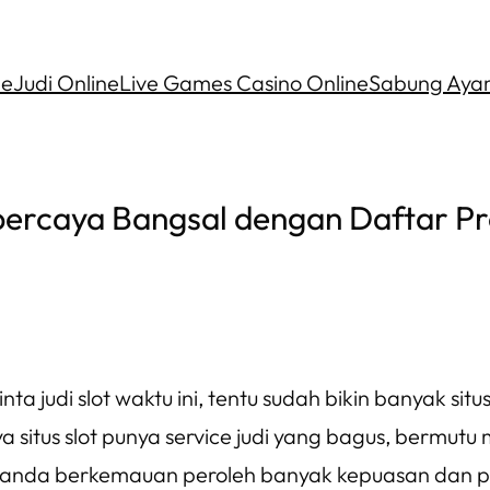
ne
Judi Online
Live Games Casino Online
Sabung Aya
ipercaya Bangsal dengan Daftar Pro
a judi slot waktu ini, tentu sudah bikin banyak situ
ya situs slot punya service judi yang bagus, bermu
ar anda berkemauan peroleh banyak kepuasan dan p