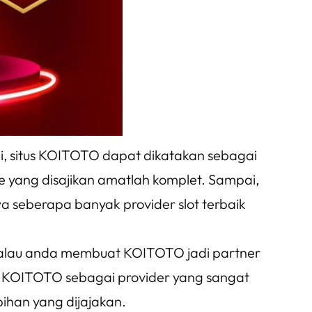
ni, situs KOITOTO dapat dikatakan sebagai
ne yang disajikan amatlah komplet. Sampai,
 seberapa banyak provider slot terbaik
jikalau anda membuat KOITOTO jadi partner
eh KOITOTO sebagai provider yang sangat
bihan yang dijajakan.