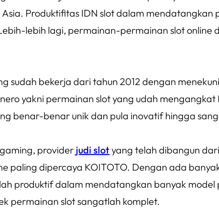
a di Asia. Produktifitas IDN slot dalam mendatangk
Lebih-lebih lagi, permainan-permainan slot online 
yang sudah bekerja dari tahun 2012 dengan menekun
banero yakni permainan slot yang udah mengangkat
g benar-benar unik dan pula inovatif hingga sanga
gaming, provider
judi slot
yang telah dibangun dari t
line paling dipercaya KOITOTO. Dengan ada banya
ngatlah produktif dalam mendatangkan banyak model
 permainan slot sangatlah komplet.