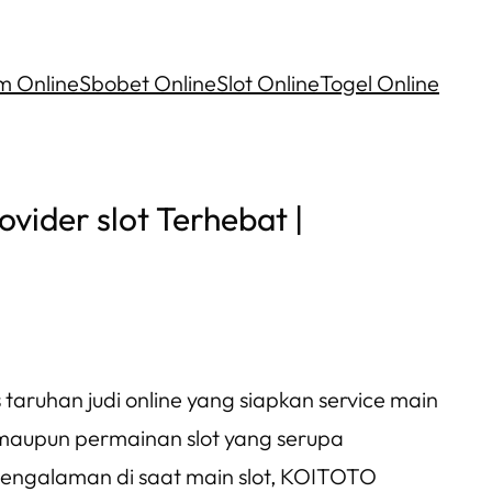
m Online
Sbobet Online
Slot Online
Togel Online
vider slot Terhebat |
s taruhan judi online yang siapkan service main
tu maupun permainan slot yang serupa
engalaman di saat main slot, KOITOTO