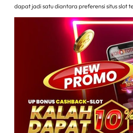
dapat jadi satu diantara preferensi situs slo