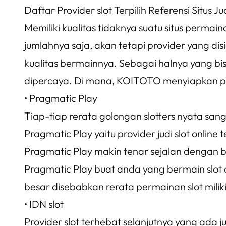
Daftar Provider slot Terpilih Referensi Situs 
Memiliki kualitas tidaknya suatu situs permai
jumlahnya saja, akan tetapi provider yang di
kualitas bermainnya. Sebagai halnya yang bis
dipercaya. Di mana, KOITOTO menyiapkan pro
• Pragmatic Play
Tiap-tiap rerata golongan slotters nyata s
Pragmatic Play yaitu provider judi slot online
Pragmatic Play makin tenar sejalan dengan 
Pragmatic Play buat anda yang bermain sl
besar disebabkan rerata permainan slot miliki
• IDN slot
Provider slot terhebat selanjutnya yang ada ju