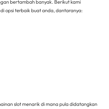
ungan bertambah banyak. Berikut kami
di opsi terbaik buat anda, dantaranya:
mainan slot menarik di mana pula didatangkan