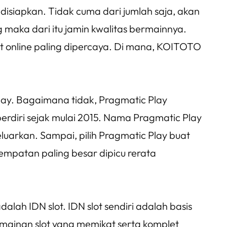
 disiapkan. Tidak cuma dari jumlah saja, akan
ng maka dari itu jamin kwalitas bermainnya.
ot online paling dipercaya. Di mana, KOITOTO
lay. Bagaimana tidak, Pragmatic Play
 berdiri sejak mulai 2015. Nama Pragmatic Play
uarkan. Sampai, pilih Pragmatic Play buat
patan paling besar dipicu rerata
dalah IDN slot. IDN slot sendiri adalah basis
ermainan slot yang memikat serta komplet