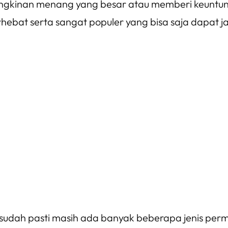
kemungkinan menang yang besar atau memberi keunt
rhebat serta sangat populer yang bisa saja dapat ja
, sudah pasti masih ada banyak beberapa jenis per