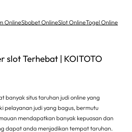
m Online
Sbobet Online
Slot Online
Togel Online
er slot Terhebat | KOITOTO
 banyak situs taruhan judi online yang
ki pelayanan judi yang bagus, bermutu
rkemauan mendapatkan banyak kepuasan dan
 yang dapat anda menjadikan tempat taruhan.