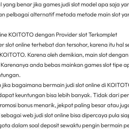
oal yang benar jika games judi slot model apa saja
an pelbagai alternatif metoda metode main slot yan
ine KOITOTO dengan Provider slot Terkomplet
 slot online terhebat dan tersohor, karena itu hal
ITOTO. Karena oleh demikian, main slot dengan o
. Karenanya anda bebas mainkan games slot tipe a
tungan.
h jika bagaimana bermain judi slot online di KOIT
apat keuntungan bisa lebih banyak. Tidak dari p
romosi bonus menarik, jekpot paling besar atau ju
sebagai web judi slot online bisa dipercaya pula 
a dalam soal deposit sewaktu pengin bermain per