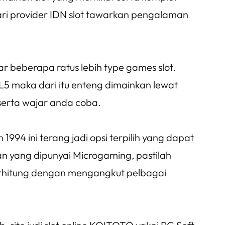
dari provider IDN slot tawarkan pengalaman
tar beberapa ratus lebih type games slot.
 maka dari itu enteng dimainkan lewat
 serta wajar anda coba.
1994 ini terang jadi opsi terpilih yang dapat
 yang dipunyai Microgaming, pastilah
terhitung dengan mengangkut pelbagai