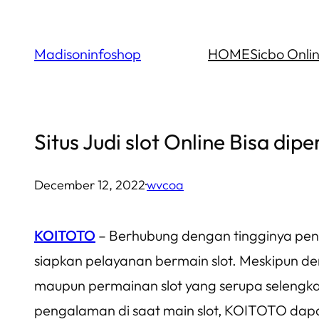
Skip
to
Madisoninfoshop
HOME
Sicbo Onli
content
Situs Judi slot Online Bisa d
December 12, 2022
·
wvcoa
KOITOTO
– Berhubung dengan tingginya penci
siapkan pelayanan bermain slot. Meskipun de
maupun permainan slot yang serupa selengk
pengalaman di saat main slot, KOITOTO dapat