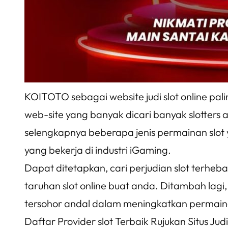
KOITOTO sebagai website judi slot online palin
web-site yang banyak dicari banyak slotters a
selengkapnya beberapa jenis permainan slot 
yang bekerja di industri iGaming.
Dapat ditetapkan, cari perjudian slot terhe
taruhan slot online buat anda. Ditambah lag
tersohor andal dalam meningkatkan permainan
Daftar Provider slot Terbaik Rujukan Situs Ju