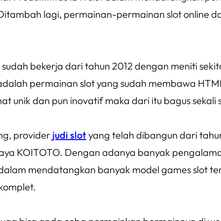
. Ditambah lagi, permainan-permainan slot online 
ng sudah bekerja dari tahun 2012 dengan meniti seki
adalah permainan slot yang sudah membawa HTML5
 unik dan pun inovatif maka dari itu bagus sekali
ng, provider
judi slot
yang telah dibangun dari tahun 
ercaya KOITOTO. Dengan adanya banyak pengalaman
ktif dalam mendatangkan banyak model games slot 
komplet.