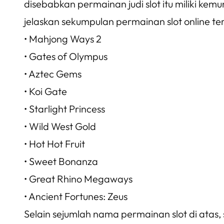
disebabkan permainan judi slot itu miliki 
jelaskan sekumpulan permainan slot online te
• Mahjong Ways 2
• Gates of Olympus
• Aztec Gems
• Koi Gate
• Starlight Princess
• Wild West Gold
• Hot Hot Fruit
• Sweet Bonanza
• Great Rhino Megaways
• Ancient Fortunes: Zeus
Selain sejumlah nama permainan slot di atas