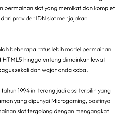
gkan permainan slot yang memikat dan komplet
dari provider IDN slot menjajakan
jumlah beberapa ratus lebih model permainan
ut HTML5 hingga enteng dimainkan lewat
bagus sekali dan wajar anda coba.
ahun 1994 ini terang jadi opsi terpilih yang
man yang dipunyai Microgaming, pastinya
mainan slot tergolong dengan mengangkat