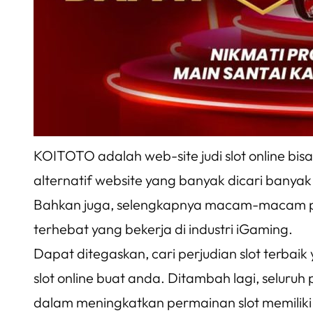
KOITOTO adalah web-site judi slot online bis
alternatif website yang banyak dicari banyak s
Bahkan juga, selengkapnya macam-macam per
terhebat yang bekerja di industri iGaming.
Dapat ditegaskan, cari perjudian slot terba
slot online buat anda. Ditambah lagi, seluru
dalam meningkatkan permainan slot memiliki 