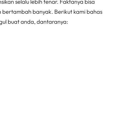
kan selalu lebih tenar. Faktanya bisa
n bertambah banyak. Berikut kami bahas
ggul buat anda, dantaranya: