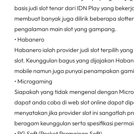
basis judi slot tenar dari IDN Play yang bek
membuat banyak juga dilirik beberapa slotter
pengalaman main slot yang gampang.
• Habanero
Habanero ialah provider judi slot terpilih y
slot. Keunggulan bagus yang dijajakan Hab
mobile namun juga punyai penampakan gaming 
• Microgaming
Siapakah yang tidak mengenal dengan Micro
dapat anda coba di web slot online dapat 
menyatakan jika provider slot ini sangatla
beragam keunggulan serta spesifikasi permain
• PG Soft (Pocket Permainan Soft)