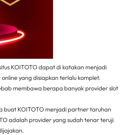
, situs KOITOTO dapat di katakan menjadi
 online yang disiapkan terlalu komplet.
sebab membawa berapa banyak provider slot
anda buat KOITOTO menjadi partner taruhan
TO adalah provider yang sudah tenar teruji
ijajakan.