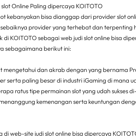
di slot Online Paling dipercaya KOITOTO
slot kebanyakan bisa dianggap dari provider slot o
lot sebaiknya provider yang terhebat dan terpentin
k di KOITOTO sebagai web judi slot online bisa di
a sebagaimana berikut ini:
angat mengetahui dan akrab dengan yang bernama P
ler serta paling besar di industri iGaming di mana 
pa ratus tipe permainan slot yang udah sukses di
t menanggung kemenangan serta keuntungan denga
a di web-site judi slot online bisa dipercaya KOITOT