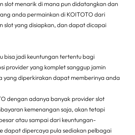
an slot menarik di mana pun didatangkan dan
ja yang anda permainkan di KOITOTO dari
slot yang disiapkan, dan dapat dicapai
tu bisa jadi keuntungan tertentu bagi
i provider yang komplet sanggup jamin
ja yang diperkirakan dapat memberinya anda
OTO dengan adanya banyak provider slot
mbayaran kemenangan saja, akan tetapi
 besar atau sampai dari keuntungan-
ine dapat dipercaya pula sediakan pelbagai