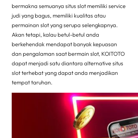
bermakna semuanya situs slot memiliki service
judi yang bagus, memiliki kualitas atau
permainan slot yang serupa selengkapnya.
Akan tetapi, kalau betul-betul anda
berkehendak mendapat banyak kepuasan
dan pengalaman saat bermain slot, KOITOTO
dapat menjadi satu diantara alternative situs
slot terhebat yang dapat anda menjadikan
tempat taruhan.