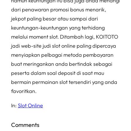
namun keuntungan itu bisa juga anda menangi
dari penawaran promosi bonus menarik,
jekpot paling besar atau sampai dari
keuntungan-keuntungan yang terhidang
melalui moment slot. Ditambah lagi, KOITOTO
jadi web-site judi slot online paling dipercaya
menyiapkan pelbagai metoda pembayaran
buat meringankan anda bertindak sebagai
peserta dalam soal deposit di saat mau
bermain permainan slot tersendiri yang anda
favoritkan.
In:
Slot Online
Comments