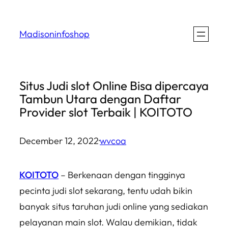
Skip
to
Madisoninfoshop
content
Situs Judi slot Online Bisa dipercaya
Tambun Utara dengan Daftar
Provider slot Terbaik | KOITOTO
December 12, 2022
·
wvcoa
KOITOTO
– Berkenaan dengan tingginya
pecinta judi slot sekarang, tentu udah bikin
banyak situs taruhan judi online yang sediakan
pelayanan main slot. Walau demikian, tidak