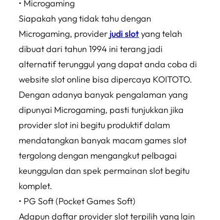
• Microgaming
Siapakah yang tidak tahu dengan
Microgaming, provider
judi slot
yang telah
dibuat dari tahun 1994 ini terang jadi
alternatif terunggul yang dapat anda coba di
website slot online bisa dipercaya KOITOTO.
Dengan adanya banyak pengalaman yang
dipunyai Microgaming, pasti tunjukkan jika
provider slot ini begitu produktif dalam
mendatangkan banyak macam games slot
tergolong dengan mengangkut pelbagai
keunggulan dan spek permainan slot begitu
komplet.
• PG Soft (Pocket Games Soft)
Adapun daftar provider slot terpilih yang lain