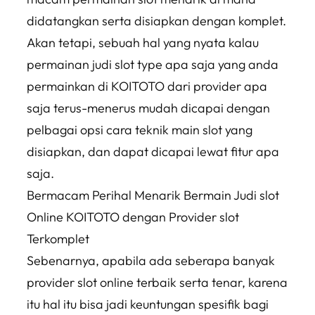
didatangkan serta disiapkan dengan komplet.
Akan tetapi, sebuah hal yang nyata kalau
permainan judi slot type apa saja yang anda
permainkan di KOITOTO dari provider apa
saja terus-menerus mudah dicapai dengan
pelbagai opsi cara teknik main slot yang
disiapkan, dan dapat dicapai lewat fitur apa
saja.
Bermacam Perihal Menarik Bermain Judi slot
Online KOITOTO dengan Provider slot
Terkomplet
Sebenarnya, apabila ada seberapa banyak
provider slot online terbaik serta tenar, karena
itu hal itu bisa jadi keuntungan spesifik bagi