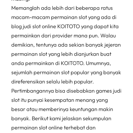
Memanglah ada lebih dari beberapa ratus
macam-macam permainan slot yang ada di
blog judi slot online KOITOTO yang dapat kita
permainkan dari provider mana pun. Walau
demikian, tentunya ada sekian banyak jejeran
permainan slot yang lebih dianjurkan buat
anda permainkan di KOITOTO. Umumnya,
sejumlah permainan slot popular yang banyak
direferensikan selalu lebih popular.
Pertimbangannya bisa disebabkan games judi
slot itu punyai kesempatan menang yang
besar atau memberinya keuntungan makin
banyak. Berikut kami jelaskan sekumpulan
permainan slot online terhebat dan