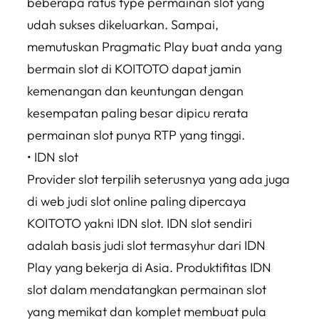
beberapa ratus type permainan slot yang
udah sukses dikeluarkan. Sampai,
memutuskan Pragmatic Play buat anda yang
bermain slot di KOITOTO dapat jamin
kemenangan dan keuntungan dengan
kesempatan paling besar dipicu rerata
permainan slot punya RTP yang tinggi.
• IDN slot
Provider slot terpilih seterusnya yang ada juga
di web judi slot online paling dipercaya
KOITOTO yakni IDN slot. IDN slot sendiri
adalah basis judi slot termasyhur dari IDN
Play yang bekerja di Asia. Produktifitas IDN
slot dalam mendatangkan permainan slot
yang memikat dan komplet membuat pula