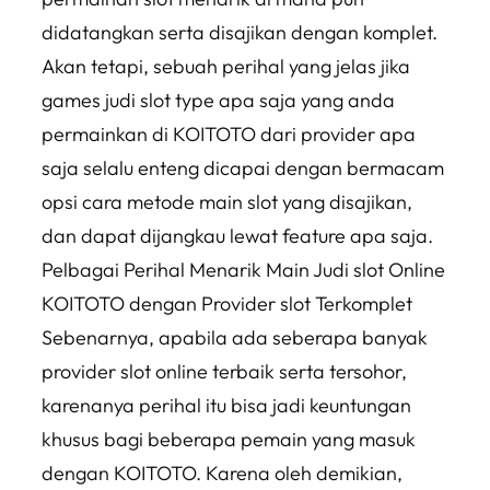
didatangkan serta disajikan dengan komplet.
Akan tetapi, sebuah perihal yang jelas jika
games judi slot type apa saja yang anda
permainkan di KOITOTO dari provider apa
saja selalu enteng dicapai dengan bermacam
opsi cara metode main slot yang disajikan,
dan dapat dijangkau lewat feature apa saja.
Pelbagai Perihal Menarik Main Judi slot Online
KOITOTO dengan Provider slot Terkomplet
Sebenarnya, apabila ada seberapa banyak
provider slot online terbaik serta tersohor,
karenanya perihal itu bisa jadi keuntungan
khusus bagi beberapa pemain yang masuk
dengan KOITOTO. Karena oleh demikian,