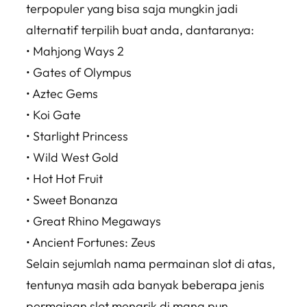
terpopuler yang bisa saja mungkin jadi
alternatif terpilih buat anda, dantaranya:
• Mahjong Ways 2
• Gates of Olympus
• Aztec Gems
• Koi Gate
• Starlight Princess
• Wild West Gold
• Hot Hot Fruit
• Sweet Bonanza
• Great Rhino Megaways
• Ancient Fortunes: Zeus
Selain sejumlah nama permainan slot di atas,
tentunya masih ada banyak beberapa jenis
permainan slot menarik di mana pun