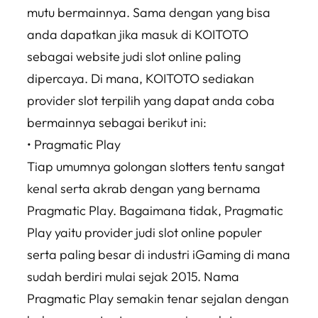
mutu bermainnya. Sama dengan yang bisa
anda dapatkan jika masuk di KOITOTO
sebagai website judi slot online paling
dipercaya. Di mana, KOITOTO sediakan
provider slot terpilih yang dapat anda coba
bermainnya sebagai berikut ini:
• Pragmatic Play
Tiap umumnya golongan slotters tentu sangat
kenal serta akrab dengan yang bernama
Pragmatic Play. Bagaimana tidak, Pragmatic
Play yaitu provider judi slot online populer
serta paling besar di industri iGaming di mana
sudah berdiri mulai sejak 2015. Nama
Pragmatic Play semakin tenar sejalan dengan