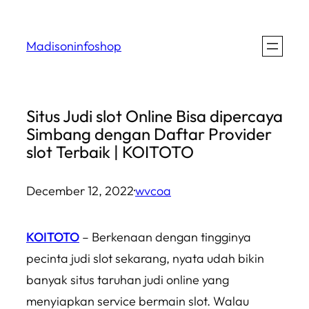
Skip
to
Madisoninfoshop
content
Situs Judi slot Online Bisa dipercaya
Simbang dengan Daftar Provider
slot Terbaik | KOITOTO
December 12, 2022
·
wvcoa
KOITOTO
– Berkenaan dengan tingginya
pecinta judi slot sekarang, nyata udah bikin
banyak situs taruhan judi online yang
menyiapkan service bermain slot. Walau