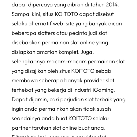
dapat dipercaya yang dibikin di tahun 2014.
Sampai kini, situs KOITOTO dapat disebut
selaku alternatif web-site yang banyak dicari
beberapa slotters atau pecinta judi slot
disebabkan permainan slot online yang
disiapkan amatlah komplet. Juga,
selengkapnya macam-macam permainan slot
yang disajikan oleh situs KOITOTO sebab
membawa seberapa banyak provider slot
terhebat yang bekerja di industri iGaming.
Dapat dijamin, cari perjudian slot terbaik yang
ingin anda permainkan akan tidak susah
seandainya anda buat KOITOTO selaku
partner taruhan slot online buat anda.