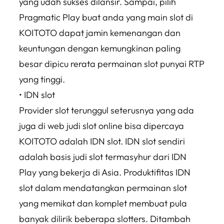
yang udah sukses dilansir. Sampai, pilih
Pragmatic Play buat anda yang main slot di
KOITOTO dapat jamin kemenangan dan
keuntungan dengan kemungkinan paling
besar dipicu rerata permainan slot punyai RTP
yang tinggi.
• IDN slot
Provider slot terunggul seterusnya yang ada
juga di web judi slot online bisa dipercaya
KOITOTO adalah IDN slot. IDN slot sendiri
adalah basis judi slot termasyhur dari IDN
Play yang bekerja di Asia. Produktifitas IDN
slot dalam mendatangkan permainan slot
yang memikat dan komplet membuat pula
banyak dilirik beberapa slotters. Ditambah