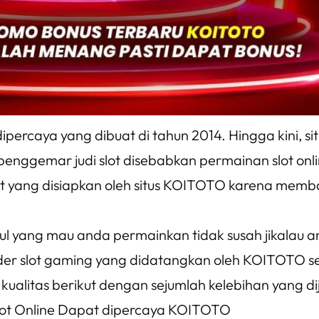
ipercaya yang dibuat di tahun 2014. Hingga kini, si
penggemar judi slot disebabkan permainan slot onl
ang disiapkan oleh situs KOITOTO karena membawa
gul yang mau anda permainkan tidak susah jikalau 
vider slot gaming yang didatangkan oleh KOITOTO s
ualitas berikut dengan sejumlah kelebihan yang di
i slot Online Dapat dipercaya KOITOTO