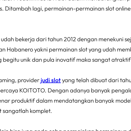
rs. Ditambah lagi, permainan-permainan slot onlin
ang udah bekerja dari tahun 2012 dengan menekuni 
jakan Habanero yakni permainan slot yang udah m
egitu unik dan pula inovatif maka sangat atrakti
aming, provider
judi slot
yang telah dibuat dari tahun
dipercaya KOITOTO. Dengan adanya banyak pengala
r-benar produktif dalam mendatangkan banyak mod
t sangatlah komplet.