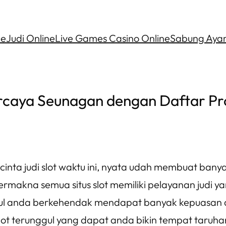
ne
Judi Online
Live Games Casino Online
Sabung Aya
percaya Seunagan dengan Daftar Pr
ta judi slot waktu ini, nyata udah membuat banyak 
bermakna semua situs slot memiliki pelayanan judi 
etul anda berkehendak mendapat banyak kepuasan 
slot terunggul yang dapat anda bikin tempat taruha