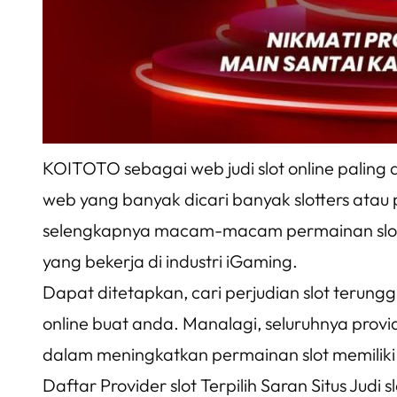
KOITOTO sebagai web judi slot online paling d
web yang banyak dicari banyak slotters atau 
selengkapnya macam-macam permainan slot y
yang bekerja di industri iGaming.
Dapat ditetapkan, cari perjudian slot terung
online buat anda. Manalagi, seluruhnya pro
dalam meningkatkan permainan slot memiliki k
Daftar Provider slot Terpilih Saran Situs Jud