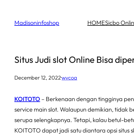
Skip
to
Madisoninfoshop
HOME
Sicbo Onli
content
Situs Judi slot Online Bisa di
December 12, 2022
·
wvcoa
KOITOTO
– Berkenaan dengan tingginya pencin
service main slot. Walaupun demikian, tidak 
serupa selengkapnya. Tetapi, kalau betul-b
KOITOTO dapat jadi satu diantara opsi situs 