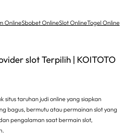
m Online
Sbobet Online
Slot Online
Togel Online
ovider slot Terpilih | KOITOTO
situs taruhan judi online yang siapkan
yang bagus, bermutu atau permainan slot yang
dan pengalaman saat bermain slot,
n.