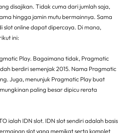
yang disajikan. Tidak cuma dari jumlah saja,
erutama hingga jamin mutu bermainnya. Sama
slot online dapat dipercaya. Di mana,
ut ini:
agmatic Play. Bagaimana tidak, Pragmatic
 sudah berdiri semenjak 2015. Nama Pragmatic
ing. Juga, menunjuk Pragmatic Play buat
ngkinan paling besar dipicu rerata
O ialah IDN slot. IDN slot sendiri adalah basis
 permainan slot yang memikat serta komplet