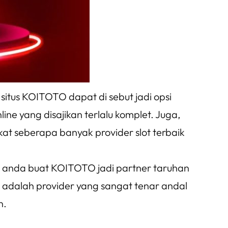
 situs KOITOTO dapat di sebut jadi opsi
ine yang disajikan terlalu komplet. Juga,
at seberapa banyak provider slot terbaik
ika anda buat KOITOTO jadi partner taruhan
 adalah provider yang sangat tenar andal
n.