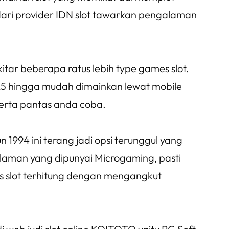
 dari provider IDN slot tawarkan pengalaman
itar beberapa ratus lebih type games slot.
5 hingga mudah dimainkan lewat mobile
serta pantas anda coba.
n 1994 ini terang jadi opsi terunggul yang
laman yang dipunyai Microgaming, pasti
s slot terhitung dengan mengangkut