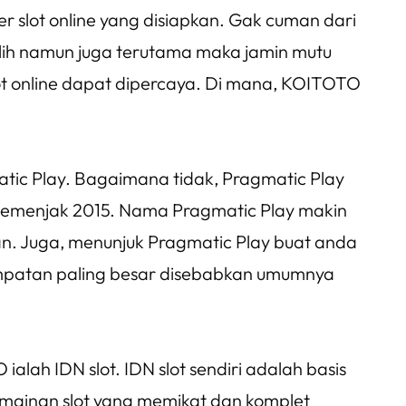
er slot online yang disiapkan. Gak cuman dari
rpilih namun juga terutama maka jamin mutu
ot online dapat dipercaya. Di mana, KOITOTO
atic Play. Bagaimana tidak, Pragmatic Play
iri semenjak 2015. Nama Pragmatic Play makin
n. Juga, menunjuk Pragmatic Play buat anda
patan paling besar disebabkan umumnya
ialah IDN slot. IDN slot sendiri adalah basis
permainan slot yang memikat dan komplet