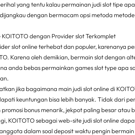
 perihal yang tentu kalau permainan judi slot tipe
g dijangkau dengan bermacam opsi metoda metode m
ine KOITOTO dengan Provider slot Terkomplet
er slot online terhebat dan populer, karenanya per
 Karena oleh demikian, bermain slot dengan alte
ena anda bebas permainkan games slot type apa sa
an.
atkan jika bagaimana main judi slot online di KOI
pati keuntungan bisa lebih banyak. Tidak dari p
 promosi bonus menarik, jekpot paling besar atau
agi, KOITOTO sebagai web-site judi slot online dap
ggota dalam soal deposit waktu pengin bermain p