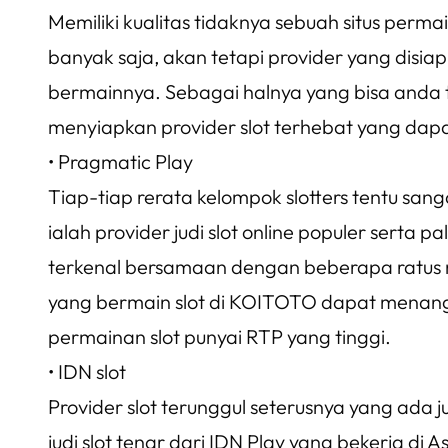
Memiliki kualitas tidaknya sebuah situs perma
banyak saja, akan tetapi provider yang disia
bermainnya. Sebagai halnya yang bisa anda t
menyiapkan provider slot terhebat yang dapa
• Pragmatic Play
Tiap-tiap rerata kelompok slotters tentu sa
ialah provider judi slot online populer serta
terkenal bersamaan dengan beberapa ratus m
yang bermain slot di KOITOTO dapat mena
permainan slot punyai RTP yang tinggi.
• IDN slot
Provider slot terunggul seterusnya yang ada ju
judi slot tenar dari IDN Play yang bekerja d