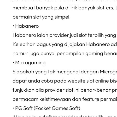
membuat banyak pula dilirik banyak slotters.
bermain slot yang simpel.
• Habanero
Habanero ialah provider judi slot terpilih ya
Kelebihan bagus yang dijajakan Habanero a
namun juga punyai penampilan gaming benar-b
• Microgaming
Siapakah yang tak mengenal dengan Microg
dapat anda coba pada website slot online 
tunjukkan bila provider slot ini benar-ben
bermacam keistimewaan dan feature permain
• PG Soft (Pocket Games Soft)