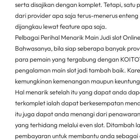
serta disajikan dengan komplet. Tetapi, satu
dari provider apa saja terus-menerus enten
dijangkau lewat feature apa saja.
Pelbagai Perihal Menarik Main Judi slot Onl
Bahwasanya, bila siap seberapa banyak provid
para pemain yang tergabung dengan KOITOTO.
pengalaman main slot jadi tambah baik. Kar
kemungkinan kemenangan maupun keuntung
Hal menarik setelah itu yang dapat anda dap
terkomplet ialah dapat berkesempatan menda
itu juga dapat anda menangi dari penawaran
yang terhidang melalui even slot. Ditambah l
pembayaran untuk membantu anda sebagai an