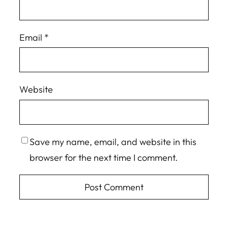
Email
*
Website
Save my name, email, and website in this
browser for the next time I comment.