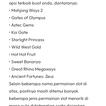
opsi terbaik buat anda, dantaranya:
• Mahjong Ways 2
• Gates of Olympus
• Aztec Gems
• Koi Gate
• Starlight Princess
• Wild West Gold
• Hot Hot Fruit
• Sweet Bonanza
• Great Rhino Megaways
• Ancient Fortunes: Zeus
Selain beberapa nama permainan slot di
atas, pastinya masih ditemui banyak
beberapa jenis permainan slot menarik di
mana pula didatangkan serta disiapkan