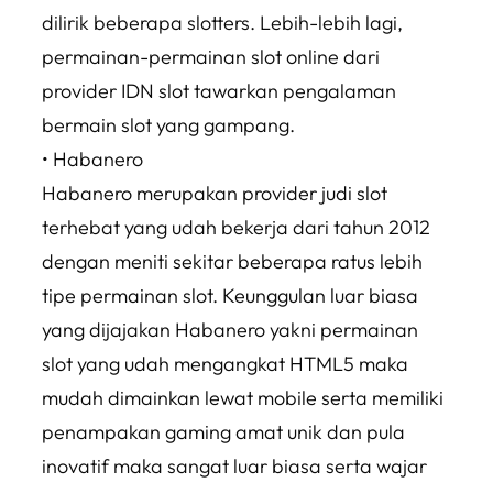
dilirik beberapa slotters. Lebih-lebih lagi,
permainan-permainan slot online dari
provider IDN slot tawarkan pengalaman
bermain slot yang gampang.
• Habanero
Habanero merupakan provider judi slot
terhebat yang udah bekerja dari tahun 2012
dengan meniti sekitar beberapa ratus lebih
tipe permainan slot. Keunggulan luar biasa
yang dijajakan Habanero yakni permainan
slot yang udah mengangkat HTML5 maka
mudah dimainkan lewat mobile serta memiliki
penampakan gaming amat unik dan pula
inovatif maka sangat luar biasa serta wajar