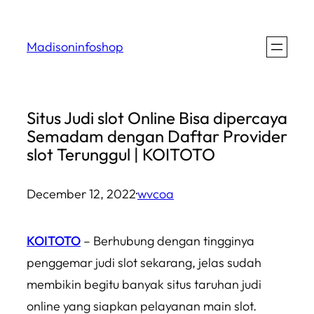
Skip
to
Madisoninfoshop
content
Situs Judi slot Online Bisa dipercaya
Semadam dengan Daftar Provider
slot Terunggul | KOITOTO
December 12, 2022
·
wvcoa
KOITOTO
– Berhubung dengan tingginya
penggemar judi slot sekarang, jelas sudah
membikin begitu banyak situs taruhan judi
online yang siapkan pelayanan main slot.