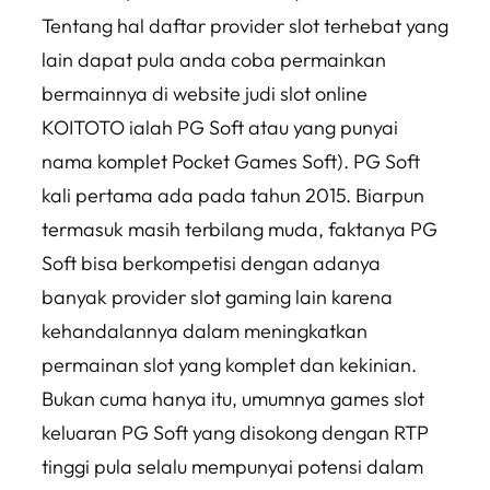
Tentang hal daftar provider slot terhebat yang
lain dapat pula anda coba permainkan
bermainnya di website judi slot online
KOITOTO ialah PG Soft atau yang punyai
nama komplet Pocket Games Soft). PG Soft
kali pertama ada pada tahun 2015. Biarpun
termasuk masih terbilang muda, faktanya PG
Soft bisa berkompetisi dengan adanya
banyak provider slot gaming lain karena
kehandalannya dalam meningkatkan
permainan slot yang komplet dan kekinian.
Bukan cuma hanya itu, umumnya games slot
keluaran PG Soft yang disokong dengan RTP
tinggi pula selalu mempunyai potensi dalam