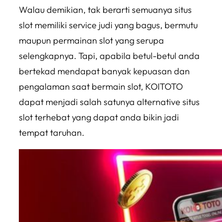
Walau demikian, tak berarti semuanya situs
slot memiliki service judi yang bagus, bermutu
maupun permainan slot yang serupa
selengkapnya. Tapi, apabila betul-betul anda
bertekad mendapat banyak kepuasan dan
pengalaman saat bermain slot, KOITOTO
dapat menjadi salah satunya alternative situs
slot terhebat yang dapat anda bikin jadi
tempat taruhan.