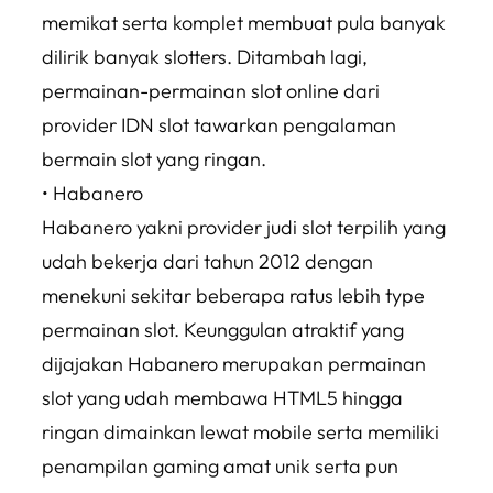
memikat serta komplet membuat pula banyak
dilirik banyak slotters. Ditambah lagi,
permainan-permainan slot online dari
provider IDN slot tawarkan pengalaman
bermain slot yang ringan.
• Habanero
Habanero yakni provider judi slot terpilih yang
udah bekerja dari tahun 2012 dengan
menekuni sekitar beberapa ratus lebih type
permainan slot. Keunggulan atraktif yang
dijajakan Habanero merupakan permainan
slot yang udah membawa HTML5 hingga
ringan dimainkan lewat mobile serta memiliki
penampilan gaming amat unik serta pun