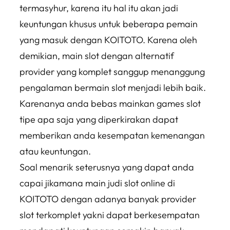
termasyhur, karena itu hal itu akan jadi
keuntungan khusus untuk beberapa pemain
yang masuk dengan KOITOTO. Karena oleh
demikian, main slot dengan alternatif
provider yang komplet sanggup menanggung
pengalaman bermain slot menjadi lebih baik.
Karenanya anda bebas mainkan games slot
tipe apa saja yang diperkirakan dapat
memberikan anda kesempatan kemenangan
atau keuntungan.
Soal menarik seterusnya yang dapat anda
capai jikamana main judi slot online di
KOITOTO dengan adanya banyak provider
slot terkomplet yakni dapat berkesempatan