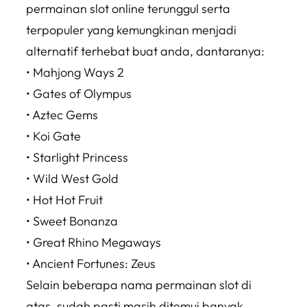
permainan slot online terunggul serta
terpopuler yang kemungkinan menjadi
alternatif terhebat buat anda, dantaranya:
• Mahjong Ways 2
• Gates of Olympus
• Aztec Gems
• Koi Gate
• Starlight Princess
• Wild West Gold
• Hot Hot Fruit
• Sweet Bonanza
• Great Rhino Megaways
• Ancient Fortunes: Zeus
Selain beberapa nama permainan slot di
atas, sudah pasti masih ditemui banyak