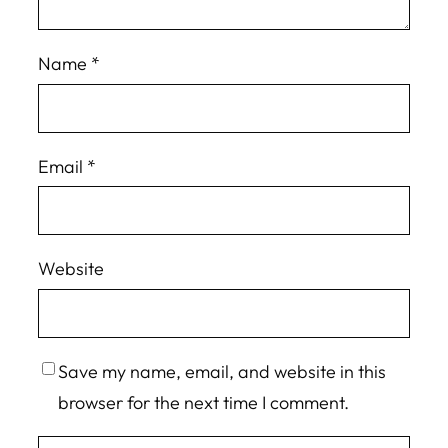
Name
*
Email
*
Website
Save my name, email, and website in this
browser for the next time I comment.