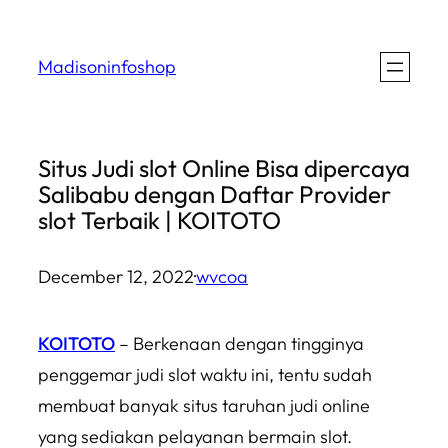
Skip
to
Madisoninfoshop
content
Situs Judi slot Online Bisa dipercaya
Salibabu dengan Daftar Provider
slot Terbaik | KOITOTO
December 12, 2022
·
wvcoa
KOITOTO
– Berkenaan dengan tingginya
penggemar judi slot waktu ini, tentu sudah
membuat banyak situs taruhan judi online
yang sediakan pelayanan bermain slot.