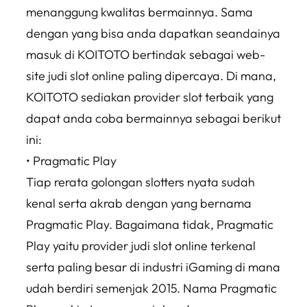
menanggung kwalitas bermainnya. Sama
dengan yang bisa anda dapatkan seandainya
masuk di KOITOTO bertindak sebagai web-
site judi slot online paling dipercaya. Di mana,
KOITOTO sediakan provider slot terbaik yang
dapat anda coba bermainnya sebagai berikut
ini:
• Pragmatic Play
Tiap rerata golongan slotters nyata sudah
kenal serta akrab dengan yang bernama
Pragmatic Play. Bagaimana tidak, Pragmatic
Play yaitu provider judi slot online terkenal
serta paling besar di industri iGaming di mana
udah berdiri semenjak 2015. Nama Pragmatic