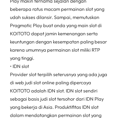
Play makin ternama sejalan dengan
beberapa ratus macam permainan slot yang
udah sukses dilansir. Sampai, memutuskan
Pragmatic Play buat anda yang main slot di
KOITOTO dapat jamin kemenangan serta
keuntungan dengan kesempatan paling besar
karena umumnya permainan slot miliki RTP
yang tinggi.
• IDN slot
Provider slot terpilih seterusnya yang ada juga
di web judi slot online paling dipercaya
KOITOTO adalah IDN slot. IDN slot sendiri
sebagai basis judi slot tersohor dari IDN Play
yang bekerja di Asia. Produktifitas IDN slot
dalam mendatangkan permainan slot yang