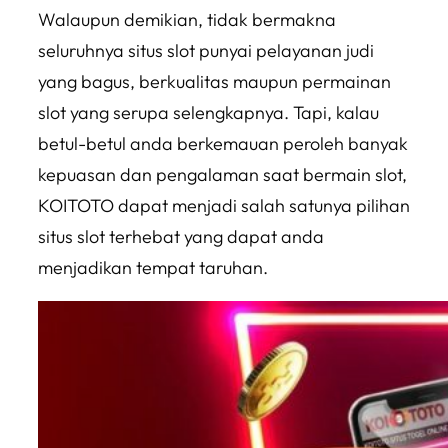
Walaupun demikian, tidak bermakna
seluruhnya situs slot punyai pelayanan judi
yang bagus, berkualitas maupun permainan
slot yang serupa selengkapnya. Tapi, kalau
betul-betul anda berkemauan peroleh banyak
kepuasan dan pengalaman saat bermain slot,
KOITOTO dapat menjadi salah satunya pilihan
situs slot terhebat yang dapat anda
menjadikan tempat taruhan.