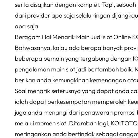
serta disajikan dengan komplet. Tapi, sebua
dari provider apa saja selalu ringan dijangk
apa saja.
Beragam Hal Menarik Main Judi slot Online 
Bahwasanya, kalau ada berapa banyak provider
beberapa pemain yang tergabung dengan KOI
pengalaman main slot jadi bertambah baik.
berikan anda kemungkinan kemenangan atau
Soal menarik seterusnya yang dapat anda cap
ialah dapat berkesempatan memperoleh keun
juga anda menangi dari penawaran promosi b
melalui momen slot. Ditambah lagi, KOITOTO 
meringankan anda bertindak sebagai anggota 