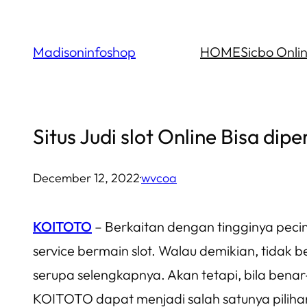
Skip
to
Madisoninfoshop
HOME
Sicbo Onli
content
Situs Judi slot Online Bisa d
December 12, 2022
·
wvcoa
KOITOTO
– Berkaitan dengan tingginya pecint
service bermain slot. Walau demikian, tidak b
serupa selengkapnya. Akan tetapi, bila ben
KOITOTO dapat menjadi salah satunya pilihan