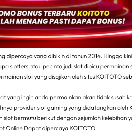
ing dipercaya yang dibikin di tahun 2014. Hingga ki
a slotters atau pecinta judi slot dipicu permainan sl
ermainan slot yang disajikan oleh situs KOITOTO 
ebat yang ingin anda permainkan akan tidak susah 
luruhnya provider slot gaming yang didatangkan ol
 slot bermutu berikut dengan sejumlah kelebihan y
i slot Online Dapat dipercaya KOITOTO