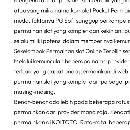
Mengenai daftar provider slot terbaik yang l
atau yang miliki nama komplet Pocket Permai
muda, faktanya PG Soft sanggup berkompetis
permainan slot yang komplet dan kekinian. B
selalu miliki potensi dalam memberinya kem
Sekelompok Permainan slot Online Terpilih 
Melalui kemunculan beberapa nama provider 
terbaik yang dapat anda permainkan di web 
permainan slot yang komplet dari pelbagai p
masing-masing.
Benar-benar ada lebih pada beberapa ratus be
permainkan dari provider mana saja. Kendati 
permainkan di KOITOTO. Rata-rata, beberapa