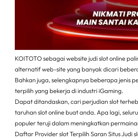
KOITOTO sebagai website judi slot online pal
alternatif web-site yang banyak dicari beberap
Bahkan juga, selengkapnya beberapa jenis p
terpilih yang bekerja di industri iGaming.
Dapat ditandaskan, cari perjudian slot terh
taruhan slot online buat anda. Apa lagi, se
populer teruji dalam meningkatkan permainan
Daftar Provider slot Terpilih Saran Situs Jud