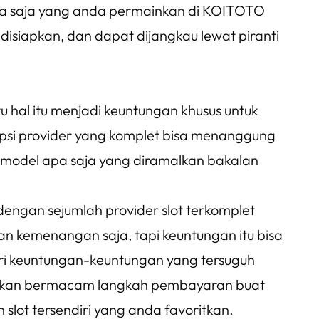
 apa saja yang anda permainkan di KOITOTO
disiapkan, dan dapat dijangkau lewat piranti
u hal itu menjadi keuntungan khusus untuk
psi provider yang komplet bisa menanggung
 model apa saja yang diramalkan bakalan
dengan sejumlah provider slot terkomplet
 kemenangan saja, tapi keuntungan itu bisa
ri keuntungan-keuntungan yang tersuguh
 siapkan bermacam langkah pembayaran buat
lot tersendiri yang anda favoritkan.