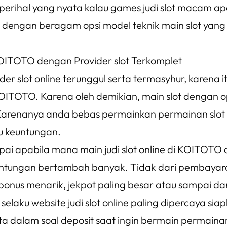
h perihal yang nyata kalau games judi slot macam
au dengan beragam opsi model teknik main slot yang 
KOITOTO dengan Provider slot Terkomplet
 slot online terunggul serta termasyhur, karena it
TOTO. Karena oleh demikian, main slot dengan o
 Karenanya anda bebas permainkan permainan slot
 keuntungan.
ai apabila mana main judi slot online di KOITOTO 
tungan bertambah banyak. Tidak dari pembayaran
onus menarik, jekpot paling besar atau sampai da
selaku website judi slot online paling dipercaya
dalam soal deposit saat ingin bermain permainan s