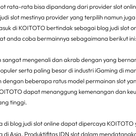
lot rata-rata bisa dipandang dari provider slot onl
g judi slot mestinya provider yang terpilih namun j
suk di KOITOTO bertindak sebagai blog judi slot 
pat anda coba bermainnya sebagaimana berikut ini
ah sangat mengenali dan akrab dengan yang berna
 populer serta paling besar di industri iGaming di m
engan beberapa ratus model permainan slot yang u
di KOITOTO dapat menanggung kemenangan dan keu
ng tinggi.
a di blog judi slot online dapat dipercaya KOITOTO ya
rja di Asia. Produktifitas IDN slot dalam mendatan